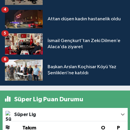
4
Attan düşen kadın hastanelik oldu
5
İsmail Gençkurt’tan Zeki Dilmen’e
Alaca’da ziyaret
6
Başkan Arslan Koçhisar Köyü Yaz
Şenlikleri’ne katıldı
Süper Lig Puan Durumu
Süper Lig
#
Takım
O
P