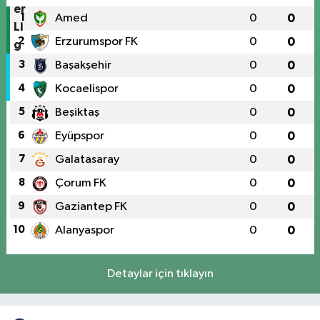
1
Amed
0
0
2
Erzurumspor FK
0
0
3
Başakşehir
0
0
4
Kocaelispor
0
0
5
Beşiktaş
0
0
6
Eyüpspor
0
0
7
Galatasaray
0
0
8
Çorum FK
0
0
9
Gaziantep FK
0
0
10
Alanyaspor
0
0
Detaylar için tıklayın