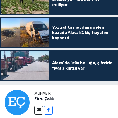
ediliyor
Yozgat’ta meydana gelen
kazada Alacalı 2 kişi hayatını
kaybetti
Alaca’da ürün bolluğu, çiftçide
fiyat sıkıntısı var
MUHABIR
Ebru Çalık