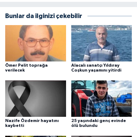
Bunlar da ilginizi çekebilir
Ömer Pelit toprağa
Alacalı sanatçı Yıldıray
verilecek
Coşkun yaşamını yitirdi
Nazife Özdemir hayatını
25 yaşındaki genç evinde
kaybetti
ölü bulundu