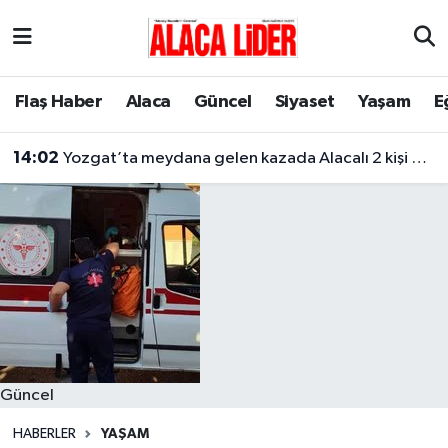
Çorum Nöbetçi Eczaneler
Flaş Haber
Alaca
Güncel
Siyaset
Yaşam
E
Çorum Hava Durumu
14:02
Yozgat’ta meydana gelen kazada Alacalı 2 kişi hayatını kaybetti
Çorum Namaz Vakitleri
Çorum Trafik Yoğunluk Haritası
Süper Lig Puan Durumu ve Fikstür
Tüm Manşetler
Son Dakika Haberleri
Güncel
Haber Arşivi
HABERLER
YAŞAM