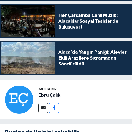
Her Çarşamba Canlı Müzik:
Alacalılar Sosyal Tesislerde
Buluşuyor!
Alaca’da Yangın Paniği: Alevler
Ekili Arazilere Sıçramadan
Söndürüldü!
MUHABIR
Ebru Çalık