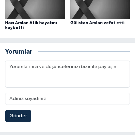
Hacı Arslan Atik hayatını
Gülistan Arslan vefat etti
kaybetti
Yorumlar
Gönder