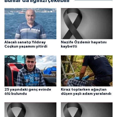
Bunlar da ilginizi çekebilir
Alacalı sanatçı Yıldıray
Nazife Özdemir hayatını
Coşkun yaşamını yitirdi
kaybetti
25 yaşındaki genç evinde
Kiraz toplarken ağaçtan
ölü bulundu
düşen yaşlı adam yaralandı