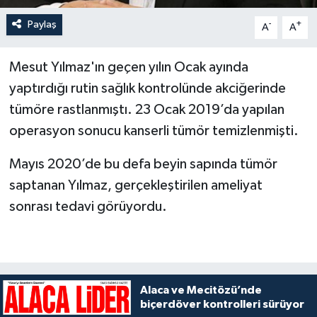
Paylaş
-
+
A
A
Mesut Yılmaz'ın geçen yılın Ocak ayında
yaptırdığı rutin sağlık kontrolünde akciğerinde
tümöre rastlanmıştı. 23 Ocak 2019’da yapılan
operasyon sonucu kanserli tümör temizlenmişti.
Mayıs 2020’de bu defa beyin sapında tümör
saptanan Yılmaz, gerçekleştirilen ameliyat
sonrası tedavi görüyordu.
Alaca ve Mecitözü’nde
biçerdöver kontrolleri sürüyor