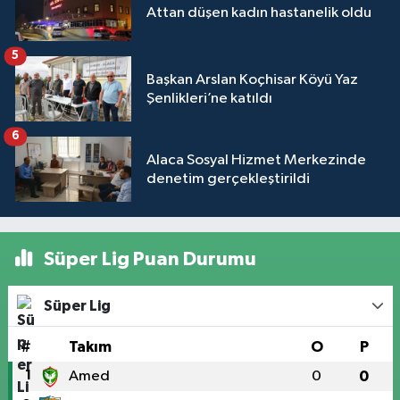
Attan düşen kadın hastanelik oldu
5
Başkan Arslan Koçhisar Köyü Yaz
Şenlikleri’ne katıldı
6
Alaca Sosyal Hizmet Merkezinde
denetim gerçekleştirildi
Süper Lig Puan Durumu
Süper Lig
#
Takım
O
P
1
Amed
0
0