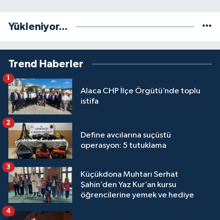
Yükleniyor...
Trend Haberler
1
Alaca CHP İlçe Örgütü’nde toplu
istifa
2
Define avcılarına suçüstü
operasyon: 5 tutuklama
3
Küçükdona Muhtarı Serhat
Şahin’den Yaz Kur’an kursu
öğrencilerine yemek ve hediye
4