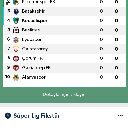
2
Erzurumspor FK
0
0
3
Başakşehir
0
0
4
Kocaelispor
0
0
5
Beşiktaş
0
0
6
Eyüpspor
0
0
7
Galatasaray
0
0
8
Çorum FK
0
0
9
Gaziantep FK
0
0
10
Alanyaspor
0
0
Detaylar için tıklayın
Süper Lig Fikstür