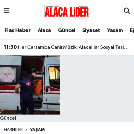
Çorum Nöbetçi Eczaneler
Flaş Haber
Alaca
Güncel
Siyaset
Yaşam
E
Çorum Hava Durumu
11:30
Her Çarşamba Canlı Müzik: Alacalılar Sosyal Tesislerde Buluşuyor!
Çorum Namaz Vakitleri
Çorum Trafik Yoğunluk Haritası
Süper Lig Puan Durumu ve Fikstür
Tüm Manşetler
Son Dakika Haberleri
Güncel
Haber Arşivi
HABERLER
YAŞAM