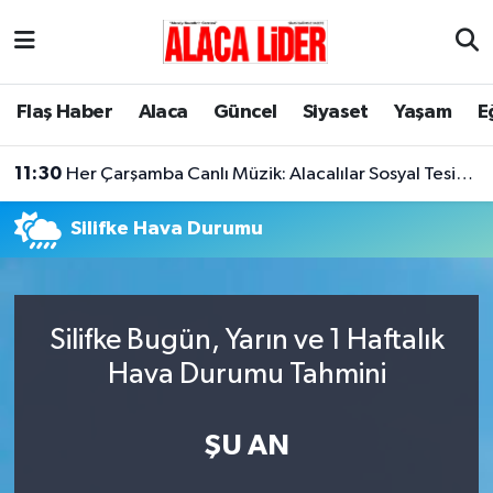
Çorum Nöbetçi Eczaneler
Flaş Haber
Alaca
Güncel
Siyaset
Yaşam
E
Çorum Hava Durumu
11:30
Her Çarşamba Canlı Müzik: Alacalılar Sosyal Tesislerde Buluşuyor!
Çorum Namaz Vakitleri
Silifke Hava Durumu
Çorum Trafik Yoğunluk Haritası
Süper Lig Puan Durumu ve Fikstür
Silifke Bugün, Yarın ve 1 Haftalık
Tüm Manşetler
Hava Durumu Tahmini
Son Dakika Haberleri
ŞU AN
Haber Arşivi