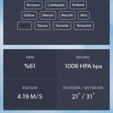
Bozyazı
Çamlıyayla
Erdemli
Gülnar
Mersin
Mezitli
Mut
Silifke
Tarsus
Toroslar
Yenişehir
NEM
BASINÇ
%61
1006 HPA
hpa
RÜZGAR
EN DÜŞÜK / EN YÜKSEK
°
°
4.19 M/S
21
/ 31