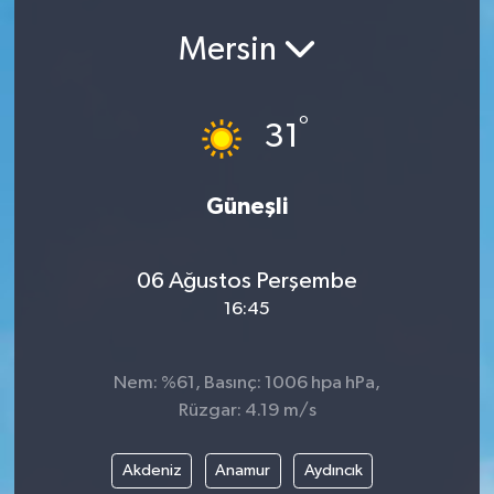
Mersin
°
31
Güneşli
06 Ağustos Perşembe
16:45
Nem: %61, Basınç: 1006 hpa hPa,
Rüzgar: 4.19 m/s
Akdeniz
Anamur
Aydıncık