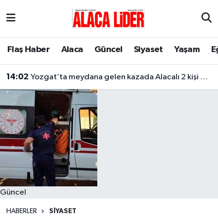
Çorum Nöbetçi Eczaneler
Flaş Haber
Alaca
Güncel
Siyaset
Yaşam
E
Çorum Hava Durumu
14:02
Yozgat’ta meydana gelen kazada Alacalı 2 kişi hayatını kaybetti
Çorum Namaz Vakitleri
Çorum Trafik Yoğunluk Haritası
Süper Lig Puan Durumu ve Fikstür
Tüm Manşetler
Son Dakika Haberleri
Güncel
Haber Arşivi
HABERLER
SIYASET