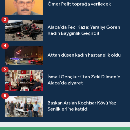
Ömer Pelit toprağa verilecek
3
Alaca’da Feci Kaza: Yaralıyı Gören
Kadın Baygınlık Geçirdi!
4
Attan düşen kadın hastanelik oldu
5
İsmail Gençkurt’tan Zeki Dilmen’e
Alaca’da ziyaret
6
Başkan Arslan Koçhisar Köyü Yaz
Şenlikleri’ne katıldı