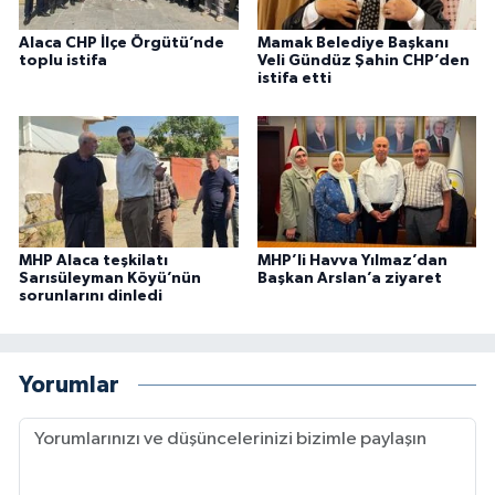
Alaca CHP İlçe Örgütü’nde
Mamak Belediye Başkanı
toplu istifa
Veli Gündüz Şahin CHP’den
istifa etti
MHP Alaca teşkilatı
MHP’li Havva Yılmaz’dan
Sarısüleyman Köyü’nün
Başkan Arslan’a ziyaret
sorunlarını dinledi
Yorumlar