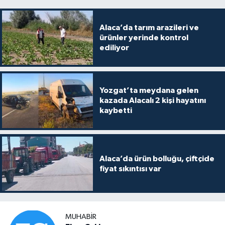
Alaca’da tarım arazileri ve
ürünler yerinde kontrol
ediliyor
Yozgat’ta meydana gelen
kazada Alacalı 2 kişi hayatını
kaybetti
Alaca’da ürün bolluğu, çiftçide
fiyat sıkıntısı var
MUHABIR