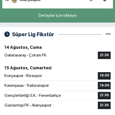
Detaylar için tıklayın
Süper Lig Fikstür
14 Ağustos, Cuma
Galatasaray - Çorum FK
21:30
15 Ağustos, Cumartesi
Konyaspor - Rizespor
19:00
Kasımpaşa - Trabzonspor
19:00
Gençlerbirliği S.K. - Fenerbahçe
21:30
Gaziantep FK - Alanyaspor
21:30