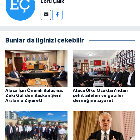
Ebru Çalık
Bunlar da ilginizi çekebilir
Alaca İçin Önemli Buluşma:
Alaca Ülkü Ocakları’ndan
Zeki Gül’den Başkan Şerif
şehit aileleri ve gaziler
Arslan’a Ziyaret!
derneğine ziyaret