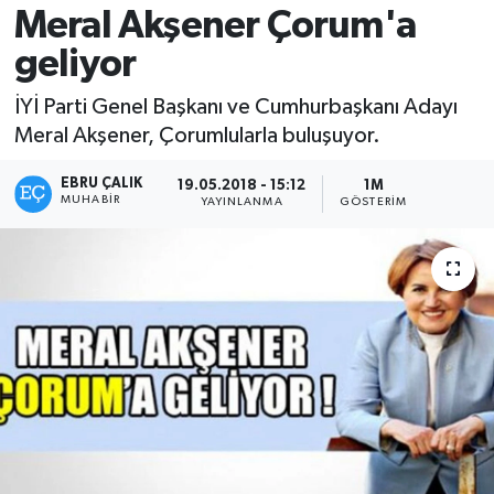
Meral Akşener Çorum'a
geliyor
İYİ Parti Genel Başkanı ve Cumhurbaşkanı Adayı
Meral Akşener, Çorumlularla buluşuyor.
EBRU ÇALIK
19.05.2018 - 15:12
1M
MUHABIR
YAYINLANMA
GÖSTERIM