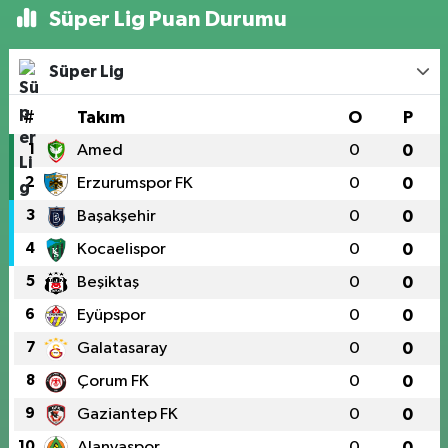
Süper Lig Puan Durumu
Süper Lig
#
Takım
O
P
1
Amed
0
0
2
Erzurumspor FK
0
0
3
Başakşehir
0
0
4
Kocaelispor
0
0
5
Beşiktaş
0
0
6
Eyüpspor
0
0
7
Galatasaray
0
0
8
Çorum FK
0
0
9
Gaziantep FK
0
0
10
Alanyaspor
0
0