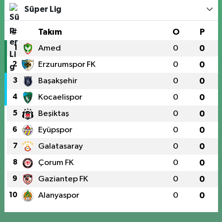
Süper Lig
#
Takım
O
P
1
Amed
0
0
2
Erzurumspor FK
0
0
3
Başakşehir
0
0
4
Kocaelispor
0
0
5
Beşiktaş
0
0
6
Eyüpspor
0
0
7
Galatasaray
0
0
8
Çorum FK
0
0
9
Gaziantep FK
0
0
10
Alanyaspor
0
0