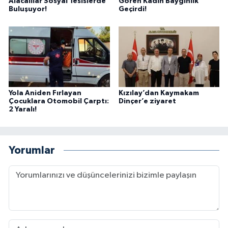
Alacalılar Sosyal Tesislerde
Gören Kadın Baygınlık
Buluşuyor!
Geçirdi!
Yola Aniden Fırlayan
Kızılay’dan Kaymakam
Çocuklara Otomobil Çarptı:
Dinçer’e ziyaret
2 Yaralı!
Yorumlar