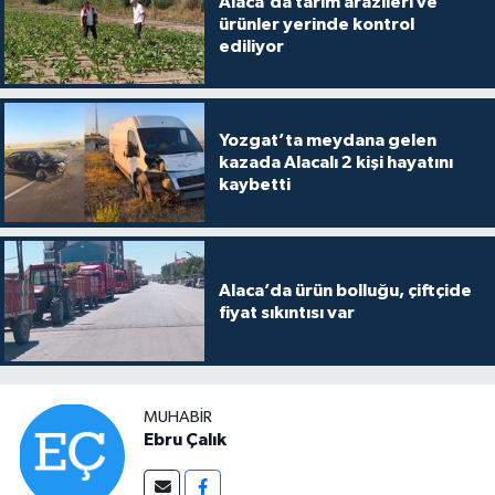
Alaca’da tarım arazileri ve
ürünler yerinde kontrol
ediliyor
Yozgat’ta meydana gelen
kazada Alacalı 2 kişi hayatını
kaybetti
Alaca’da ürün bolluğu, çiftçide
fiyat sıkıntısı var
MUHABIR
Ebru Çalık