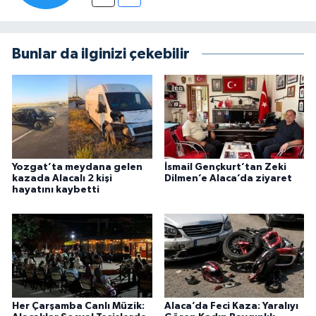
Bunlar da ilginizi çekebilir
Yozgat’ta meydana gelen
İsmail Gençkurt’tan Zeki
kazada Alacalı 2 kişi
Dilmen’e Alaca’da ziyaret
hayatını kaybetti
Her Çarşamba Canlı Müzik:
Alaca’da Feci Kaza: Yaralıyı