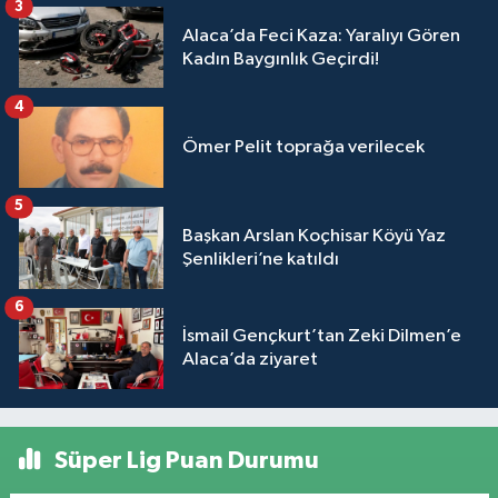
3
Alaca’da Feci Kaza: Yaralıyı Gören
Kadın Baygınlık Geçirdi!
4
Ömer Pelit toprağa verilecek
5
Başkan Arslan Koçhisar Köyü Yaz
Şenlikleri’ne katıldı
6
İsmail Gençkurt’tan Zeki Dilmen’e
Alaca’da ziyaret
Süper Lig Puan Durumu