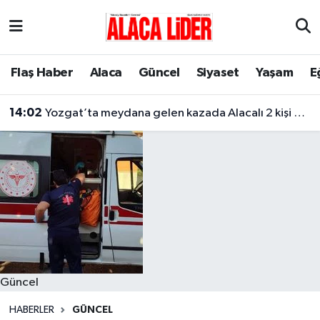
Çorum Nöbetçi Eczaneler
Flaş Haber
Alaca
Güncel
Siyaset
Yaşam
E
Çorum Hava Durumu
14:02
Yozgat’ta meydana gelen kazada Alacalı 2 kişi hayatını kaybetti
Çorum Namaz Vakitleri
Çorum Trafik Yoğunluk Haritası
Süper Lig Puan Durumu ve Fikstür
Tüm Manşetler
Son Dakika Haberleri
Güncel
Haber Arşivi
HABERLER
GÜNCEL