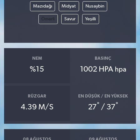
Mazıdağı
Midyat
Nusaybin
Ömerli
Savur
Yeşilli
NEM
BASINÇ
%15
1002 HPA
hpa
RÜZGAR
EN DÜŞÜK / EN YÜKSEK
°
°
4.39 M/S
27
/ 37
08 AĞUSTOS
09 AĞUSTOS