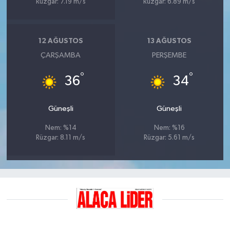
Rüzgar: 7.19 m/s
Rüzgar: 6.89 m/s
12 AĞUSTOS
13 AĞUSTOS
ÇARŞAMBA
PERŞEMBE
°
°
36
34
Güneşli
Güneşli
Nem: %14
Nem: %16
Rüzgar: 8.11 m/s
Rüzgar: 5.61 m/s