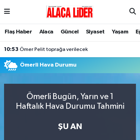
Çorum Nöbetçi Eczaneler
Flaş Haber
Alaca
Güncel
Siyaset
Yaşam
E
Çorum Hava Durumu
10:53
Ömer Pelit toprağa verilecek
Çorum Namaz Vakitleri
Ömerli Hava Durumu
Çorum Trafik Yoğunluk Haritası
Süper Lig Puan Durumu ve Fikstür
Ömerli Bugün, Yarın ve 1
Tüm Manşetler
Haftalık Hava Durumu Tahmini
Son Dakika Haberleri
ŞU AN
Haber Arşivi