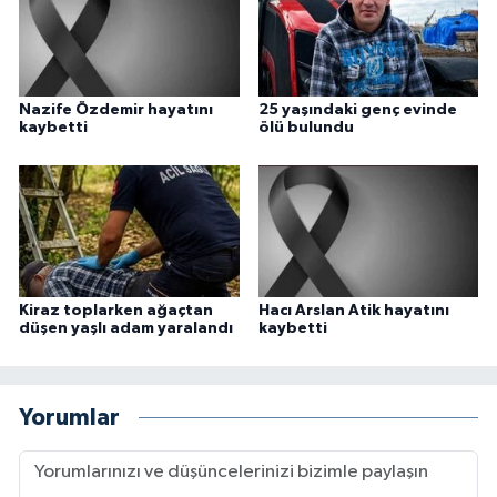
Nazife Özdemir hayatını
25 yaşındaki genç evinde
kaybetti
ölü bulundu
Kiraz toplarken ağaçtan
Hacı Arslan Atik hayatını
düşen yaşlı adam yaralandı
kaybetti
Yorumlar