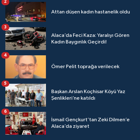
2
Attan düşen kadın hastanelik oldu
3
Alaca’da Feci Kaza: Yaralıyı Gören
Kadın Baygınlık Geçirdi!
4
Ömer Pelit toprağa verilecek
5
Başkan Arslan Koçhisar Köyü Yaz
Şenlikleri’ne katıldı
6
İsmail Gençkurt’tan Zeki Dilmen’e
Alaca’da ziyaret