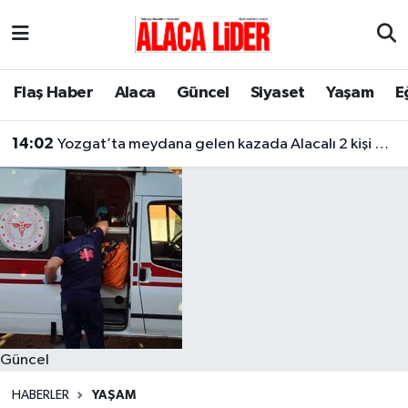
Çorum Nöbetçi Eczaneler
Flaş Haber
Alaca
Güncel
Siyaset
Yaşam
E
Çorum Hava Durumu
14:02
Yozgat’ta meydana gelen kazada Alacalı 2 kişi hayatını kaybetti
Çorum Namaz Vakitleri
Çorum Trafik Yoğunluk Haritası
Süper Lig Puan Durumu ve Fikstür
Tüm Manşetler
Son Dakika Haberleri
Güncel
Haber Arşivi
HABERLER
YAŞAM