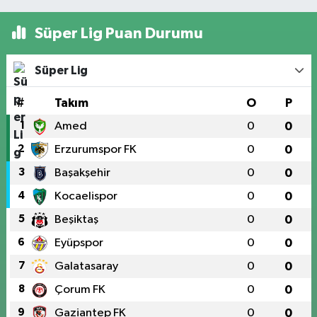
Süper Lig Puan Durumu
Süper Lig
#
Takım
O
P
1
Amed
0
0
2
Erzurumspor FK
0
0
3
Başakşehir
0
0
4
Kocaelispor
0
0
5
Beşiktaş
0
0
6
Eyüpspor
0
0
7
Galatasaray
0
0
8
Çorum FK
0
0
9
Gaziantep FK
0
0