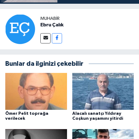
MUHABIR
Ebru Çalık
Bunlar da ilginizi çekebilir
Ömer Pelit toprağa
Alacalı sanatçı Yıldıray
verilecek
Coşkun yaşamını yitirdi