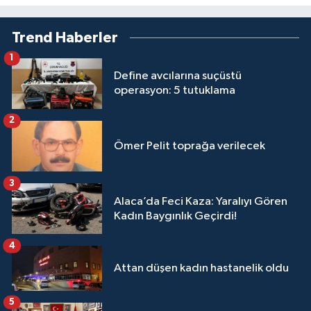
Trend Haberler
1
Define avcılarına suçüstü
operasyon: 5 tutuklama
2
Ömer Pelit toprağa verilecek
3
Alaca’da Feci Kaza: Yaralıyı Gören
Kadın Baygınlık Geçirdi!
4
Attan düşen kadın hastanelik oldu
5