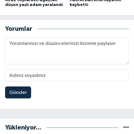
Kiraz toplarken ağaçtan
Hacı Arslan Atik hayatını
düşen yaşlı adam yaralandı
kaybetti
Yorumlar
Gönder
Yükleniyor...