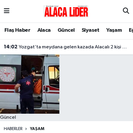
Çorum Nöbetçi Eczaneler
Flaş Haber
Alaca
Güncel
Siyaset
Yaşam
E
Çorum Hava Durumu
14:02
Yozgat’ta meydana gelen kazada Alacalı 2 kişi hayatını kaybetti
Çorum Namaz Vakitleri
Çorum Trafik Yoğunluk Haritası
Süper Lig Puan Durumu ve Fikstür
Tüm Manşetler
Son Dakika Haberleri
Güncel
Haber Arşivi
HABERLER
YAŞAM