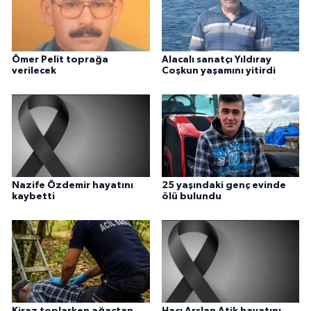
Ömer Pelit toprağa
Alacalı sanatçı Yıldıray
verilecek
Coşkun yaşamını yitirdi
Nazife Özdemir hayatını
25 yaşındaki genç evinde
kaybetti
ölü bulundu