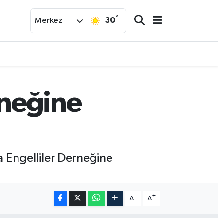
°
30
Merkez
rneğine
a Engelliler Derneğine
-
+
A
A