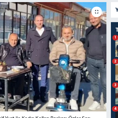
Y
1
2
3
4