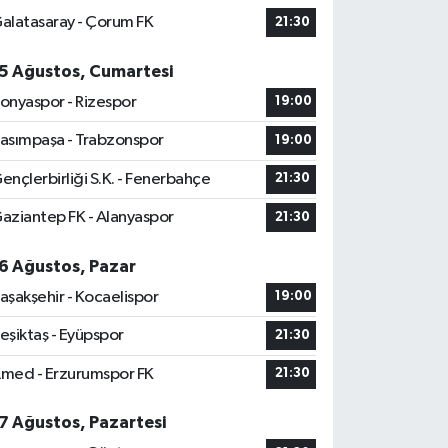
alatasaray - Çorum FK
21:30
5 Ağustos, Cumartesi
onyaspor - Rizespor
19:00
asımpaşa - Trabzonspor
19:00
ençlerbirliği S.K. - Fenerbahçe
21:30
aziantep FK - Alanyaspor
21:30
6 Ağustos, Pazar
aşakşehir - Kocaelispor
19:00
eşiktaş - Eyüpspor
21:30
med - Erzurumspor FK
21:30
7 Ağustos, Pazartesi