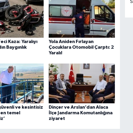
S
eci Kaza: Yaralıyı
Yola Aniden Fırlayan
ın Baygınlık
Çocuklara Otomobil Çarptı: 2
Yaralı!
güvenli ve kesintisiz
Dinçer ve Arslan’dan Alaca
 en temel
İlçe Jandarma Komutanlığına
iz’
ziyaret