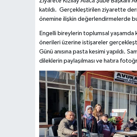
Ziyarete Kızılay Alaca Şube Başkanı Aki
katıldı. Gerçekleştirilen ziyarette d
önemine ilişkin değerlendirmelerde b
Engelli bireylerin toplumsal yaşamda ka
önerileri üzerine istişareler gerçekle
Günü anısına pasta kesimi yapıldı. Sam
dileklerin paylaşılması ve hatıra fotoğ