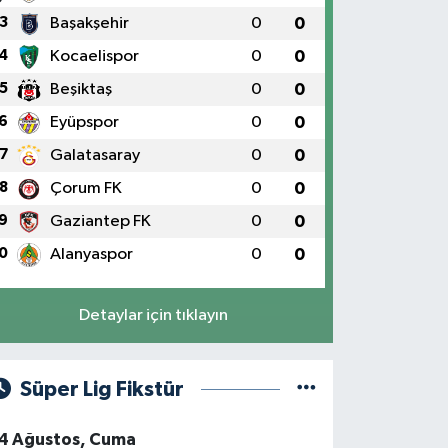
3
Başakşehir
0
0
4
Kocaelispor
0
0
5
Beşiktaş
0
0
6
Eyüpspor
0
0
7
Galatasaray
0
0
8
Çorum FK
0
0
9
Gaziantep FK
0
0
0
Alanyaspor
0
0
Detaylar için tıklayın
Süper Lig Fikstür
4 Ağustos, Cuma