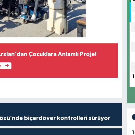
Arslan’dan Çocuklara Anlamlı Proje!
e
1
özü’nde biçerdöver kontrolleri sürüyor
1