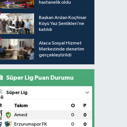
hastanelik oldu
Başkan Arslan Koçhisar
Köyü Yaz Şenlikleri’ne
katıldı
Alaca Sosyal Hizmet
Merkezinde denetim
gerçekleştirildi
Süper Lig Puan Durumu
Süper Lig
#
Takım
O
P
1
Amed
0
0
2
Erzurumspor FK
0
0