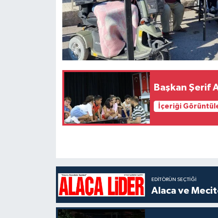
Başkan Şerif 
İçeriği Görüntül
EDITÖRÜN SEÇTIĞI
Alaca ve Mecit