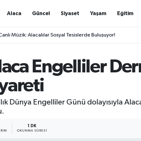
Alaca
Güncel
Siyaset
Yaşam
Eğitim
nlı Müzik: Alacalılar Sosyal Tesislerde Buluşuyor!
laca Engelliler De
yareti
alık Dünya Engelliler Günü dolayısıyla Alac
u.
1 DK
RIM
OKUNMA SÜRESI