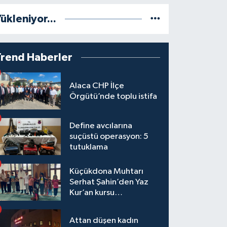
ükleniyor...
Trend Haberler
Alaca CHP İlçe
Örgütü’nde toplu istifa
Define avcılarına
suçüstü operasyon: 5
tutuklama
Küçükdona Muhtarı
Serhat Şahin’den Yaz
Kur’an kursu
öğrencilerine yemek ve
hediye
Attan düşen kadın