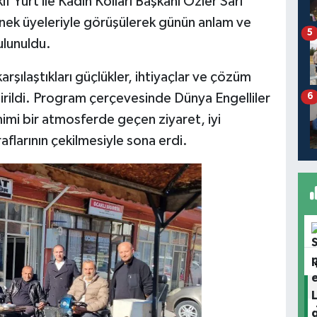
f Yurt ile Kadın Kolları Başkanı Özler Sarı
ernek üyeleriyle görüşülerek günün anlam ve
5
ulunuldu.
rşılaştıkları güçlükler, ihtiyaçlar ve çözüm
ştirildi. Program çerçevesinde Dünya Engelliler
6
imi bir atmosferde geçen ziyaret, iyi
raflarının çekilmesiyle sona erdi.