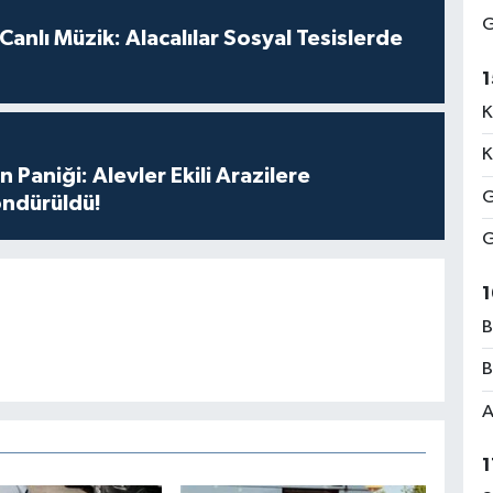
G
anlı Müzik: Alacalılar Sosyal Tesislerde
1
K
K
 Paniği: Alevler Ekili Arazilere
G
ndürüldü!
G
1
B
B
A
1