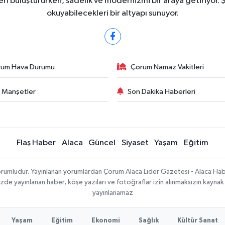
ri buluştururken, sadelik ve modernizmi bir araya getiriyor. 
okuyabilecekleri bir altyapı sunuyor.
rum Hava Durumu
Çorum Namaz Vakitleri
 Manşetler
Son Dakika Haberleri
Flaş Haber
Alaca
Güncel
Siyaset
Yaşam
Eğitim
sorumludur. Yayınlanan yorumlardan Çorum Alaca Lider Gazetesi - Alaca H
temizde yayınlanan haber, köşe yazıları ve fotoğraflar izin alınmaksızın kayn
yayınlanamaz
Yaşam
Eğitim
Ekonomi
Sağlık
Kültür Sanat