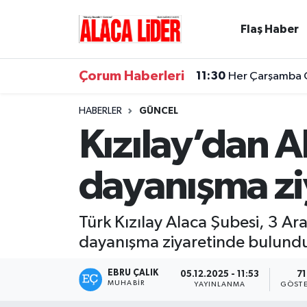
Flaş Haber
Çorum Nöbetçi Eczaneler
Çorum Haberleri
11:30
Her Çarşamba Ca
Çorum Hava Durumu
HABERLER
GÜNCEL
Çorum Namaz Vakitleri
Kızılay’dan A
Çorum Trafik Yoğunluk Haritası
dayanışma zi
Süper Lig Puan Durumu ve Fikstür
Türk Kızılay Alaca Şubesi, 3 Ar
Tüm Manşetler
dayanışma ziyaretinde bulund
Son Dakika Haberleri
EBRU ÇALIK
05.12.2025 - 11:53
71
MUHABIR
YAYINLANMA
GÖSTE
Haber Arşivi