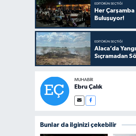
EDITÖRÜN SEÇTIĞI
Her Çarşamba C
Buluşuyor!
EDITÖRÜN SEÇTIĞI
Alaca’da Yangın
Sıçramadan Sö
MUHABIR
Ebru Çalık
Bunlar da ilginizi çekebilir