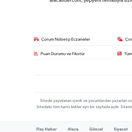
alacalidercom, yepyeni temasıyla sizle
Çorum Nöbetçi Eczaneler
Ço
Puan Durumu ve Fikstür
Tüm
Sitede yayınlanan içerik ve yorumlardan yazarları 
Sitedeki tüm harici linkler ayrı bir sayfada açılır. Si
Flaş Haber
Alaca
Güncel
Siyaset