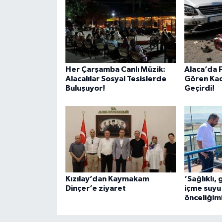
Her Çarşamba Canlı Müzik:
Alaca’da F
Alacalılar Sosyal Tesislerde
Gören Kad
Buluşuyor!
Geçirdi!
Kızılay’dan Kaymakam
‘Sağlıklı, 
Dinçer’e ziyaret
içme suyu
önceliğim