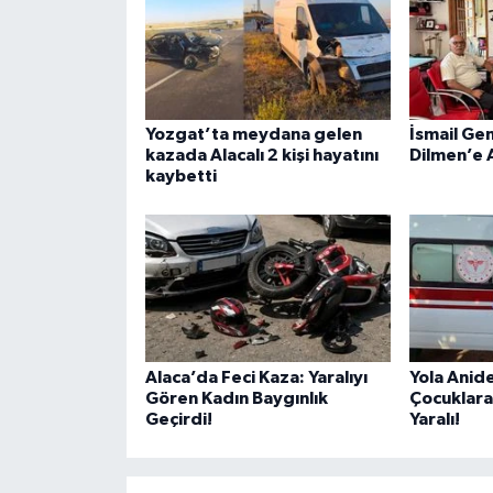
Yozgat’ta meydana gelen
İsmail Ge
kazada Alacalı 2 kişi hayatını
Dilmen’e 
kaybetti
Alaca’da Feci Kaza: Yaralıyı
Yola Anide
Gören Kadın Baygınlık
Çocuklara
Geçirdi!
Yaralı!