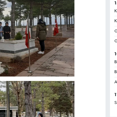
1
K
K
G
G
1
B
B
A
1
S