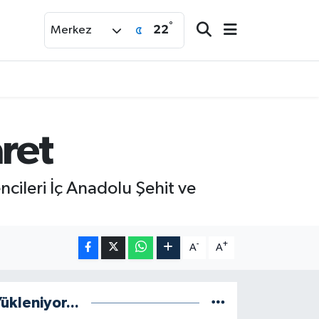
°
22
Merkez
ret
cileri İç Anadolu Şehit ve
-
+
A
A
ükleniyor...