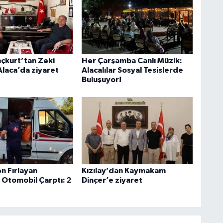
nçkurt’tan Zeki
Her Çarşamba Canlı Müzik:
Alaca’da ziyaret
Alacalılar Sosyal Tesislerde
Buluşuyor!
n Fırlayan
Kızılay’dan Kaymakam
 Otomobil Çarptı: 2
Dinçer’e ziyaret