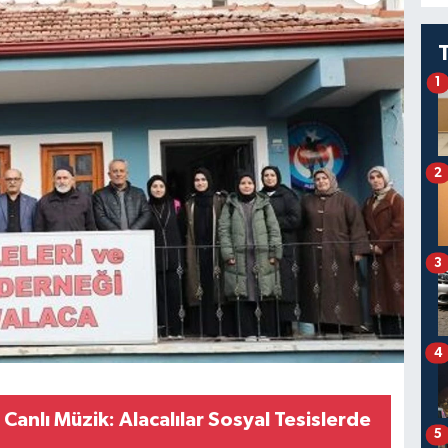
1
2
3
4
anlı Müzik: Alacalılar Sosyal Tesislerde
5