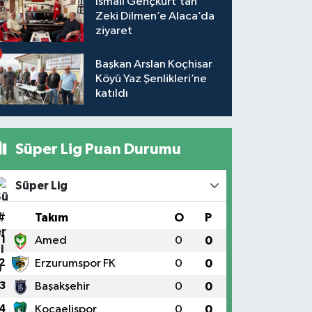
İsmail Gençkurt’tan
Zeki Dilmen’e Alaca’da
ziyaret
Başkan Arslan Koçhisar
Köyü Yaz Şenlikleri’ne
katıldı
Süper Lig Puan Durumu
Süper Lig
#
Takım
O
P
1
Amed
0
0
2
Erzurumspor FK
0
0
3
Başakşehir
0
0
4
Kocaelispor
0
0