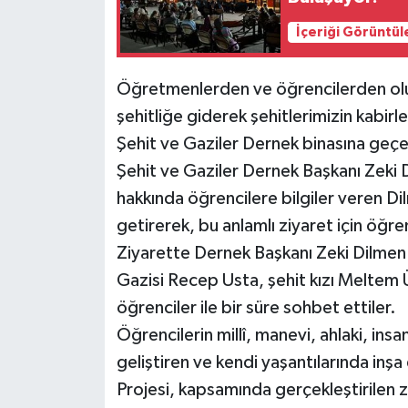
İçeriği Görüntül
Öğretmenlerden ve öğrencilerden oluş
şehitliğe giderek şehitlerimizin kabirl
Şehit ve Gaziler Dernek binasına geç
Şehit ve Gaziler Dernek Başkanı Zeki D
hakkında öğrencilere bilgiler veren D
getirerek, bu anlamlı ziyaret için öğr
Ziyarette Dernek Başkanı Zeki Dilmen il
Gazisi Recep Usta, şehit kızı Meltem Ü
öğrenciler ile bir süre sohbet ettiler.
Öğrencilerin millî, manevi, ahlaki, ins
geliştiren ve kendi yaşantılarında inş
Projesi, kapsamında gerçekleştirilen zi