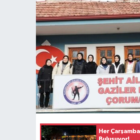
Her Çarşamba C
Buluşuyor!