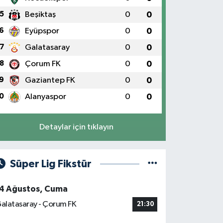
5
Beşiktaş
0
0
6
Eyüpspor
0
0
7
Galatasaray
0
0
8
Çorum FK
0
0
9
Gaziantep FK
0
0
0
Alanyaspor
0
0
Detaylar için tıklayın
Süper Lig Fikstür
4 Ağustos, Cuma
alatasaray - Çorum FK
21:30