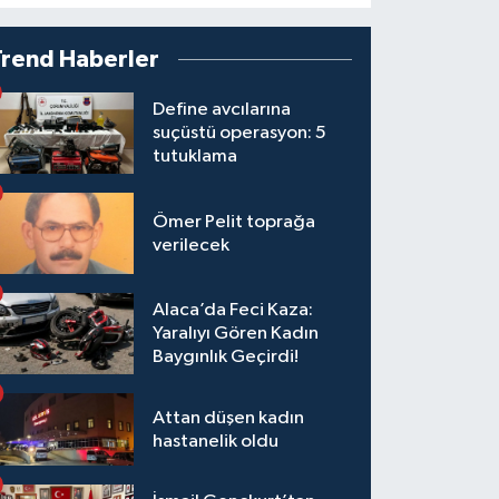
Trend Haberler
Define avcılarına
suçüstü operasyon: 5
tutuklama
Ömer Pelit toprağa
verilecek
Alaca’da Feci Kaza:
Yaralıyı Gören Kadın
Baygınlık Geçirdi!
Attan düşen kadın
hastanelik oldu