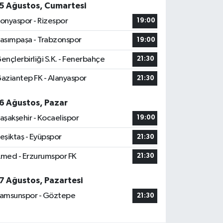
5 Ağustos, Cumartesi
onyaspor - Rizespor
19:00
asımpaşa - Trabzonspor
19:00
ençlerbirliği S.K. - Fenerbahçe
21:30
aziantep FK - Alanyaspor
21:30
6 Ağustos, Pazar
aşakşehir - Kocaelispor
19:00
eşiktaş - Eyüpspor
21:30
med - Erzurumspor FK
21:30
7 Ağustos, Pazartesi
amsunspor - Göztepe
21:30