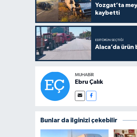
Yozgat’ta meydana gelen
kaybetti
EDITÖRÜN SEÇTIĞI
Alaca’da ürün b
MUHABIR
Ebru Çalık
Bunlar da ilginizi çekebilir