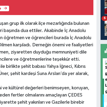
e
6
an grup ilk olarak ilçe mezarlığında bulunan
eri başında dua ettiler. Akabinde İç Anadolu
en öğretmen ve öğrencileri burada İç Anadolu
ilmen karşıladı. Derneğin önemi ve faaliyetleri
ilmen, ziyaretten duyduğu memnuniyeti dile
encilere ve öğretmenlerine teşekkür etti.
e birlikte şehit babası Yahya İğneci, Kıbrıs
ner, şehit kardeşi Suna Arslan’da yer alarak,
ani ve kültürel değerleri benimseyen, koruyan,
a eden fertler olmalarını amaçlayan ÇEDES
yarette şehit yakınları ve Gazilerle birebir