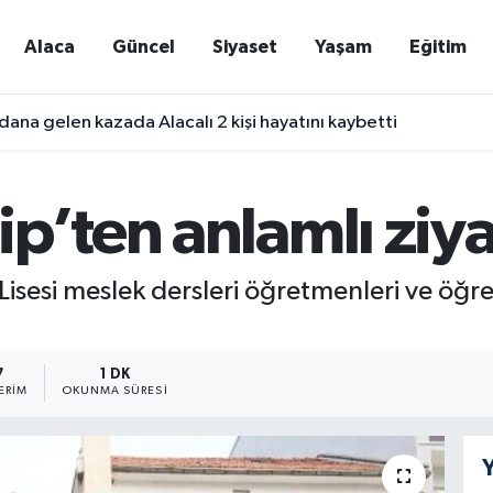
Alaca
Güncel
Siyaset
Yaşam
Eğitim
ana gelen kazada Alacalı 2 kişi hayatını kaybetti
p’ten anlamlı ziya
sesi meslek dersleri öğretmenleri ve öğren
7
1 DK
ERIM
OKUNMA SÜRESI
Y