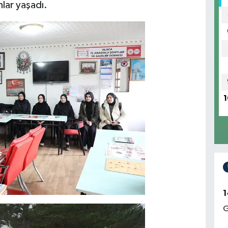
nlar yaşadı.
1
1
G