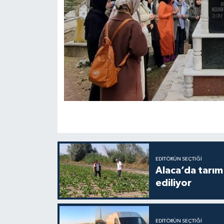
EDITÖRÜN SEÇTIĞI
Alaca’da tarım 
ediliyor
EDITÖRÜN SEÇTIĞI