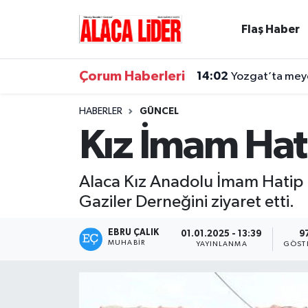
Flaş Haber
Çorum Nöbetçi Eczaneler
Çorum Haberleri
14:02
Yozgat’ta meyd
Çorum Hava Durumu
HABERLER
GÜNCEL
Çorum Namaz Vakitleri
Kız İmam Hati
Çorum Trafik Yoğunluk Haritası
Alaca Kız Anadolu İmam Hatip Li
Süper Lig Puan Durumu ve Fikstür
Gaziler Derneğini ziyaret etti.
Tüm Manşetler
EBRU ÇALIK
01.01.2025 - 13:39
9
MUHABIR
YAYINLANMA
GÖST
Son Dakika Haberleri
Haber Arşivi