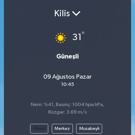
Kilis
°
31
Güneşli
09 Ağustos Pazar
10:45
Nem: %41, Basınç: 1004 hpa hPa,
Rüzgar: 3.69 m/s
Elbeyli
Merkez
Musabeyli