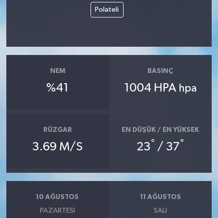
Polateli
NEM
BASINÇ
%41
1004 HPA
hpa
RÜZGAR
EN DÜŞÜK / EN YÜKSEK
°
°
3.69 M/S
23
/ 37
10 AĞUSTOS
11 AĞUSTOS
PAZARTESI
SALI