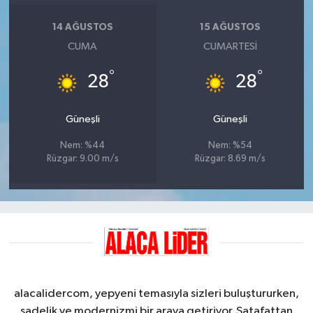
14 AĞUSTOS
15 AĞUSTOS
CUMA
CUMARTESI
°
°
28
28
Güneşli
Güneşli
Nem: %44
Nem: %54
Rüzgar: 9.00 m/s
Rüzgar: 8.69 m/s
alacalidercom, yepyeni temasıyla sizleri buluştururken,
sadelik ve modernizmi bir araya getiriyor. Şatafattan