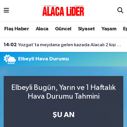
Çorum Nöbetçi Eczaneler
Flaş Haber
Alaca
Güncel
Siyaset
Yaşam
E
Çorum Hava Durumu
14:02
Yozgat’ta meydana gelen kazada Alacalı 2 kişi hayatını kaybetti
Çorum Namaz Vakitleri
Elbeyli Hava Durumu
Çorum Trafik Yoğunluk Haritası
Süper Lig Puan Durumu ve Fikstür
Elbeyli Bugün, Yarın ve 1 Haftalık
Tüm Manşetler
Hava Durumu Tahmini
Son Dakika Haberleri
ŞU AN
Haber Arşivi