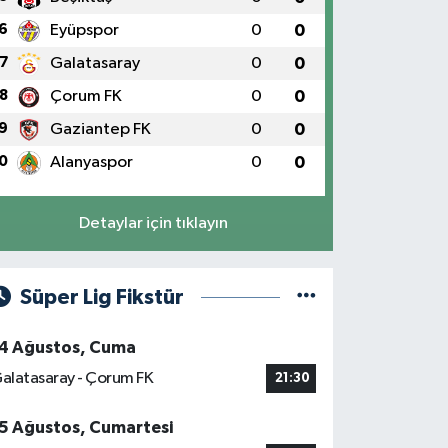
6
Eyüpspor
0
0
7
Galatasaray
0
0
8
Çorum FK
0
0
9
Gaziantep FK
0
0
0
Alanyaspor
0
0
Detaylar için tıklayın
Süper Lig Fikstür
4 Ağustos, Cuma
alatasaray - Çorum FK
21:30
5 Ağustos, Cumartesi