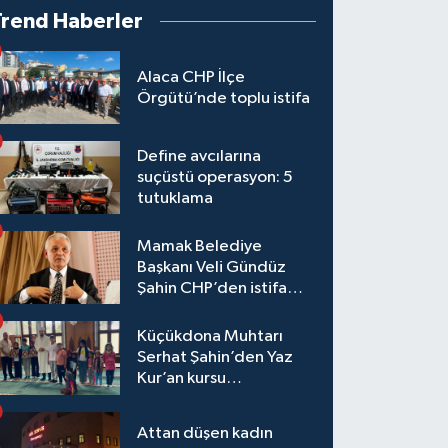
Trend Haberler
Alaca CHP İlçe
Örgütü’nde toplu istifa
Define avcılarına
suçüstü operasyon: 5
tutuklama
Mamak Belediye
Başkanı Veli Gündüz
Şahin CHP’den istifa
etti
Küçükdona Muhtarı
Serhat Şahin’den Yaz
Kur’an kursu
öğrencilerine yemek ve
hediye
Attan düşen kadın