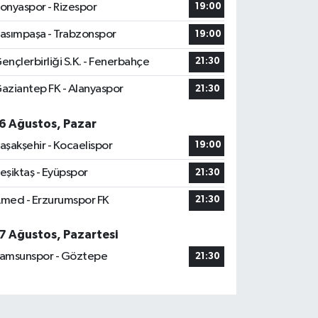
onyaspor - Rizespor
19:00
asımpaşa - Trabzonspor
19:00
ençlerbirliği S.K. - Fenerbahçe
21:30
aziantep FK - Alanyaspor
21:30
6 Ağustos, Pazar
aşakşehir - Kocaelispor
19:00
eşiktaş - Eyüpspor
21:30
med - Erzurumspor FK
21:30
7 Ağustos, Pazartesi
amsunspor - Göztepe
21:30