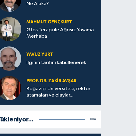
Ne Alaka?
MAHMUT GENÇKURT
Gtos Terapi ile Ağrısız Yaşama
Merhaba
YAVUZ YURT
İlginin tarifini kabullenerek
PROF. DR. ZAKIR AVŞAR
Boğaziçi Üniversitesi, rektör
atamaları ve olaylar...
ükleniyor...