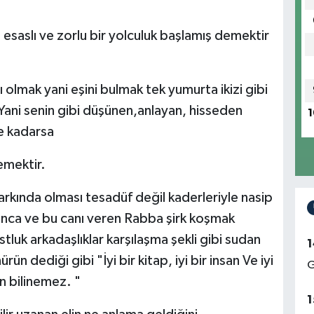
esaslı ve zorlu bir yolculuk başlamış demektir
 olmak yani eşini bulmak tek yumurta ikizi gibi
 Yani senin gibi düşünen,anlayan, hisseden
1
e kadarsa
emektir.
 farkında olması tesadüf değil kaderleriyle nasip
 inanca ve bu canı veren Rabba şirk koşmak
luk arkadaşlıklar karşılaşma şekli gibi sudan
1
n dediği gibi "İyi bir kitap, iyi bir insan Ve iyi
G
n bilinemez. "
1