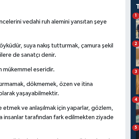
1
üncelerini vedahi ruh alemini yansıtan şeye
2
r öyküdür, suya nakış tutturmak, çamura şekil
ilere de sanatçı denir.
en mükemmel eseridir.
3
 kırmamak, dökmemek, özen ve itina
olarak yaşayabilmektir.
4
de etmek ve anlaşılmak için yaparlar, gözlem,
 insanlar tarafından fark edilmekten ziyade
5