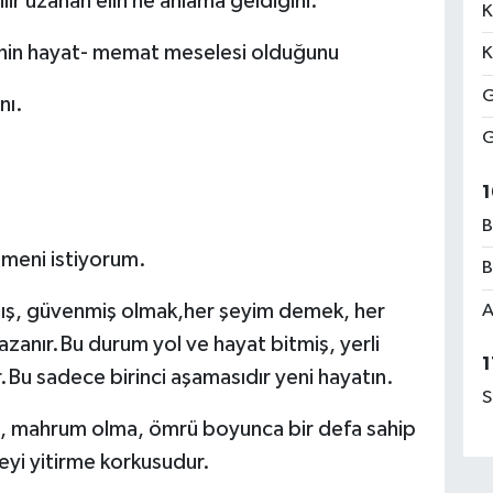
ir uzanan elin ne anlama geldiğini.
K
menin hayat- memat meselesi olduğunu
K
G
nı.
G
1
B
lmeni istiyorum.
B
anmış, güvenmiş olmak,her şeyim demek, her
A
zanır.Bu durum yol ve hayat bitmiş, yerli
1
.Bu sadece birinci aşamasıdır yeni hayatın.
S
me, mahrum olma, ömrü boyunca bir defa sahip
eyi yitirme korkusudur.