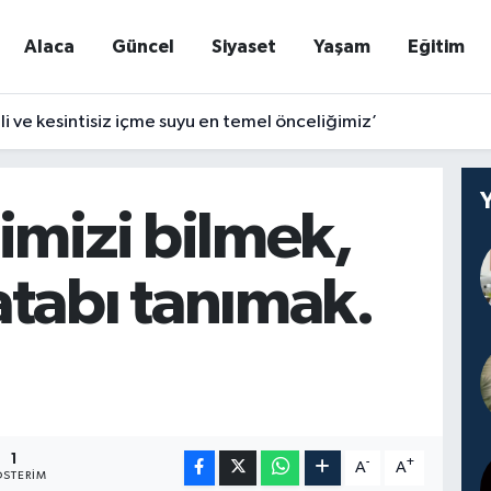
Alaca
Güncel
Siyaset
Yaşam
Eğitim
nli ve kesintisiz içme suyu en temel önceliğimiz’
imizi bilmek,
tabı tanımak.
1
-
+
A
A
STERIM