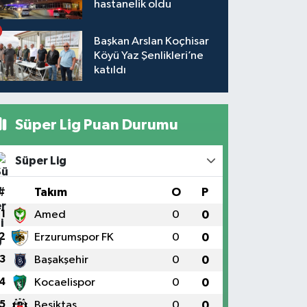
hastanelik oldu
Başkan Arslan Koçhisar
Köyü Yaz Şenlikleri’ne
katıldı
Süper Lig Puan Durumu
Süper Lig
#
Takım
O
P
1
Amed
0
0
2
Erzurumspor FK
0
0
3
Başakşehir
0
0
4
Kocaelispor
0
0
5
Beşiktaş
0
0