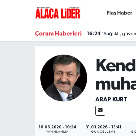
Flaş Haber
Çorum Nöbetçi Eczaneler
Çorum Haberleri
16:24
‘Sağlıklı, güve
Çorum Hava Durumu
Çorum Namaz Vakitleri
Kend
Çorum Trafik Yoğunluk Haritası
muha
Süper Lig Puan Durumu ve Fikstür
ARAP KURT
Tüm Manşetler
Son Dakika Haberleri
16.06.2020 - 10:24
31.03.2026 - 13:41
Haber Arşivi
YAYINLANMA
GÜNCELLEME
GÖ