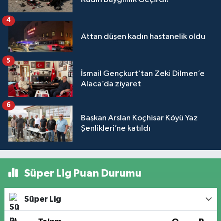
4
Attan düşen kadın hastanelik oldu
5
İsmail Gençkurt’tan Zeki Dilmen’e
Alaca’da ziyaret
6
Başkan Arslan Koçhisar Köyü Yaz
Şenlikleri’ne katıldı
Süper Lig Puan Durumu
Süper Lig