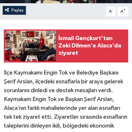
Paylaş
-
+
A
A
İsmail Gençkurt’tan
Zeki Dilmen’e Alaca’da
ziyaret
İlçe Kaymakamı Engin Tok ve Belediye Başkanı
Şerif Arslan, ilçedeki esnaflarla bir araya gelerek
sorunlarını dinledi ve destek mesajları verdi.
Kaymakam Engin Tok ve Başkan Şerif Arslan,
Alaca’nın farklı mahallelerinde yer alan esnafları
tek tek ziyaret etti. Ziyaretler sırasında esnafların
taleplerini dinleyen ikili, bölgedeki ekonomik