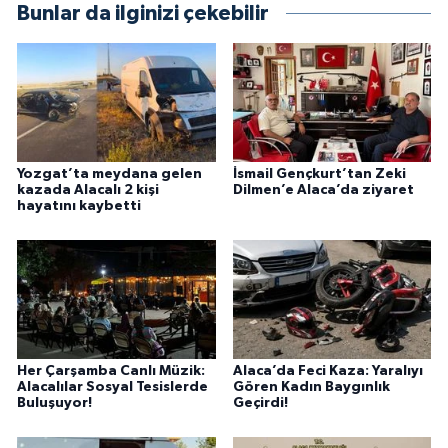
Bunlar da ilginizi çekebilir
Yozgat’ta meydana gelen
İsmail Gençkurt’tan Zeki
kazada Alacalı 2 kişi
Dilmen’e Alaca’da ziyaret
hayatını kaybetti
Her Çarşamba Canlı Müzik:
Alaca’da Feci Kaza: Yaralıyı
Alacalılar Sosyal Tesislerde
Gören Kadın Baygınlık
Buluşuyor!
Geçirdi!