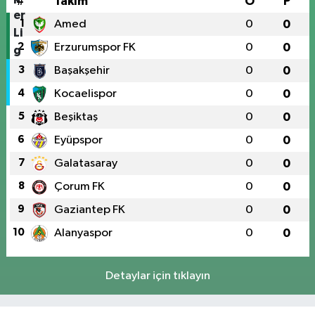
#
Takım
O
P
1
Amed
0
0
2
Erzurumspor FK
0
0
3
Başakşehir
0
0
4
Kocaelispor
0
0
5
Beşiktaş
0
0
6
Eyüpspor
0
0
7
Galatasaray
0
0
8
Çorum FK
0
0
9
Gaziantep FK
0
0
10
Alanyaspor
0
0
Detaylar için tıklayın