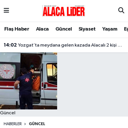
Çorum Nöbetçi Eczaneler
Flaş Haber
Alaca
Güncel
Siyaset
Yaşam
E
Çorum Hava Durumu
14:02
Yozgat’ta meydana gelen kazada Alacalı 2 kişi hayatını kaybetti
Çorum Namaz Vakitleri
Çorum Trafik Yoğunluk Haritası
Süper Lig Puan Durumu ve Fikstür
Tüm Manşetler
Son Dakika Haberleri
Güncel
Haber Arşivi
HABERLER
GÜNCEL