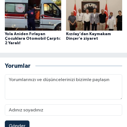
Yola Aniden Fırlayan
Kızılay’dan Kaymakam
Çocuklara Otomobil Çarptı:
Dinçer’e ziyaret
2 Yaralı!
Yorumlar
Gönder