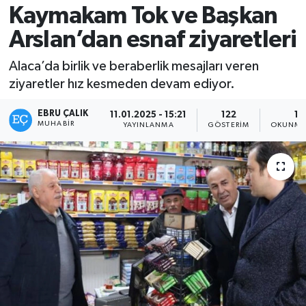
Kaymakam Tok ve Başkan
Arslan’dan esnaf ziyaretleri
Alaca’da birlik ve beraberlik mesajları veren
ziyaretler hız kesmeden devam ediyor.
EBRU ÇALIK
11.01.2025 - 15:21
122
1 
MUHABIR
YAYINLANMA
GÖSTERIM
OKUNMA 