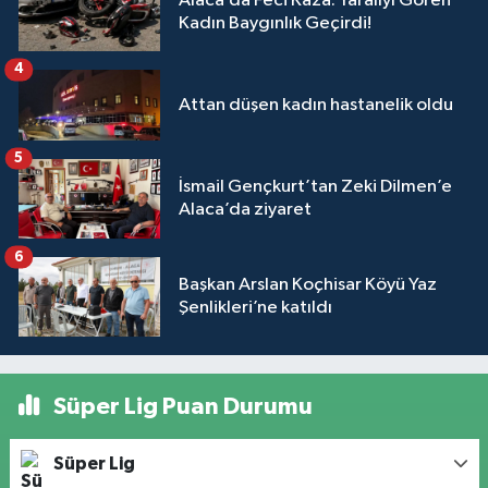
Alaca’da Feci Kaza: Yaralıyı Gören
Kadın Baygınlık Geçirdi!
4
Attan düşen kadın hastanelik oldu
5
İsmail Gençkurt’tan Zeki Dilmen’e
Alaca’da ziyaret
6
Başkan Arslan Koçhisar Köyü Yaz
Şenlikleri’ne katıldı
Süper Lig Puan Durumu
Süper Lig