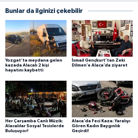
Bunlar da ilginizi çekebilir
Yozgat’ta meydana gelen
İsmail Gençkurt’tan Zeki
kazada Alacalı 2 kişi
Dilmen’e Alaca’da ziyaret
hayatını kaybetti
Her Çarşamba Canlı Müzik:
Alaca’da Feci Kaza: Yaralıyı
Alacalılar Sosyal Tesislerde
Gören Kadın Baygınlık
Buluşuyor!
Geçirdi!