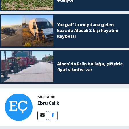
ediliyor
Yozgat’ta meydana gelen
kazada Alacalı 2 kişi hayatını
kaybetti
Alaca’da ürün bolluğu, çiftçide
fiyat sıkıntısı var
MUHABIR
Ebru Çalık