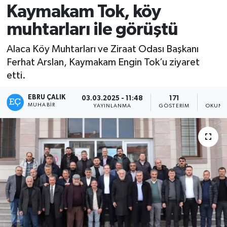
Kaymakam Tok, köy
muhtarları ile görüştü
Alaca Köy Muhtarları ve Ziraat Odası Başkanı
Ferhat Arslan, Kaymakam Engin Tok’u ziyaret
etti.
EBRU ÇALIK
03.03.2025 - 11:48
171
1
MUHABIR
YAYINLANMA
GÖSTERIM
OKUNM