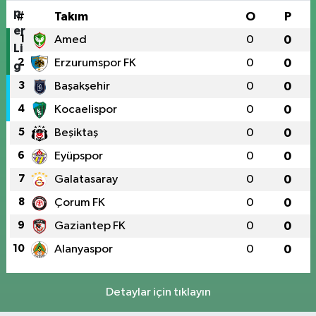
#
Takım
O
P
1
Amed
0
0
2
Erzurumspor FK
0
0
3
Başakşehir
0
0
4
Kocaelispor
0
0
5
Beşiktaş
0
0
6
Eyüpspor
0
0
7
Galatasaray
0
0
8
Çorum FK
0
0
9
Gaziantep FK
0
0
10
Alanyaspor
0
0
Detaylar için tıklayın