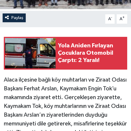
Paylaş
-
+
A
A
Yola Aniden Fırlayan
Çocuklara Otomobil
Çarptı: 2 Yaralı!
Alaca ilçesine bağlı köy muhtarları ve Ziraat Odası
Başkanı Ferhat Arslan, Kaymakam Engin Tok’u
makamında ziyaret etti. Gerçekleşen ziyarette,
Kaymakam Tok, köy muhtarlarının ve Ziraat Odası
Başkanı Arslan’ın ziyaretlerinden duyduğu
memnuniyeti dile getirerek, misafirlerine teşekkür