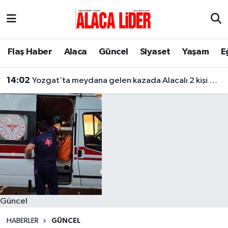
Çorum Nöbetçi Eczaneler
Flaş Haber
Alaca
Güncel
Siyaset
Yaşam
E
Çorum Hava Durumu
14:02
Yozgat’ta meydana gelen kazada Alacalı 2 kişi hayatını kaybetti
Çorum Namaz Vakitleri
Çorum Trafik Yoğunluk Haritası
Süper Lig Puan Durumu ve Fikstür
Tüm Manşetler
Son Dakika Haberleri
Güncel
Haber Arşivi
HABERLER
GÜNCEL