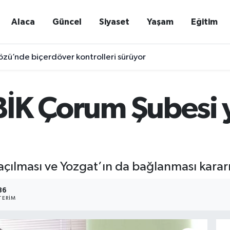
Alaca
Güncel
Siyaset
Yaşam
Eğitim
özü’nde biçerdöver kontrolleri sürüyor
 BİK Çorum Şubesi
çılması ve Yozgat’ın da bağlanması kararı 
86
TERIM