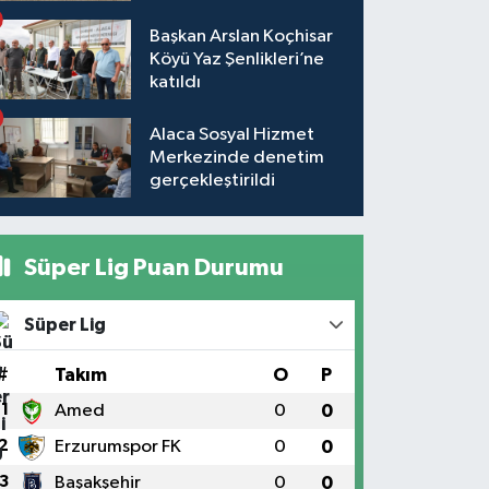
Başkan Arslan Koçhisar
Köyü Yaz Şenlikleri’ne
katıldı
Alaca Sosyal Hizmet
Merkezinde denetim
gerçekleştirildi
Süper Lig Puan Durumu
Süper Lig
#
Takım
O
P
1
Amed
0
0
2
Erzurumspor FK
0
0
3
Başakşehir
0
0