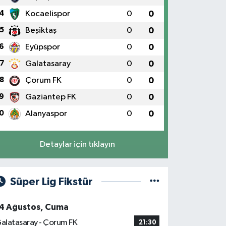
4
Kocaelispor
0
0
5
Beşiktaş
0
0
6
Eyüpspor
0
0
7
Galatasaray
0
0
8
Çorum FK
0
0
9
Gaziantep FK
0
0
0
Alanyaspor
0
0
Detaylar için tıklayın
Süper Lig Fikstür
4 Ağustos, Cuma
alatasaray - Çorum FK
21:30