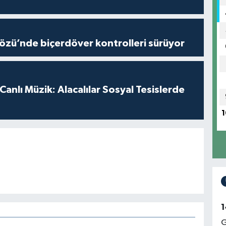
özü’nde biçerdöver kontrolleri sürüyor
anlı Müzik: Alacalılar Sosyal Tesislerde
1
1
G