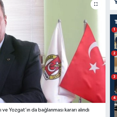
Y
1
2
3
4
 ve Yozgat’ın da bağlanması kararı alındı