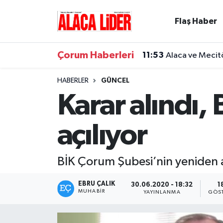
Flaş Haber
Çorum Nöbetçi Eczaneler
Çorum Haberleri
11:53
Alaca ve Mecit
Çorum Hava Durumu
HABERLER
GÜNCEL
Çorum Namaz Vakitleri
Karar alındı,
Çorum Trafik Yoğunluk Haritası
açılıyor
Süper Lig Puan Durumu ve Fikstür
BİK Çorum Şubesi’nin yeniden a
Tüm Manşetler
EBRU ÇALIK
30.06.2020 - 18:32
1
Son Dakika Haberleri
MUHABIR
YAYINLANMA
GÖS
Haber Arşivi