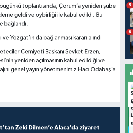
 bugünkü toplantısında, Çorum’a yeniden şube
5
me geldi ve oybirliği ile kabul edildi. Bu
e bağlandı.
6
 ve Yozgat’ın da bağlanması kararı alındı
eteciler Cemiyeti Başkanı Şevket Erzen,
nin yeniden açılmasının kabul edildiği ve
ajını genel yayın yönetmenimiz Hacı Odabaş’a
t’tan Zeki Dilmen’e Alaca’da ziyaret