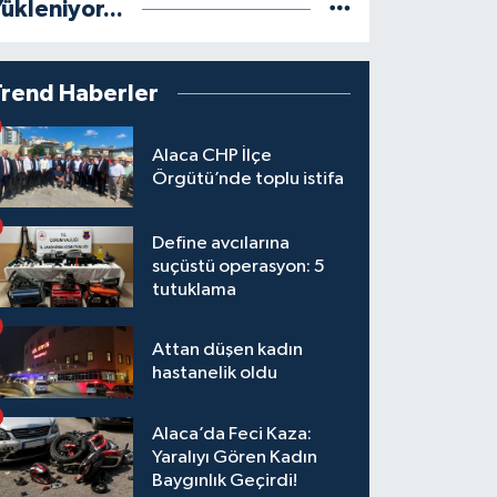
ükleniyor...
Trend Haberler
Alaca CHP İlçe
Örgütü’nde toplu istifa
Define avcılarına
suçüstü operasyon: 5
tutuklama
Attan düşen kadın
hastanelik oldu
Alaca’da Feci Kaza:
Yaralıyı Gören Kadın
Baygınlık Geçirdi!