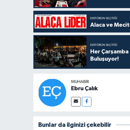
EDITÖRÜN SEÇTIĞI
Alaca ve Mecit
EDITÖRÜN SEÇTIĞI
Her Çarşamba C
Buluşuyor!
MUHABIR
Ebru Çalık
Bunlar da ilginizi çekebilir