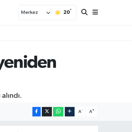
°
20
Merkez
 yeniden
alındı.
-
+
A
A