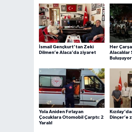
İsmail Gençkurt’tan Zeki
Her Çarşa
Dilmen’e Alaca’da ziyaret
Alacalılar
Buluşuyor
Yola Aniden Fırlayan
Kızılay’d
Çocuklara Otomobil Çarptı: 2
Dinçer’e 
Yaralı!