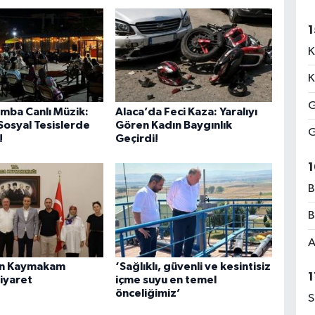
1
K
K
G
mba Canlı Müzik:
Alaca’da Feci Kaza: Yaralıyı
 Sosyal Tesislerde
Gören Kadın Baygınlık
G
!
Geçirdi!
1
B
B
A
an Kaymakam
‘Sağlıklı, güvenli ve kesintisiz
1
ziyaret
içme suyu en temel
önceliğimiz’
S