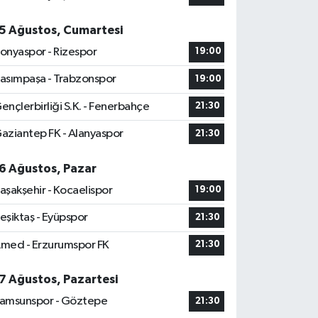
5 Ağustos, Cumartesi
onyaspor - Rizespor
19:00
asımpaşa - Trabzonspor
19:00
ençlerbirliği S.K. - Fenerbahçe
21:30
aziantep FK - Alanyaspor
21:30
6 Ağustos, Pazar
aşakşehir - Kocaelispor
19:00
eşiktaş - Eyüpspor
21:30
med - Erzurumspor FK
21:30
7 Ağustos, Pazartesi
amsunspor - Göztepe
21:30