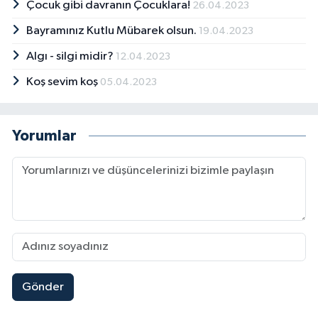
Çocuk gibi davranın Çocuklara!
26.04.2023
Bayramınız Kutlu Mübarek olsun.
19.04.2023
Algı - silgi midir?
12.04.2023
Koş sevim koş
05.04.2023
Yorumlar
Gönder