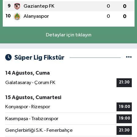
9
Gaziantep FK
0
0
10
Alanyaspor
0
0
Detaylar için tıklayın
Süper Lig Fikstür
14 Ağustos, Cuma
Galatasaray - Çorum FK
21:30
15 Ağustos, Cumartesi
Konyaspor - Rizespor
19:00
Kasımpaşa - Trabzonspor
19:00
Gençlerbirliği S.K. - Fenerbahçe
21:30