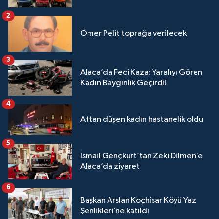
2
Ömer Pelit toprağa verilecek
3
Alaca’da Feci Kaza: Yaralıyı Gören
Kadın Baygınlık Geçirdi!
4
Attan düşen kadın hastanelik oldu
5
İsmail Gençkurt’tan Zeki Dilmen’e
Alaca’da ziyaret
6
Başkan Arslan Koçhisar Köyü Yaz
Şenlikleri’ne katıldı