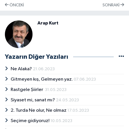
ÖNCEKI
SONRAKI
Arap Kurt
Yazarın Diğer Yazıları
Ne Alaka?
21.06.2023
Gitmeyen kış, Gelmeyen yaz.
07.06.2023
Rastgele Şiirler
31.05.2023
Siyaset mi, sanat mı?
24.05.2023
2. Turda Ne olur, Ne olmaz
17.05.2023
Seçime gidiyoruz!
10.05.2023