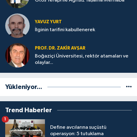
Gtos Terapi ile Ağrısız Yaşama Merhaba
YAVUZ YURT
İlginin tarifini kabullenerek
PROF. DR. ZAKIR AVŞAR
Boğaziçi Üniversitesi, rektör atamaları ve
olaylar...
Yükleniyor...
Trend Haberler
1
Define avcılarına suçüstü
operasyon: 5 tutuklama