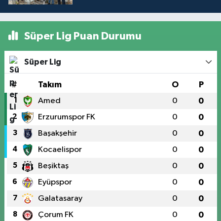
Süper Lig Puan Durumu
Süper Lig
#
Takım
O
P
1
Amed
0
0
2
Erzurumspor FK
0
0
3
Başakşehir
0
0
4
Kocaelispor
0
0
5
Beşiktaş
0
0
6
Eyüpspor
0
0
7
Galatasaray
0
0
8
Çorum FK
0
0