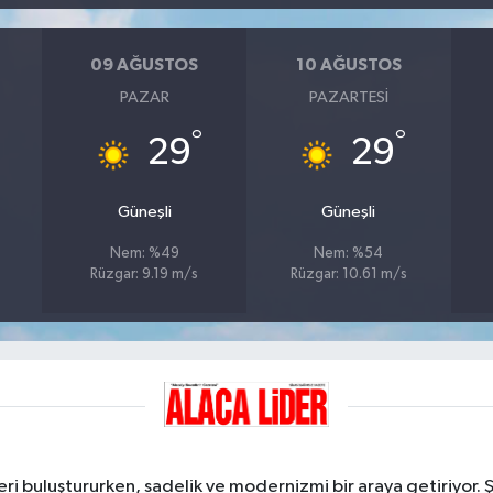
09 AĞUSTOS
10 AĞUSTOS
PAZAR
PAZARTESI
°
°
29
29
Güneşli
Güneşli
Nem: %49
Nem: %54
Rüzgar: 9.19 m/s
Rüzgar: 10.61 m/s
ri buluştururken, sadelik ve modernizmi bir araya getiriyor. 