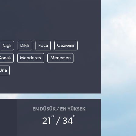
Çiğli
Dikili
Foça
Gaziemir
Konak
Menderes
Menemen
Urla
EN DÜŞÜK / EN YÜKSEK
°
°
21
/ 34