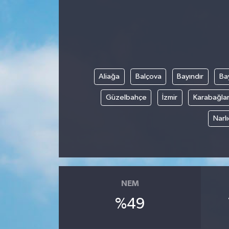
Aliağa
Balçova
Bayındır
Bay
Güzelbahçe
İzmir
Karabağla
Narl
NEM
%49