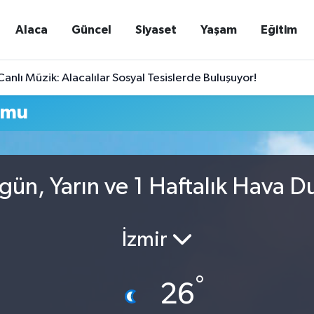
Alaca
Güncel
Siyaset
Yaşam
Eğitim
nlı Müzik: Alacalılar Sosyal Tesislerde Buluşuyor!
umu
ugün, Yarın ve 1 Haftalık Hava 
İzmir
°
26