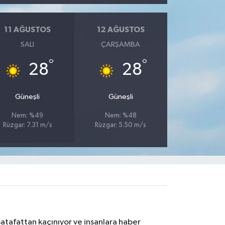
11 AĞUSTOS
12 AĞUSTOS
SALI
ÇARŞAMBA
°
°
28
28
Güneşli
Güneşli
Nem: %49
Nem: %48
Rüzgar: 7.31 m/s
Rüzgar: 5.50 m/s
Şatafattan kaçınıyor ve insanlara haber