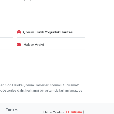
Çorum Trafik Yoğunluk Haritası
Haber Arşivi
aber, Son Dakika Çorum Haberleri sorumlu tutulamaz.
ak gösterilse dahi, herhangi bir ortamda kullanılamaz ve
Turizm
Haber Yazılımı:
TE Bilişim
|