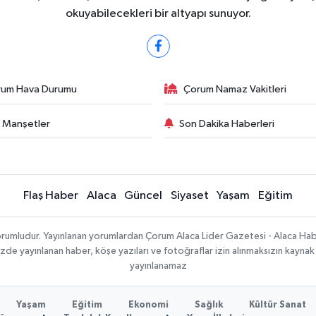
okuyabilecekleri bir altyapı sunuyor.
rum Hava Durumu
Çorum Namaz Vakitleri
 Manşetler
Son Dakika Haberleri
Flaş Haber
Alaca
Güncel
Siyaset
Yaşam
Eğitim
sorumludur. Yayınlanan yorumlardan Çorum Alaca Lider Gazetesi - Alaca H
temizde yayınlanan haber, köşe yazıları ve fotoğraflar izin alınmaksızın kayn
yayınlanamaz
Yaşam
Eğitim
Ekonomi
Sağlık
Kültür Sanat