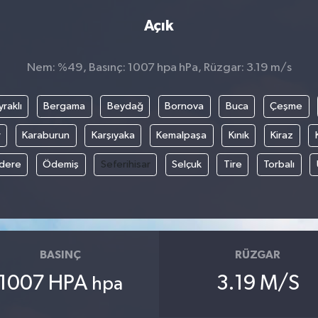
Açık
Nem: %49, Basınç: 1007 hpa hPa, Rüzgar: 3.19 m/s
raklı
Bergama
Beydağ
Bornova
Buca
Çeşme
r
Karaburun
Karşıyaka
Kemalpaşa
Kınık
Kiraz
ıdere
Ödemiş
Seferihisar
Selçuk
Tire
Torbalı
BASINÇ
RÜZGAR
1007 HPA
3.19 M/S
hpa