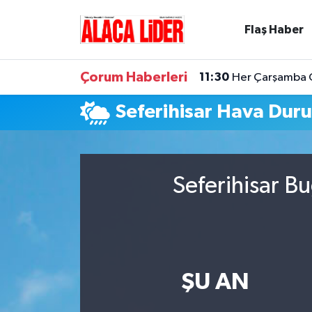
Flaş Haber
Çorum Nöbetçi Eczaneler
Çorum Haberleri
11:30
Her Çarşamba Ca
Çorum Hava Durumu
Seferihisar Hava Dur
Çorum Namaz Vakitleri
Çorum Trafik Yoğunluk Haritası
Seferihisar B
Süper Lig Puan Durumu ve Fikstür
Tüm Manşetler
Son Dakika Haberleri
ŞU AN
Haber Arşivi