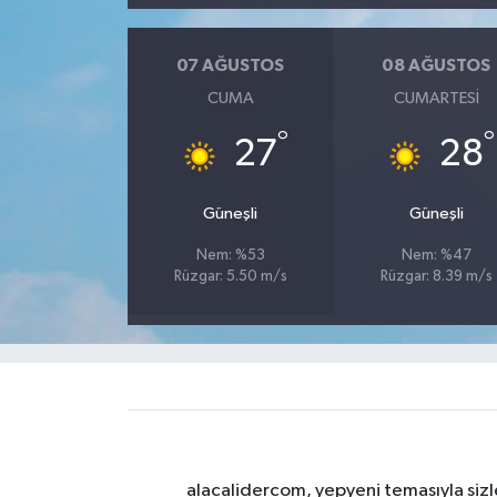
07 AĞUSTOS
08 AĞUSTOS
CUMA
CUMARTESI
°
°
27
28
Güneşli
Güneşli
Nem: %53
Nem: %47
Rüzgar: 5.50 m/s
Rüzgar: 8.39 m/s
alacalidercom, yepyeni temasıyla sizle