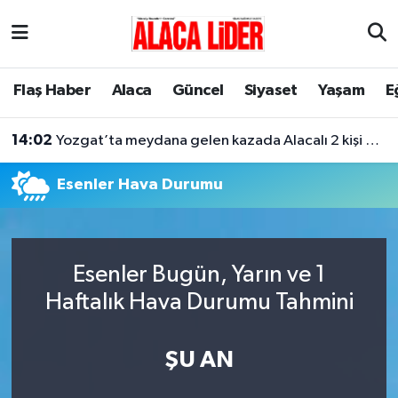
Çorum Nöbetçi Eczaneler
Flaş Haber
Alaca
Güncel
Siyaset
Yaşam
E
Çorum Hava Durumu
14:02
Yozgat’ta meydana gelen kazada Alacalı 2 kişi hayatını kaybetti
Çorum Namaz Vakitleri
Esenler Hava Durumu
Çorum Trafik Yoğunluk Haritası
Süper Lig Puan Durumu ve Fikstür
Esenler Bugün, Yarın ve 1
Tüm Manşetler
Haftalık Hava Durumu Tahmini
Son Dakika Haberleri
ŞU AN
Haber Arşivi