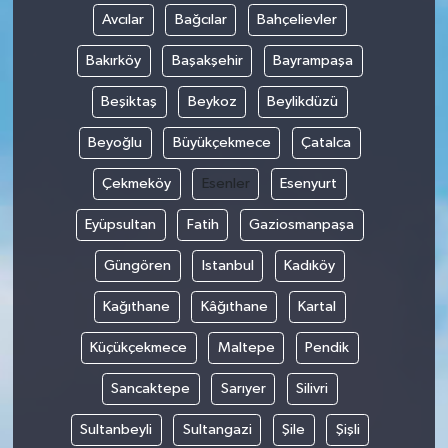
Avcılar
Bağcılar
Bahçelievler
Bakırköy
Başakşehir
Bayrampaşa
Beşiktaş
Beykoz
Beylikdüzü
Beyoğlu
Büyükçekmece
Çatalca
Çekmeköy
Esenler
Esenyurt
Eyüpsultan
Fatih
Gaziosmanpaşa
Güngören
Istanbul
Kadıköy
Kağıthane
Kâğıthane
Kartal
Küçükçekmece
Maltepe
Pendik
Sancaktepe
Sarıyer
Silivri
Sultanbeyli
Sultangazi
Şile
Şişli