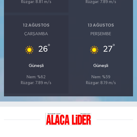
Rüzgar: 8.81 m/s
Rüzgar: 7.89 m/s
12 AĞUSTOS
13 AĞUSTOS
ÇARŞAMBA
PERŞEMBE
°
°
26
27
Güneşli
Güneşli
Nem: %62
Nem: %59
Rüzgar: 7.89 m/s
Rüzgar: 8.19 m/s