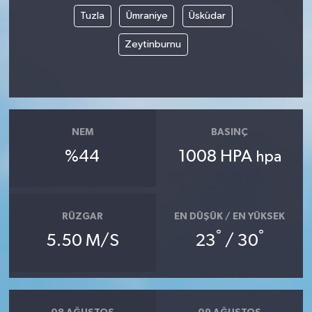
Tuzla
Ümraniye
Üsküdar
Zeytinburnu
NEM
BASINÇ
%44
1008 HPA
hpa
RÜZGAR
EN DÜŞÜK / EN YÜKSEK
°
°
5.50 M/S
23
/ 30