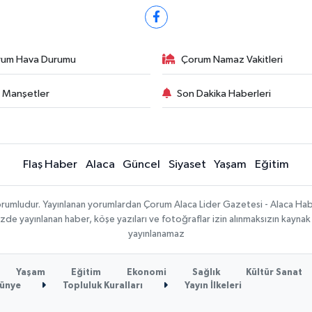
rum Hava Durumu
Çorum Namaz Vakitleri
 Manşetler
Son Dakika Haberleri
Flaş Haber
Alaca
Güncel
Siyaset
Yaşam
Eğitim
sorumludur. Yayınlanan yorumlardan Çorum Alaca Lider Gazetesi - Alaca H
temizde yayınlanan haber, köşe yazıları ve fotoğraflar izin alınmaksızın kayn
yayınlanamaz
Yaşam
Eğitim
Ekonomi
Sağlık
Kültür Sanat
ünye
Topluluk Kuralları
Yayın İlkeleri