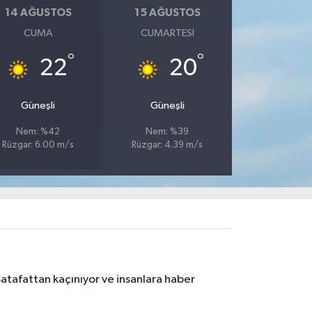
14 AĞUSTOS
15 AĞUSTOS
CUMA
CUMARTESI
°
°
22
20
Güneşli
Güneşli
Nem: %42
Nem: %39
Rüzgar: 6.00 m/s
Rüzgar: 4.39 m/s
Şatafattan kaçınıyor ve insanlara haber