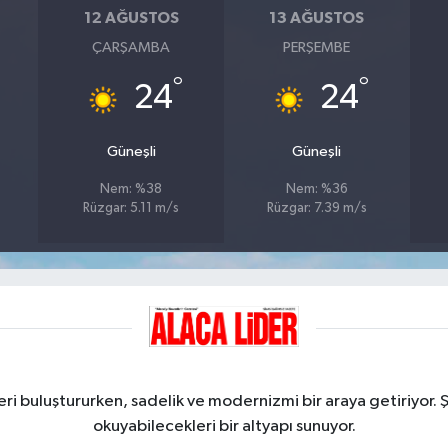
12 AĞUSTOS
13 AĞUSTOS
ÇARŞAMBA
PERŞEMBE
°
°
24
24
Güneşli
Güneşli
Nem: %38
Nem: %36
Rüzgar: 5.11 m/s
Rüzgar: 7.39 m/s
ri buluştururken, sadelik ve modernizmi bir araya getiriyor. 
okuyabilecekleri bir altyapı sunuyor.