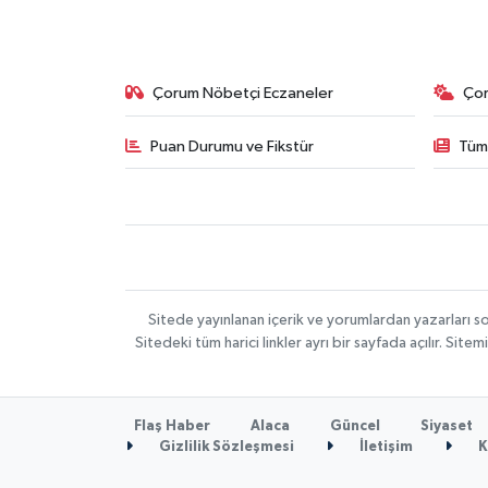
Çorum Nöbetçi Eczaneler
Ço
Puan Durumu ve Fikstür
Tüm
Sitede yayınlanan içerik ve yorumlardan yazarları 
Sitedeki tüm harici linkler ayrı bir sayfada açılır. Si
Flaş Haber
Alaca
Güncel
Siyaset
Gizlilik Sözleşmesi
İletişim
K