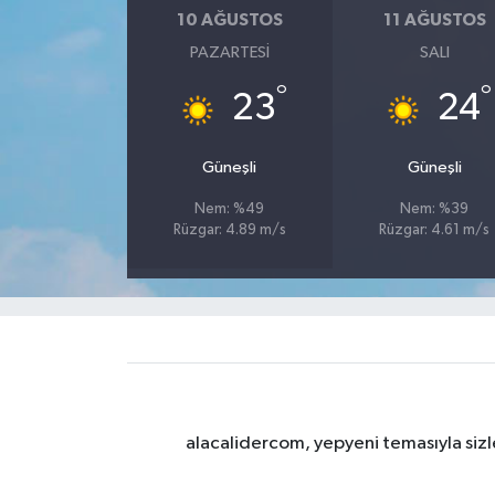
10 AĞUSTOS
11 AĞUSTOS
PAZARTESI
SALI
°
°
23
24
Güneşli
Güneşli
Nem: %49
Nem: %39
Rüzgar: 4.89 m/s
Rüzgar: 4.61 m/s
alacalidercom, yepyeni temasıyla sizle