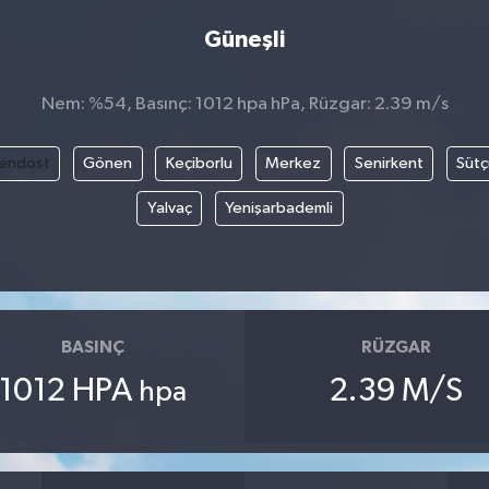
Güneşli
Nem: %54, Basınç: 1012 hpa hPa, Rüzgar: 2.39 m/s
endost
Gönen
Keçiborlu
Merkez
Senirkent
Sütç
Yalvaç
Yenişarbademli
BASINÇ
RÜZGAR
1012 HPA
2.39 M/S
hpa