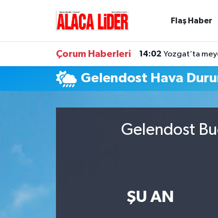
Flaş Haber
Çorum Nöbetçi Eczaneler
Çorum Haberleri
14:02
Yozgat’ta meyd
Çorum Hava Durumu
Gelendost Hava Dur
Çorum Namaz Vakitleri
Çorum Trafik Yoğunluk Haritası
Gelendost Bug
Süper Lig Puan Durumu ve Fikstür
Tüm Manşetler
Son Dakika Haberleri
ŞU AN
Haber Arşivi