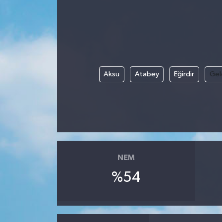
Aksu
Atabey
Eğirdir
Gel
NEM
%54