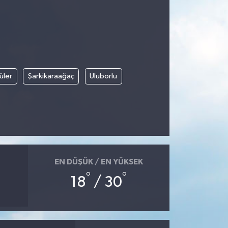
üler
Şarkikaraağaç
Uluborlu
EN DÜŞÜK / EN YÜKSEK
°
°
18
/ 30