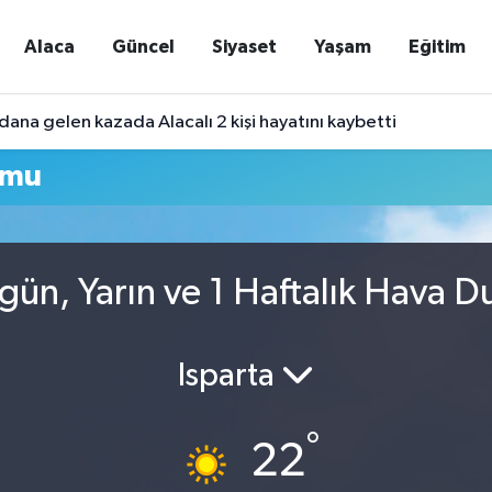
Alaca
Güncel
Siyaset
Yaşam
Eğitim
ana gelen kazada Alacalı 2 kişi hayatını kaybetti
umu
ün, Yarın ve 1 Haftalık Hava 
Isparta
°
22