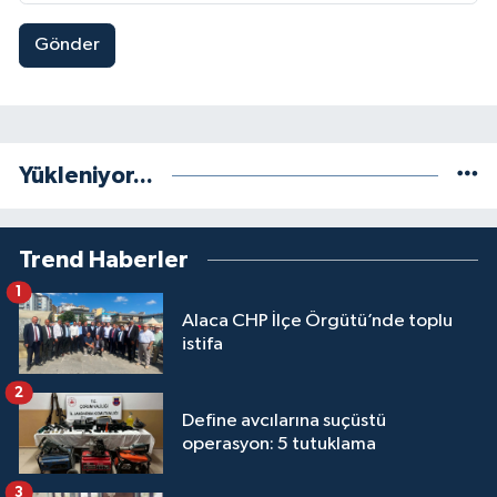
Gönder
Yükleniyor...
Trend Haberler
1
Alaca CHP İlçe Örgütü’nde toplu
istifa
2
Define avcılarına suçüstü
operasyon: 5 tutuklama
3