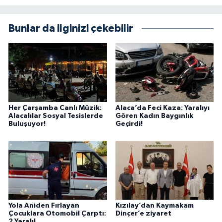
Bunlar da ilginizi çekebilir
Her Çarşamba Canlı Müzik:
Alaca’da Feci Kaza: Yaralıyı
Alacalılar Sosyal Tesislerde
Gören Kadın Baygınlık
Buluşuyor!
Geçirdi!
Yola Aniden Fırlayan
Kızılay’dan Kaymakam
Çocuklara Otomobil Çarptı:
Dinçer’e ziyaret
2 Yaralı!