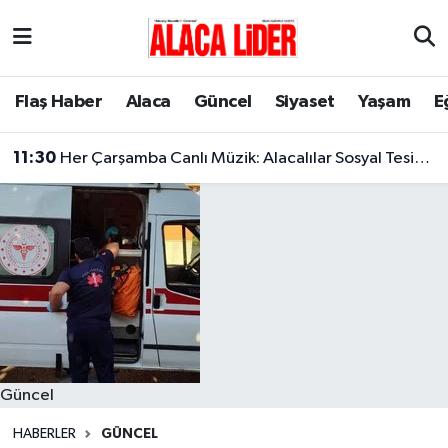
Çorum Nöbetçi Eczaneler
Flaş Haber
Alaca
Güncel
Siyaset
Yaşam
E
Çorum Hava Durumu
11:30
Her Çarşamba Canlı Müzik: Alacalılar Sosyal Tesislerde Buluşuyor!
Çorum Namaz Vakitleri
Çorum Trafik Yoğunluk Haritası
Süper Lig Puan Durumu ve Fikstür
Tüm Manşetler
Son Dakika Haberleri
Güncel
Haber Arşivi
HABERLER
GÜNCEL