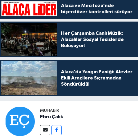
Alaca ve Mecitözü’nde
biçerdöver kontrolleri sürüyor
Her Çarşamba Canlı Müzik:
Alacalılar Sosyal Tesislerde
Buluşuyor!
Alaca’da Yangın Paniği: Alevler
Ekili Arazilere Sıçramadan
Söndürüldü!
MUHABIR
Ebru Çalık