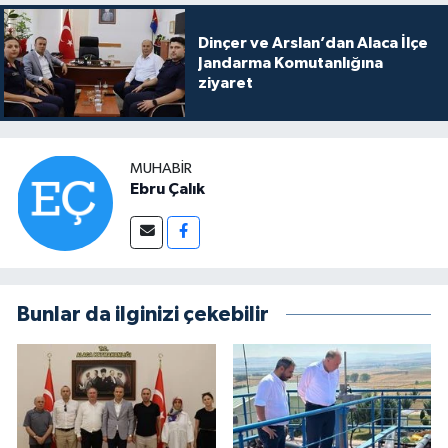
Dinçer ve Arslan’dan Alaca İlçe
Jandarma Komutanlığına
ziyaret
MUHABIR
Ebru Çalık
Bunlar da ilginizi çekebilir