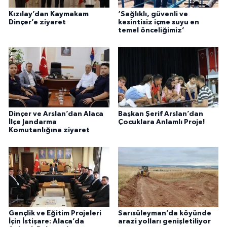
Kızılay’dan Kaymakam
‘Sağlıklı, güvenli ve
Dinçer’e ziyaret
kesintisiz içme suyu en
temel önceliğimiz’
Dinçer ve Arslan’dan Alaca
Başkan Şerif Arslan’dan
İlçe Jandarma
Çocuklara Anlamlı Proje!
Komutanlığına ziyaret
Gençlik ve Eğitim Projeleri
Sarısüleyman’da köyünde
İçin İstişare: Alaca’da
arazi yolları genişletiliyor