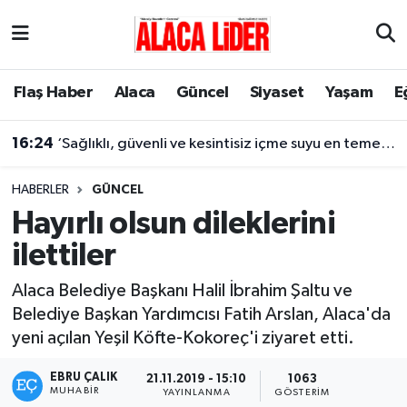
Çorum Nöbetçi Eczaneler
Flaş Haber
Alaca
Güncel
Siyaset
Yaşam
E
Çorum Hava Durumu
16:24
‘Sağlıklı, güvenli ve kesintisiz içme suyu en temel önceliğimiz’
Çorum Namaz Vakitleri
HABERLER
GÜNCEL
Çorum Trafik Yoğunluk Haritası
Hayırlı olsun dileklerini
ilettiler
Süper Lig Puan Durumu ve Fikstür
Alaca Belediye Başkanı Halil İbrahim Şaltu ve
Tüm Manşetler
Belediye Başkan Yardımcısı Fatih Arslan, Alaca'da
yeni açılan Yeşil Köfte-Kokoreç'i ziyaret etti.
Son Dakika Haberleri
EBRU ÇALIK
21.11.2019 - 15:10
1063
Haber Arşivi
MUHABIR
YAYINLANMA
GÖSTERIM