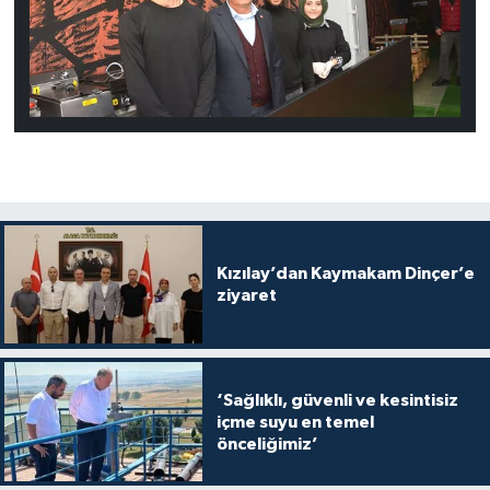
Kızılay’dan Kaymakam Dinçer’e
ziyaret
‘Sağlıklı, güvenli ve kesintisiz
içme suyu en temel
önceliğimiz’