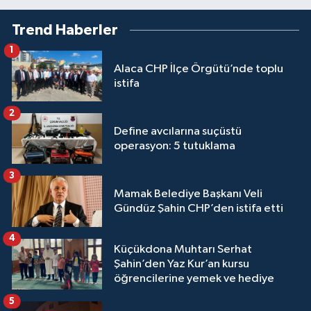
Trend Haberler
1
Alaca CHP İlçe Örgütü’nde toplu
istifa
2
Define avcılarına suçüstü
operasyon: 5 tutuklama
3
Mamak Belediye Başkanı Veli
Gündüz Şahin CHP’den istifa etti
4
Küçükdona Muhtarı Serhat
Şahin’den Yaz Kur’an kursu
öğrencilerine yemek ve hediye
5