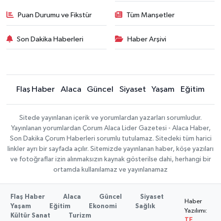
Puan Durumu ve Fikstür
Tüm Manşetler
Son Dakika Haberleri
Haber Arşivi
Flaş Haber
Alaca
Güncel
Siyaset
Yaşam
Eğitim
Sitede yayınlanan içerik ve yorumlardan yazarları sorumludur.
Yayınlanan yorumlardan Çorum Alaca Lider Gazetesi - Alaca Haber,
Son Dakika Çorum Haberleri sorumlu tutulamaz. Sitedeki tüm harici
linkler ayrı bir sayfada açılır. Sitemizde yayınlanan haber, köşe yazıları
ve fotoğraflar izin alınmaksızın kaynak gösterilse dahi, herhangi bir
ortamda kullanılamaz ve yayınlanamaz
Flaş Haber
Alaca
Güncel
Siyaset
Haber
Yaşam
Eğitim
Ekonomi
Sağlık
Yazılımı:
Kültür Sanat
Turizm
TE