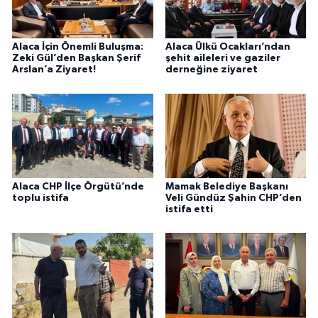
Alaca İçin Önemli Buluşma:
Alaca Ülkü Ocakları’ndan
Zeki Gül’den Başkan Şerif
şehit aileleri ve gaziler
Arslan’a Ziyaret!
derneğine ziyaret
Alaca CHP İlçe Örgütü’nde
Mamak Belediye Başkanı
toplu istifa
Veli Gündüz Şahin CHP’den
istifa etti