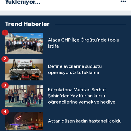
Yükleniyor...
Trend Haberler
1
Alaca CHP İlçe Örgütü’nde toplu
istifa
2
Define avcılarına suçüstü
operasyon: 5 tutuklama
3
Küçükdona Muhtarı Serhat
Şahin’den Yaz Kur’an kursu
öğrencilerine yemek ve hediye
4
Attan düşen kadın hastanelik oldu