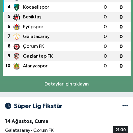
4
Kocaelispor
0
0
5
Beşiktaş
0
0
6
Eyüpspor
0
0
7
Galatasaray
0
0
8
Çorum FK
0
0
9
Gaziantep FK
0
0
10
Alanyaspor
0
0
Detaylar için tıklayın
Süper Lig Fikstür
14 Ağustos, Cuma
Galatasaray - Çorum FK
21:30