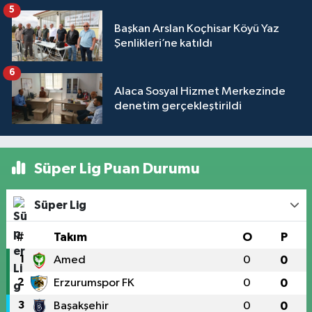
5
Başkan Arslan Koçhisar Köyü Yaz
Şenlikleri’ne katıldı
6
Alaca Sosyal Hizmet Merkezinde
denetim gerçekleştirildi
Süper Lig Puan Durumu
Süper Lig
#
Takım
O
P
1
Amed
0
0
2
Erzurumspor FK
0
0
3
Başakşehir
0
0