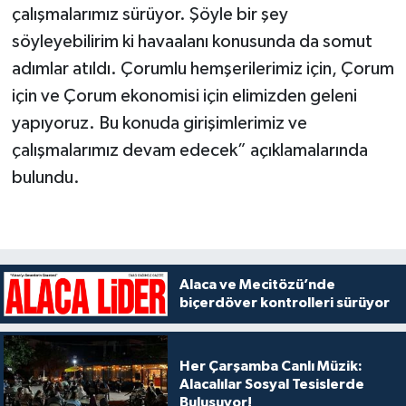
çalışmalarımız sürüyor. Şöyle bir şey
söyleyebilirim ki havaalanı konusunda da somut
adımlar atıldı. Çorumlu hemşerilerimiz için, Çorum
için ve Çorum ekonomisi için elimizden geleni
yapıyoruz. Bu konuda girişimlerimiz ve
çalışmalarımız devam edecek” açıklamalarında
bulundu.
Alaca ve Mecitözü’nde
biçerdöver kontrolleri sürüyor
Her Çarşamba Canlı Müzik:
Alacalılar Sosyal Tesislerde
Buluşuyor!