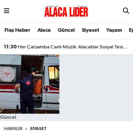
Çorum Nöbetçi Eczaneler
Flaş Haber
Alaca
Güncel
Siyaset
Yaşam
E
Çorum Hava Durumu
11:30
Her Çarşamba Canlı Müzik: Alacalılar Sosyal Tesislerde Buluşuyor!
Çorum Namaz Vakitleri
Çorum Trafik Yoğunluk Haritası
Süper Lig Puan Durumu ve Fikstür
Tüm Manşetler
Son Dakika Haberleri
Güncel
Haber Arşivi
HABERLER
SIYASET