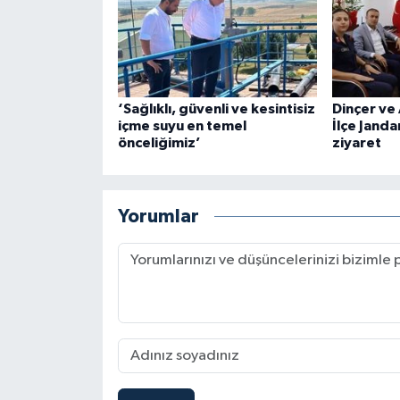
‘Sağlıklı, güvenli ve kesintisiz
Dinçer ve
içme suyu en temel
İlçe Jand
önceliğimiz’
ziyaret
Yorumlar