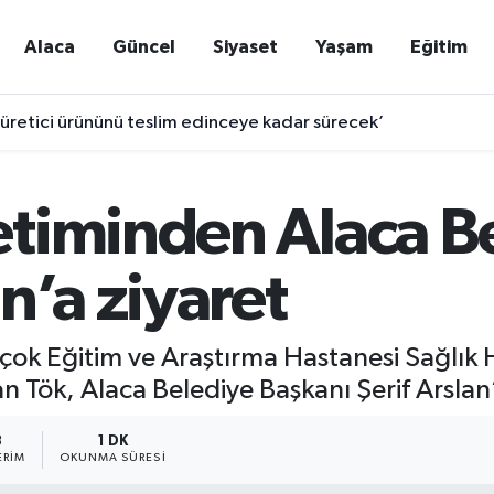
Alaca
Güncel
Siyaset
Yaşam
Eğitim
n üretici ürününü teslim edinceye kadar sürecek’
timinden Alaca B
n’a ziyaret
Olçok Eğitim ve Araştırma Hastanesi Sağlı
 Tök, Alaca Belediye Başkanı Şerif Arslan
8
1 DK
ERIM
OKUNMA SÜRESI