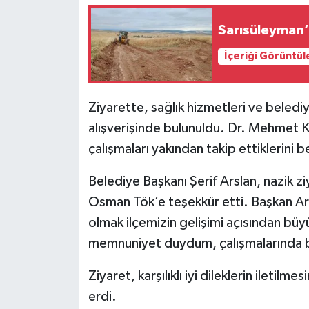
İçeriği Görüntül
Ziyarette, sağlık hizmetleri ve belediye
alışverişinde bulunuldu. Dr. Mehmet Kı
çalışmaları yakından takip ettiklerini b
Belediye Başkanı Şerif Arslan, nazik z
Osman Tök’e teşekkür etti. Başkan Arsl
olmak ilçemizin gelişimi açısından büy
memnuniyet duydum, çalışmalarında ba
Ziyaret, karşılıklı iyi dileklerin iletil
erdi.