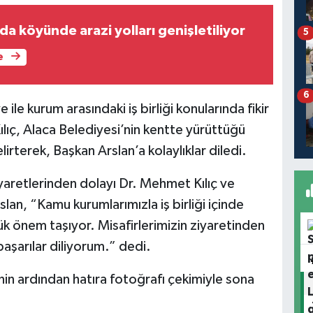
Sarısüleyman’da köyünde arazi yolları genişletiliyor
5
e
6
 ile kurum arasındaki iş birliği konularında fikir
lıç, Alaca Belediyesi’nin kentte yürüttüğü
elirterek, Başkan Arslan’a kolaylıklar diledi.
iyaretlerinden dolayı Dr. Mehmet Kılıç ve
an, “Kamu kurumlarımızla iş birliği içinde
ük önem taşıyor. Misafirlerimizin ziyaretinden
şarılar diliyorum.” dedi.
mesinin ardından hatıra fotoğrafı çekimiyle sona