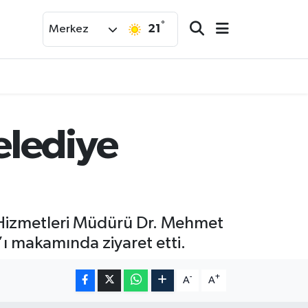
°
21
Merkez
elediye
k Hizmetleri Müdürü Dr. Mehmet
’ı makamında ziyaret etti.
-
+
A
A