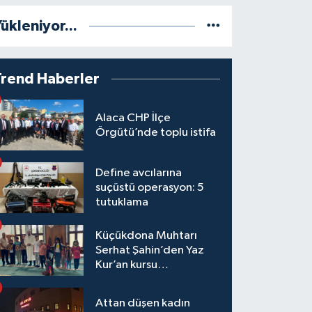
ükleniyor...
Trend Haberler
Alaca CHP İlçe
Örgütü’nde toplu istifa
Define avcılarına
suçüstü operasyon: 5
tutuklama
Küçükdona Muhtarı
Serhat Şahin’den Yaz
Kur’an kursu
öğrencilerine yemek ve
hediye
Attan düşen kadın