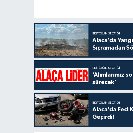
EDITÖRÜN SEÇTIĞI
Alaca’da Yangın
Sıçramadan Sö
EDITÖRÜN SEÇTIĞI
‘Alımlarımız son üretici 
sürecek’
EDITÖRÜN SEÇTIĞI
Alaca’da Feci 
Geçirdi!