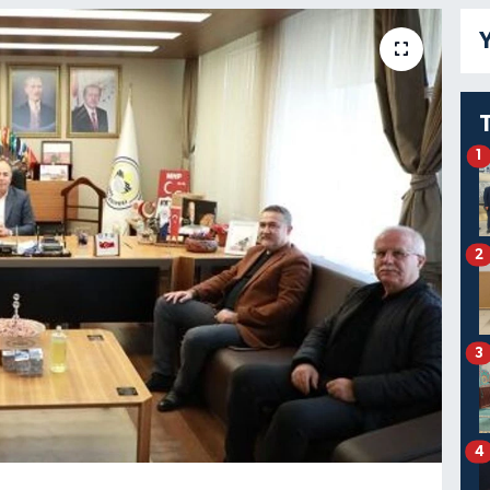
Y
1
2
3
4