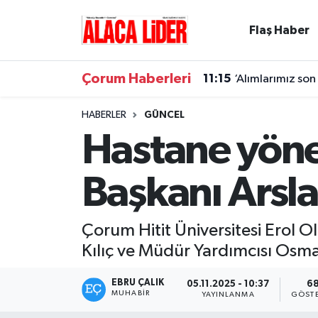
Flaş Haber
Çorum Nöbetçi Eczaneler
Çorum Haberleri
11:15
‘Alımlarımız so
Çorum Hava Durumu
HABERLER
GÜNCEL
Çorum Namaz Vakitleri
Hastane yöne
Çorum Trafik Yoğunluk Haritası
Başkanı Arsla
Süper Lig Puan Durumu ve Fikstür
Çorum Hitit Üniversitesi Erol 
Tüm Manşetler
Kılıç ve Müdür Yardımcısı Osman
Son Dakika Haberleri
EBRU ÇALIK
05.11.2025 - 10:37
6
MUHABIR
YAYINLANMA
GÖST
Haber Arşivi