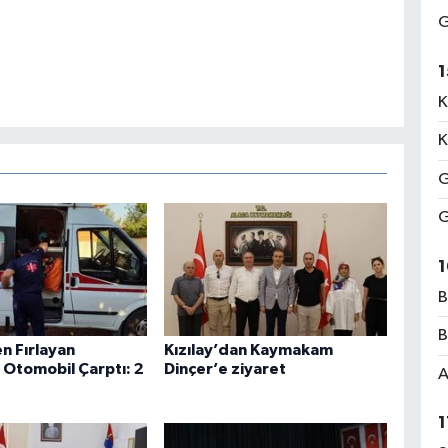
G
1
K
K
G
G
1
B
B
n Fırlayan
Kızılay’dan Kaymakam
 Otomobil Çarptı: 2
Dinçer’e ziyaret
A
1