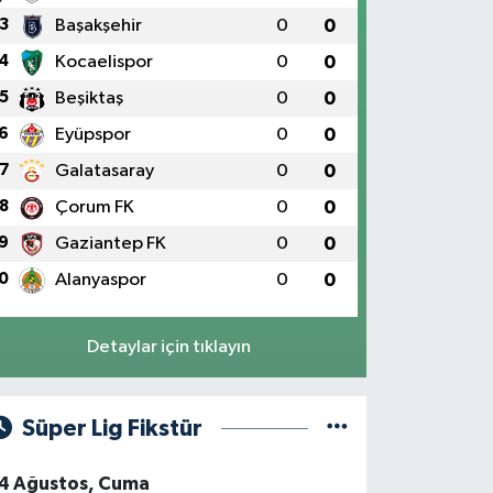
3
Başakşehir
0
0
4
Kocaelispor
0
0
5
Beşiktaş
0
0
6
Eyüpspor
0
0
7
Galatasaray
0
0
8
Çorum FK
0
0
9
Gaziantep FK
0
0
0
Alanyaspor
0
0
Detaylar için tıklayın
Süper Lig Fikstür
4 Ağustos, Cuma