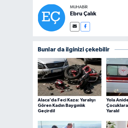
MUHABIR
Ebru Çalık
Bunlar da ilginizi çekebilir
Alaca’da Feci Kaza: Yaralıyı
Yola Anide
Gören Kadın Baygınlık
Çocuklara
Geçirdi!
Yaralı!