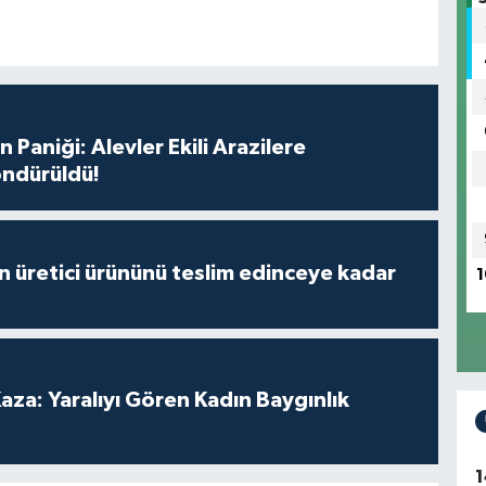
 Paniği: Alevler Ekili Arazilere
ndürüldü!
ürününü teslim edinceye kadar
1
Kaza: Yaralıyı Gören Kadın Baygınlık
1