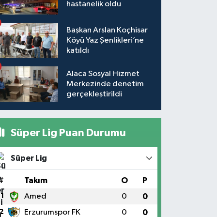
hastanelik oldu
Başkan Arslan Koçhisar
Köyü Yaz Şenlikleri’ne
katıldı
Alaca Sosyal Hizmet
Merkezinde denetim
gerçekleştirildi
Süper Lig Puan Durumu
Süper Lig
#
Takım
O
P
1
Amed
0
0
2
Erzurumspor FK
0
0