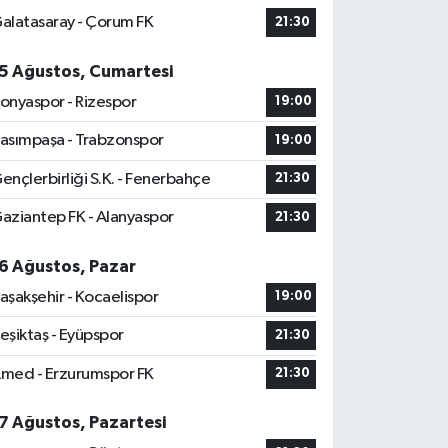
alatasaray - Çorum FK
21:30
5 Ağustos, Cumartesi
onyaspor - Rizespor
19:00
asımpaşa - Trabzonspor
19:00
ençlerbirliği S.K. - Fenerbahçe
21:30
aziantep FK - Alanyaspor
21:30
6 Ağustos, Pazar
aşakşehir - Kocaelispor
19:00
eşiktaş - Eyüpspor
21:30
med - Erzurumspor FK
21:30
7 Ağustos, Pazartesi