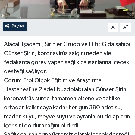
Paylaş
-
+
A
A
Alacalı İşadamı, Şirinler Gruop ve Hitit Gıda sahibi
Günser Şirin, koronavirüs salgını nedeniyle
fedakarca görev yapan sağlık çalışanlarına içecek
desteği sağlıyor.
Çorum Erol Olçok Eğitim ve Araştırma
Hastanesi’ne 2 adet buzdolabı alan Günser Şirin,
koronavirüs süreci tamamen bitene ve tehlike
ortadan kalkıncaya kadar her gün 380 adet su,
maden suyu, meyve suyu ve ayranla bu dolapların
içerisini dolduracağını bildirdi.
Sağlık çalışanlarına ücretsiz olarak içecek desteği