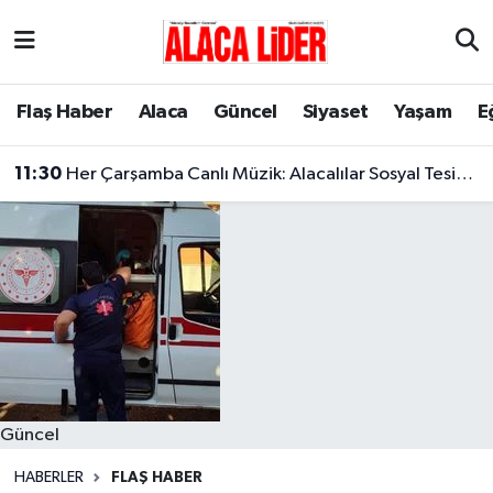
Çorum Nöbetçi Eczaneler
Flaş Haber
Alaca
Güncel
Siyaset
Yaşam
E
Çorum Hava Durumu
11:30
Her Çarşamba Canlı Müzik: Alacalılar Sosyal Tesislerde Buluşuyor!
Çorum Namaz Vakitleri
Çorum Trafik Yoğunluk Haritası
Süper Lig Puan Durumu ve Fikstür
Tüm Manşetler
Son Dakika Haberleri
Güncel
Haber Arşivi
HABERLER
FLAŞ HABER