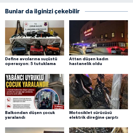
Bunlar da ilginizi çekebilir
Define avcılarına suçüstü
Attan düşen kadın
operasyon: 5 tutuklama
hastanelik oldu
Balkondan düşen çocuk
Motosiklet sürücüsü
yaralandı
elektrik direğine çarptı