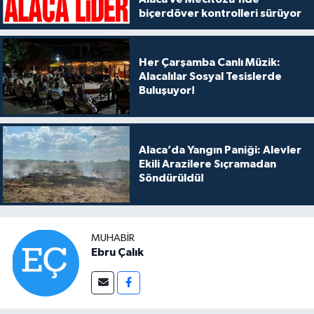
biçerdöver kontrolleri sürüyor
Her Çarşamba Canlı Müzik:
Alacalılar Sosyal Tesislerde
Buluşuyor!
Alaca’da Yangın Paniği: Alevler
Ekili Arazilere Sıçramadan
Söndürüldü!
MUHABIR
Ebru Çalık