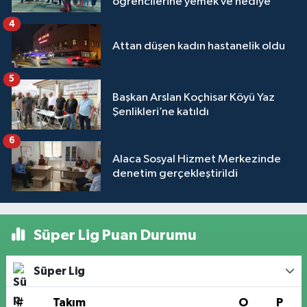
öğrencilerine yemek ve hediye
4
Attan düşen kadın hastanelik oldu
5
Başkan Arslan Koçhisar Köyü Yaz
Şenlikleri’ne katıldı
6
Alaca Sosyal Hizmet Merkezinde
denetim gerçekleştirildi
Süper Lig Puan Durumu
Süper Lig
#
Takım
O
P