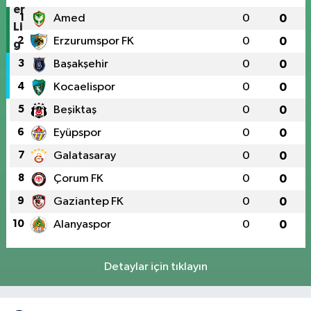
1
Amed
0
0
2
Erzurumspor FK
0
0
3
Başakşehir
0
0
4
Kocaelispor
0
0
5
Beşiktaş
0
0
6
Eyüpspor
0
0
7
Galatasaray
0
0
8
Çorum FK
0
0
9
Gaziantep FK
0
0
10
Alanyaspor
0
0
Detaylar için tıklayın