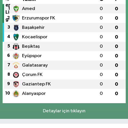
1
Amed
0
0
2
Erzurumspor FK
0
0
3
Başakşehir
0
0
4
Kocaelispor
0
0
5
Beşiktaş
0
0
6
Eyüpspor
0
0
7
Galatasaray
0
0
8
Çorum FK
0
0
9
Gaziantep FK
0
0
10
Alanyaspor
0
0
Detaylar için tıklayın