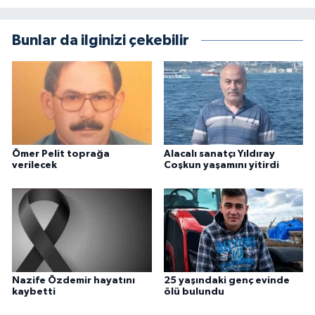
Bunlar da ilginizi çekebilir
Ömer Pelit toprağa
Alacalı sanatçı Yıldıray
verilecek
Coşkun yaşamını yitirdi
Nazife Özdemir hayatını
25 yaşındaki genç evinde
kaybetti
ölü bulundu