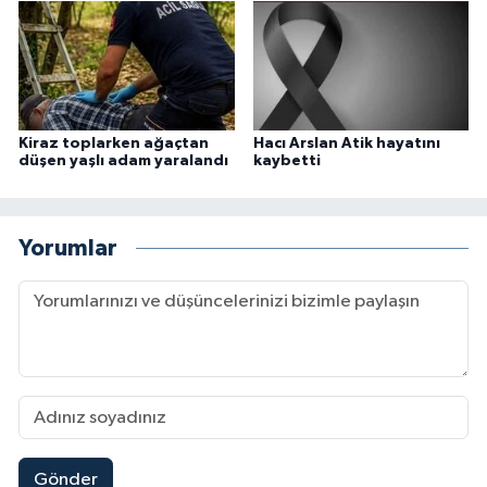
Kiraz toplarken ağaçtan
Hacı Arslan Atik hayatını
düşen yaşlı adam yaralandı
kaybetti
Yorumlar
Gönder