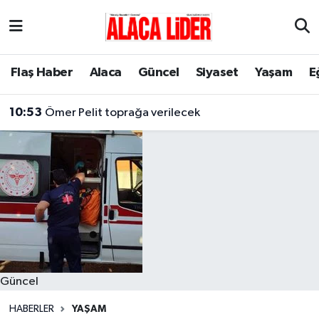
Çorum Nöbetçi Eczaneler
Flaş Haber
Alaca
Güncel
Siyaset
Yaşam
E
Çorum Hava Durumu
10:53
Ömer Pelit toprağa verilecek
Çorum Namaz Vakitleri
Çorum Trafik Yoğunluk Haritası
Süper Lig Puan Durumu ve Fikstür
Tüm Manşetler
Son Dakika Haberleri
Güncel
Haber Arşivi
HABERLER
YAŞAM