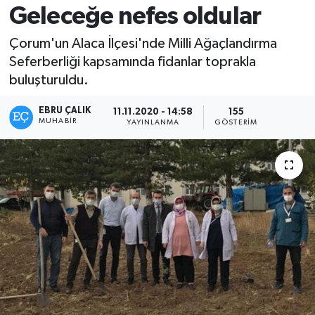
Geleceğe nefes oldular
Çorum'un Alaca İlçesi'nde Milli Ağaçlandırma
Seferberliği kapsamında fidanlar toprakla
buluşturuldu.
EBRU ÇALIK
11.11.2020 - 14:58
155
MUHABIR
YAYINLANMA
GÖSTERIM