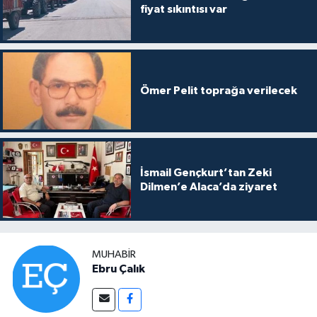
fiyat sıkıntısı var
Ömer Pelit toprağa verilecek
İsmail Gençkurt’tan Zeki
Dilmen’e Alaca’da ziyaret
MUHABIR
Ebru Çalık