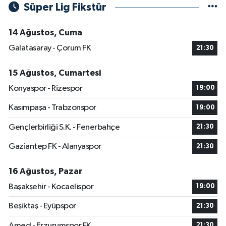
Süper Lig Fikstür
14 Ağustos, Cuma
Galatasaray - Çorum FK
21:30
15 Ağustos, Cumartesi
Konyaspor - Rizespor
19:00
Kasımpaşa - Trabzonspor
19:00
Gençlerbirliği S.K. - Fenerbahçe
21:30
Gaziantep FK - Alanyaspor
21:30
16 Ağustos, Pazar
Başakşehir - Kocaelispor
19:00
Beşiktaş - Eyüpspor
21:30
Amed - Erzurumspor FK
21:30