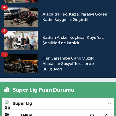
4
Alaca’da Feci Kaza: Yaralıyı Gören
Kadın Baygınlık Geçirdi!
5
Başkan Arslan Koçhisar Köyü Yaz
Şenlikleri’ne katıldı
6
Her Çarşamba Canlı Müzik:
Alacalılar Sosyal Tesislerde
Buluşuyor!
Süper Lig Puan Durumu
Süper Lig
#
Takım
O
P