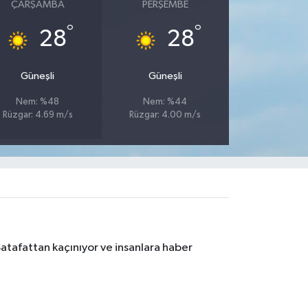
ÇARŞAMBA
PERŞEMBE
°
°
28
28
Güneşli
Güneşli
Nem: %48
Nem: %44
Rüzgar: 4.69 m/s
Rüzgar: 4.00 m/s
Şatafattan kaçınıyor ve insanlara haber