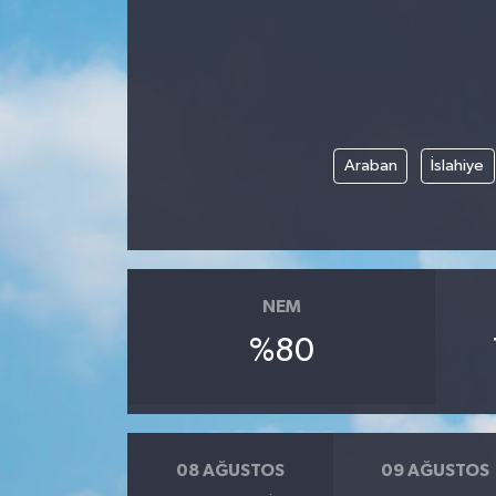
Araban
İslahiye
NEM
%80
08 AĞUSTOS
09 AĞUSTOS