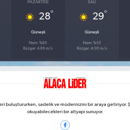
PAZARTESI
SALI
°
°
28
29
Güneşli
Güneşli
Nem: %65
Nem: %55
Rüzgar: 4.69 m/s
Rüzgar: 4.00 m/s
ri buluştururken, sadelik ve modernizmi bir araya getiriyor. 
okuyabilecekleri bir altyapı sunuyor.