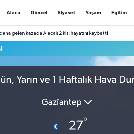
Alaca
Güncel
Siyaset
Yaşam
Eğitim
ana gelen kazada Alacalı 2 kişi hayatını kaybetti
u
n, Yarın ve 1 Haftalık Hava D
Gaziantep
°
27