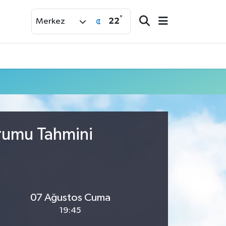
°
22
Merkez
urumu Tahmini
07 Ağustos Cuma
19:45