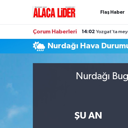
Flaş Haber
Çorum Nöbetçi Eczaneler
Çorum Haberleri
14:02
Yozgat’ta meyd
Çorum Hava Durumu
Nurdağı Hava Durum
Çorum Namaz Vakitleri
Çorum Trafik Yoğunluk Haritası
Nurdağı Bugü
Süper Lig Puan Durumu ve Fikstür
Tüm Manşetler
Son Dakika Haberleri
ŞU AN
Haber Arşivi