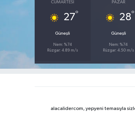
CUMARTESI
PAZAR
°
°
27
28
Güneşli
Güneşli
Nem: %74
Nem: %74
Rüzgar: 4.89 m/s
Rüzgar: 4.50 m/s
alacalidercom, yepyeni temasıyla sizle