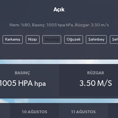
Açık
Nem: %80, Basınç: 1005 hpa hPa, Rüzgar: 3.50 m/s
Karkamış
Nizip
Nurdağı
Oğuzeli
Şahinbey
Şeh
BASINÇ
RÜZGAR
1005 HPA
3.50 M/S
hpa
10 AĞUSTOS
11 AĞUSTOS