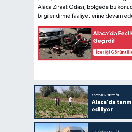
Alaca Ziraat Odası, bölgede bu konud
bilgilendirme faaliyetlerine devam ede
Alaca’da Feci 
Geçirdi!
İçeriği Görüntül
EDITÖRÜN SEÇTIĞI
Alaca’da tarım 
ediliyor