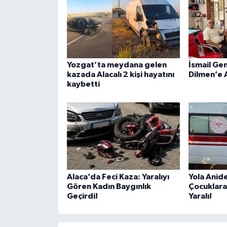
Yozgat’ta meydana gelen
İsmail Ge
kazada Alacalı 2 kişi hayatını
Dilmen’e 
kaybetti
Alaca’da Feci Kaza: Yaralıyı
Yola Anide
Gören Kadın Baygınlık
Çocuklara
Geçirdi!
Yaralı!