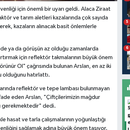
enliği için önemli bir uyarı geldi. Alaca Ziraat
aktör ve tarım aletleri kazalarında çok sayıda
5
erek, kazaların alınacak basit önlemlerle
rinde ya da görüşün az olduğu zamanlarda
6
 artırmak için reflektör takmalarının büyük önem
örünür Ol" çağrısında bulunan Arslan, en az iki
u olduğunu hatırlattı.
larında reflektör ve tepe lambası bulunmayan
ifade eden Arslan, "Çiftçilerimizin mağdur
sı gerekmektedir" dedi.
kle hasat ve tarla çalışmalarının yoğunlaştığı
üvenliğini sağlamak adına büyük önem taşıyor.