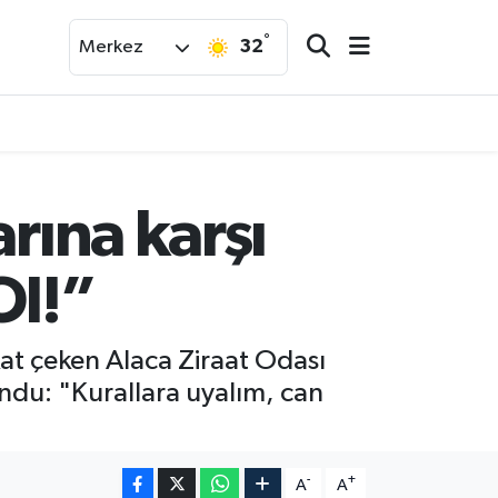
°
32
Merkez
rına karşı
Ol!”
kat çeken Alaca Ziraat Odası
undu: "Kurallara uyalım, can
-
+
A
A