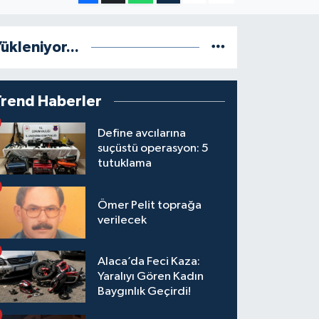
ükleniyor...
Trend Haberler
Define avcılarına
suçüstü operasyon: 5
tutuklama
Ömer Pelit toprağa
verilecek
Alaca’da Feci Kaza:
Yaralıyı Gören Kadın
Baygınlık Geçirdi!