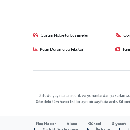
Çorum Nöbetçi Eczaneler
Ço
Puan Durumu ve Fikstür
Tüm
Sitede yayınlanan içerik ve yorumlardan yazarları 
Sitedeki tüm harici linkler ayrı bir sayfada açılır. Si
Flaş Haber
Alaca
Güncel
Siyaset
Gizlilik Sözleşmesi
İletişim
K