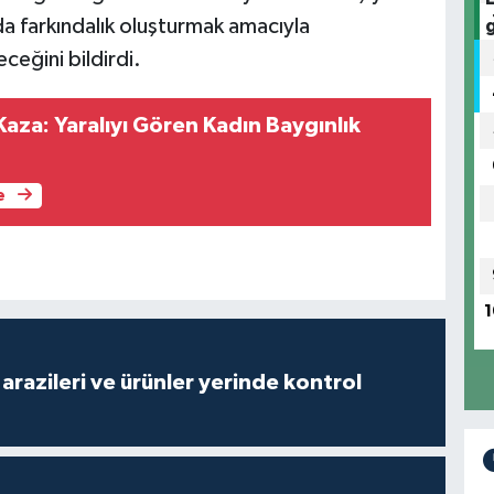
a farkındalık oluşturmak amacıyla
ceğini bildirdi.
Kaza: Yaralıyı Gören Kadın Baygınlık
e
1
arazileri ve ürünler yerinde kontrol