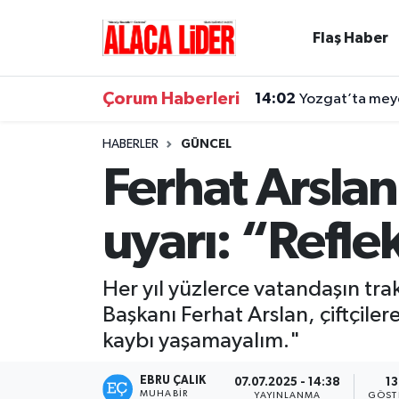
Flaş Haber
Çorum Nöbetçi Eczaneler
Çorum Haberleri
14:02
Yozgat’ta meyd
Çorum Hava Durumu
HABERLER
GÜNCEL
Çorum Namaz Vakitleri
Ferhat Arslan
Çorum Trafik Yoğunluk Haritası
uyarı: “Refle
Süper Lig Puan Durumu ve Fikstür
Her yıl yüzlerce vatandaşın tra
Tüm Manşetler
Başkanı Ferhat Arslan, çiftçile
kaybı yaşamayalım."
Son Dakika Haberleri
EBRU ÇALIK
07.07.2025 - 14:38
13
Haber Arşivi
MUHABIR
YAYINLANMA
GÖST