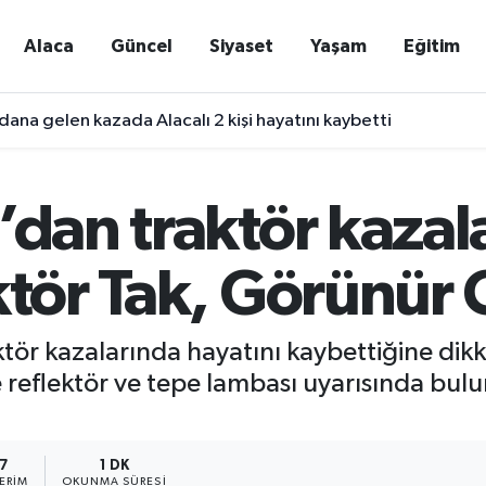
Alaca
Güncel
Siyaset
Yaşam
Eğitim
ana gelen kazada Alacalı 2 kişi hayatını kaybetti
’dan traktör kazala
ktör Tak, Görünür 
ktör kazalarında hayatını kaybettiğine dik
re reflektör ve tepe lambası uyarısında bul
7
1 DK
ERIM
OKUNMA SÜRESI