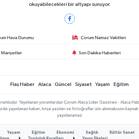
okuyabilecekleri bir altyapı sunuyor.
rum Hava Durumu
Çorum Namaz Vakitleri
 Manşetler
Son Dakika Haberleri
Flaş Haber
Alaca
Güncel
Siyaset
Yaşam
Eğitim
sorumludur. Yayınlanan yorumlardan Çorum Alaca Lider Gazetesi - Alaca H
temizde yayınlanan haber, köşe yazıları ve fotoğraflar izin alınmaksızın kayn
yayınlanamaz
Yaşam
Eğitim
Ekonomi
Sağlık
Kültür Sanat
ünye
Topluluk Kuralları
Yayın İlkeleri