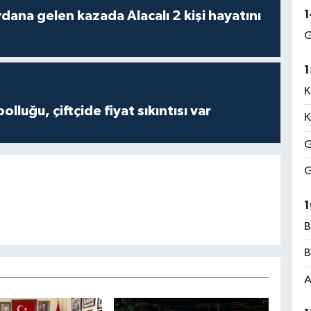
1
 kazada Alacalı 2 kişi hayatını
G
1
K
olluğu, çiftçide fiyat sıkıntısı var
K
G
G
1
B
B
A