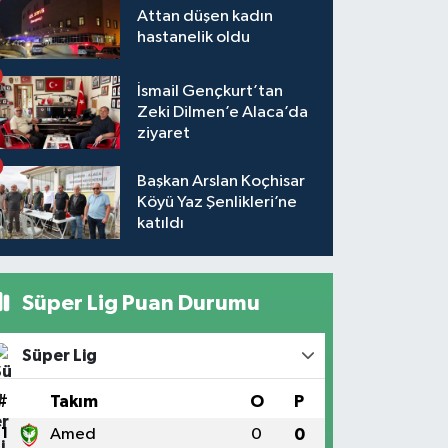
Attan düşen kadın
hastanelik oldu
İsmail Gençkurt’tan
Zeki Dilmen’e Alaca’da
ziyaret
Başkan Arslan Koçhisar
Köyü Yaz Şenlikleri’ne
katıldı
Süper Lig Puan Durumu
Süper Lig
#
Takım
O
P
1
Amed
0
0