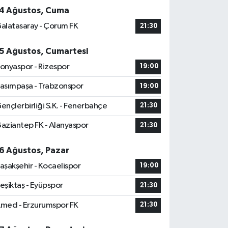
4 Ağustos, Cuma
alatasaray - Çorum FK
21:30
5 Ağustos, Cumartesi
onyaspor - Rizespor
19:00
asımpaşa - Trabzonspor
19:00
ençlerbirliği S.K. - Fenerbahçe
21:30
aziantep FK - Alanyaspor
21:30
6 Ağustos, Pazar
aşakşehir - Kocaelispor
19:00
eşiktaş - Eyüpspor
21:30
med - Erzurumspor FK
21:30