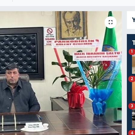
Y
1
2
3
4