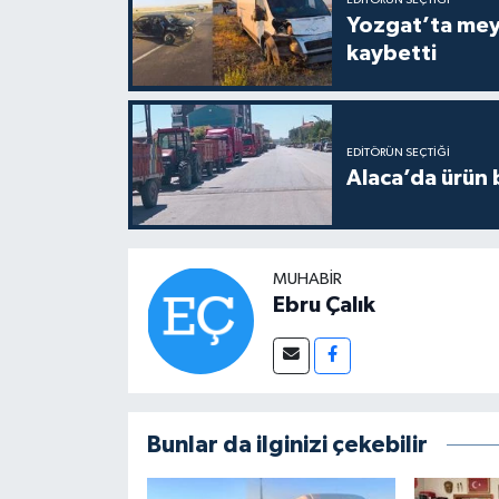
EDITÖRÜN SEÇTIĞI
Yozgat’ta meydana gelen
kaybetti
EDITÖRÜN SEÇTIĞI
Alaca’da ürün b
MUHABIR
Ebru Çalık
Bunlar da ilginizi çekebilir