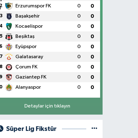
2
Erzurumspor FK
0
0
3
Başakşehir
0
0
4
Kocaelispor
0
0
5
Beşiktaş
0
0
6
Eyüpspor
0
0
7
Galatasaray
0
0
8
Çorum FK
0
0
9
Gaziantep FK
0
0
0
Alanyaspor
0
0
Detaylar için tıklayın
Süper Lig Fikstür