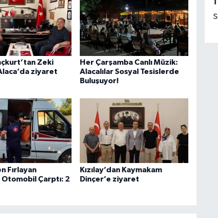
1
S
nçkurt’tan Zeki
Her Çarşamba Canlı Müzik:
Alaca’da ziyaret
Alacalılar Sosyal Tesislerde
Buluşuyor!
n Fırlayan
Kızılay’dan Kaymakam
 Otomobil Çarptı: 2
Dinçer’e ziyaret