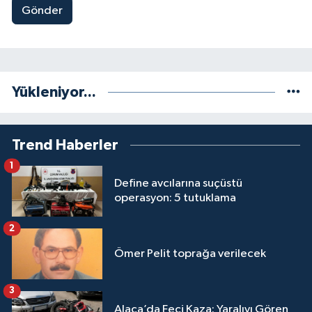
Gönder
Yükleniyor...
Trend Haberler
1
Define avcılarına suçüstü
operasyon: 5 tutuklama
2
Ömer Pelit toprağa verilecek
3
Alaca’da Feci Kaza: Yaralıyı Gören