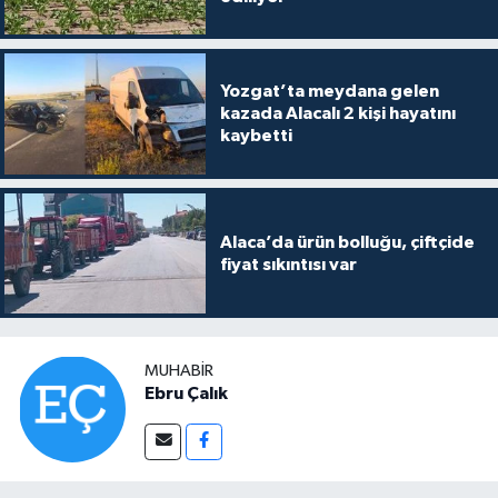
Yozgat’ta meydana gelen
kazada Alacalı 2 kişi hayatını
kaybetti
Alaca’da ürün bolluğu, çiftçide
fiyat sıkıntısı var
MUHABIR
Ebru Çalık