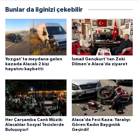
Bunlar da ilginizi çekebilir
Yozgat’ta meydana gelen
İsmail Gençkurt’tan Zeki
kazada Alacalı 2 kişi
Dilmen’e Alaca’da ziyaret
hayatını kaybetti
Her Çarşamba Canlı Müzik:
Alaca’da Feci Kaza: Yaralıyı
Alacalılar Sosyal Tesislerde
Gören Kadın Baygınlık
Buluşuyor!
Geçirdi!