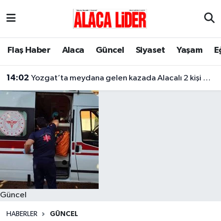
Çorum Nöbetçi Eczaneler
Flaş Haber
Alaca
Güncel
Siyaset
Yaşam
E
Çorum Hava Durumu
14:02
Yozgat’ta meydana gelen kazada Alacalı 2 kişi hayatını kaybetti
Çorum Namaz Vakitleri
Çorum Trafik Yoğunluk Haritası
Süper Lig Puan Durumu ve Fikstür
Tüm Manşetler
Son Dakika Haberleri
Güncel
Haber Arşivi
HABERLER
GÜNCEL