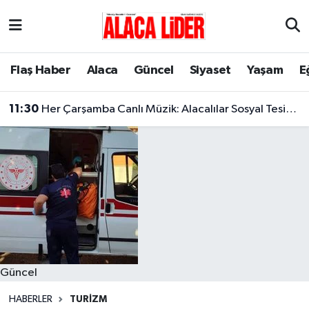
Çorum Nöbetçi Eczaneler
Flaş Haber
Alaca
Güncel
Siyaset
Yaşam
E
Çorum Hava Durumu
11:30
Her Çarşamba Canlı Müzik: Alacalılar Sosyal Tesislerde Buluşuyor!
Çorum Namaz Vakitleri
Çorum Trafik Yoğunluk Haritası
Süper Lig Puan Durumu ve Fikstür
Tüm Manşetler
Son Dakika Haberleri
Güncel
Haber Arşivi
HABERLER
TURIZM