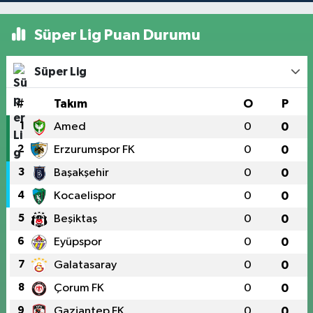
Süper Lig Puan Durumu
Süper Lig
#
Takım
O
P
1
Amed
0
0
2
Erzurumspor FK
0
0
3
Başakşehir
0
0
4
Kocaelispor
0
0
5
Beşiktaş
0
0
6
Eyüpspor
0
0
7
Galatasaray
0
0
8
Çorum FK
0
0
9
Gaziantep FK
0
0