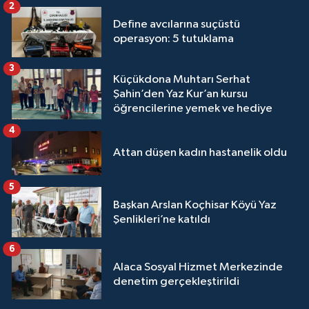
2
Define avcılarına suçüstü
operasyon: 5 tutuklama
3
Küçükdona Muhtarı Serhat
Şahin’den Yaz Kur’an kursu
öğrencilerine yemek ve hediye
4
Attan düşen kadın hastanelik oldu
5
Başkan Arslan Koçhisar Köyü Yaz
Şenlikleri’ne katıldı
6
Alaca Sosyal Hizmet Merkezinde
denetim gerçekleştirildi