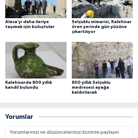
Alaca’yı daha ileriye
Selçuklu mimarisi, Kalehisar
taşımak için buluştular
ören yerinde gün yüzüne
çıkartılıyor
Kalehisarda 800 yıllık
800 yıllık Selçuklu
kandil bulundu
medresesi ayağa
kaldırılacak
Yorumlar