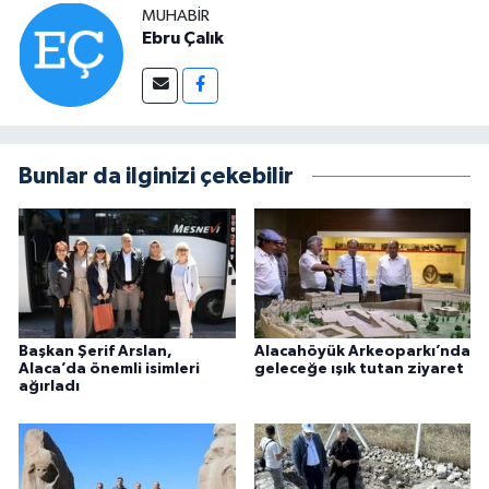
MUHABIR
Ebru Çalık
Bunlar da ilginizi çekebilir
Başkan Şerif Arslan,
Alacahöyük Arkeoparkı’nda
Alaca’da önemli isimleri
geleceğe ışık tutan ziyaret
ağırladı