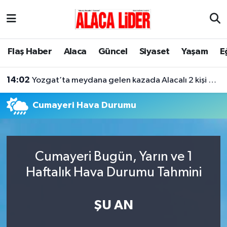
Çorum Nöbetçi Eczaneler
Flaş Haber
Alaca
Güncel
Siyaset
Yaşam
E
Çorum Hava Durumu
14:02
Yozgat’ta meydana gelen kazada Alacalı 2 kişi hayatını kaybetti
Çorum Namaz Vakitleri
Cumayeri Hava Durumu
Çorum Trafik Yoğunluk Haritası
Süper Lig Puan Durumu ve Fikstür
Cumayeri Bugün, Yarın ve 1
Tüm Manşetler
Haftalık Hava Durumu Tahmini
Son Dakika Haberleri
ŞU AN
Haber Arşivi