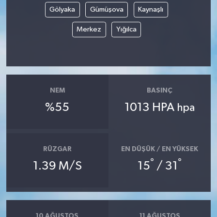
Gölyaka
Gümüşova
Kaynaşlı
Merkez
Yığılca
NEM
BASINÇ
%55
1013 HPA
hpa
RÜZGAR
EN DÜŞÜK / EN YÜKSEK
°
°
1.39 M/S
15
/ 31
10 AĞUSTOS
11 AĞUSTOS