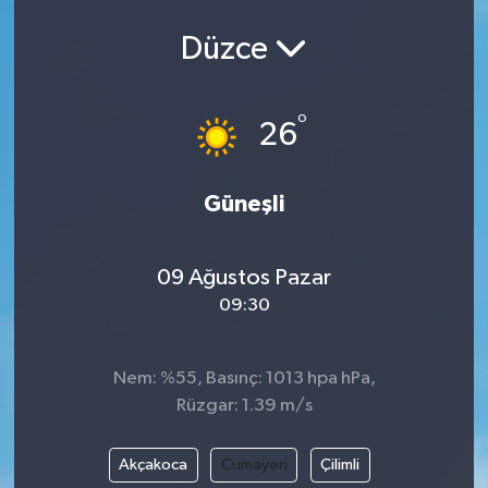
Düzce
°
26
Güneşli
09 Ağustos Pazar
09:30
Nem: %55, Basınç: 1013 hpa hPa,
Rüzgar: 1.39 m/s
Akçakoca
Cumayeri
Çilimli