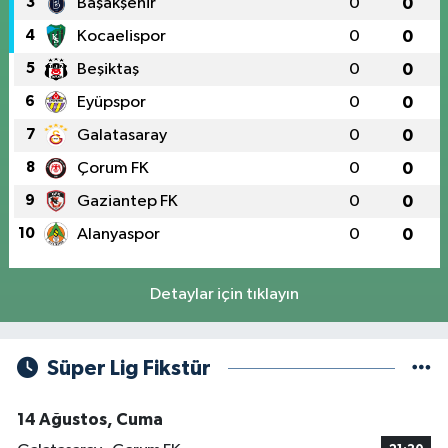
3
Başakşehir
0
0
4
Kocaelispor
0
0
5
Beşiktaş
0
0
6
Eyüpspor
0
0
7
Galatasaray
0
0
8
Çorum FK
0
0
9
Gaziantep FK
0
0
10
Alanyaspor
0
0
Detaylar için tıklayın
Süper Lig Fikstür
14 Ağustos, Cuma