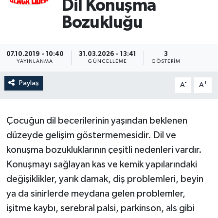
Dil Konuşma
Bozukluğu
07.10.2019 - 10:40
31.03.2026 - 13:41
3
YAYINLANMA
GÜNCELLEME
GÖSTERIM
Paylaş
-
+
A
A
Çocuğun dil becerilerinin yaşından beklenen
düzeyde gelişim göstermemesidir. Dil ve
konuşma bozukluklarının çeşitli nedenleri vardır.
Konuşmayı sağlayan kas ve kemik yapılarındaki
değişiklikler, yarık damak, diş problemleri, beyin
ya da sinirlerde meydana gelen problemler,
işitme kaybı, serebral palsi, parkinson, als gibi