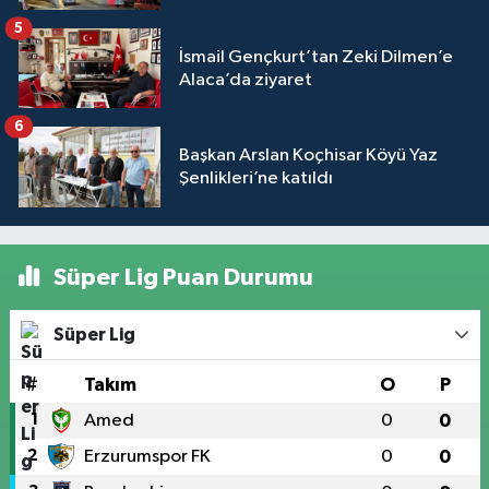
5
İsmail Gençkurt’tan Zeki Dilmen’e
Alaca’da ziyaret
6
Başkan Arslan Koçhisar Köyü Yaz
Şenlikleri’ne katıldı
Süper Lig Puan Durumu
Süper Lig
#
Takım
O
P
1
Amed
0
0
2
Erzurumspor FK
0
0