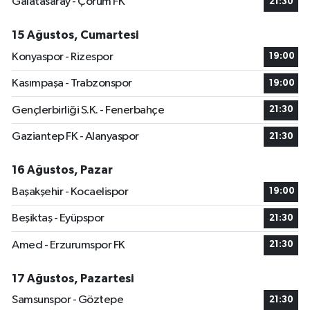
Galatasaray - Çorum FK
21:30
15 Ağustos, Cumartesi
Konyaspor - Rizespor
19:00
Kasımpaşa - Trabzonspor
19:00
Gençlerbirliği S.K. - Fenerbahçe
21:30
Gaziantep FK - Alanyaspor
21:30
16 Ağustos, Pazar
Başakşehir - Kocaelispor
19:00
Beşiktaş - Eyüpspor
21:30
Amed - Erzurumspor FK
21:30
17 Ağustos, Pazartesi
Samsunspor - Göztepe
21:30