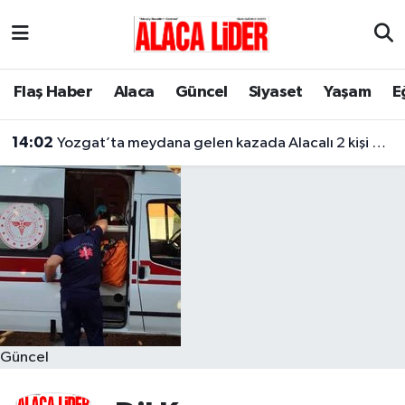
Çorum Nöbetçi Eczaneler
Flaş Haber
Alaca
Güncel
Siyaset
Yaşam
E
Çorum Hava Durumu
14:02
Yozgat’ta meydana gelen kazada Alacalı 2 kişi hayatını kaybetti
Çorum Namaz Vakitleri
Çorum Trafik Yoğunluk Haritası
Süper Lig Puan Durumu ve Fikstür
Tüm Manşetler
Son Dakika Haberleri
Güncel
Haber Arşivi