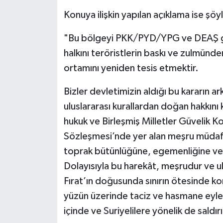
Konuya ilişkin yapılan açıklama ise şöy
"Bu bölgeyi PKK/PYD/YPG ve DEAŞ gib
halkını teröristlerin baskı ve zulmün
ortamını yeniden tesis etmektir.
Bizler devletimizin aldığı bu kararın a
uluslararası kurallardan doğan hakkını k
hukuk ve Birleşmiş Milletler Güvelik K
Sözleşmesi’nde yer alan meşru müdafaa
toprak bütünlüğüne, egemenliğine ve s
Dolayısıyla bu harekât, meşrudur ve ul
Fırat’ın doğusunda sınırın ötesinde kon
yüzün üzerinde taciz ve hasmane eylem
içinde ve Suriyelilere yönelik de saldı