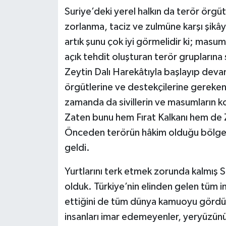
Suriye’deki yerel halkın da terör örgütl
zorlanma, taciz ve zulmüne karşı şikâye
artık şunu çok iyi görmelidir ki; masu
açık tehdit oluşturan terör gruplarına
Zeytin Dalı Harekâtıyla başlayıp deva
örgütlerine ve destekçilerine gereken
zamanda da sivillerin ve masumların k
Zaten bunu hem Fırat Kalkanı hem de Z
Önceden terörün hâkim olduğu bölged
geldi.
Yurtlarını terk etmek zorunda kalmış S
olduk. Türkiye’nin elinden gelen tüm im
ettiğini de tüm dünya kamuoyu gördü. 
insanları imar edemeyenler, yeryüzünü