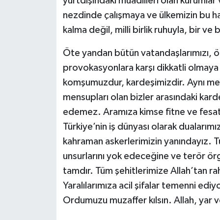
yurtdışındaki muadilleri olan kurumlar v
nezdinde çalışmaya ve ülkemizin bu ha
kalma değil, milli birlik ruhuyla, bir 
Öte yandan bütün vatandaşlarımızı, özel
provokasyonlara karşı dikkatli olmaya
komşumuzdur, kardeşimizdir. Aynı mede
mensupları olan bizler arasındaki kar
edemez. Aramıza kimse fitne ve fesa
Türkiye’nin iş dünyası olarak dualarım
kahraman askerlerimizin yanındayız. Tü
unsurlarını yok edeceğine ve terör ör
tamdır. Tüm şehitlerimize Allah’tan ra
Yaralılarımıza acil şifalar temenni e
Ordumuzu muzaffer kılsın. Allah, yar 