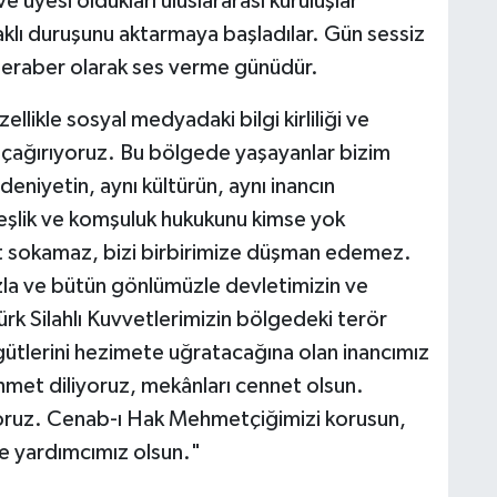
e üyesi oldukları uluslararası kuruluşlar
klı duruşunu aktarmaya başladılar. Gün sessiz
ve beraber olarak ses verme günüdür.
likle sosyal medyadaki bilgi kirliliği ve
 çağırıyoruz. Bu bölgede yaşayanlar bizim
niyetin, aynı kültürün, aynı inancın
deşlik ve komşuluk hukukunu kimse yok
t sokamaz, bizi birbirimize düşman edemez.
ızla ve bütün gönlümüzle devletimizin ve
rk Silahlı Kuvvetlerimizin bölgedeki terör
gütlerini hezimete uğratacağına olan inancımız
hmet diliyoruz, mekânları cennet olsun.
diyoruz. Cenab-ı Hak Mehmetçiğimizi korusun,
ve yardımcımız olsun."