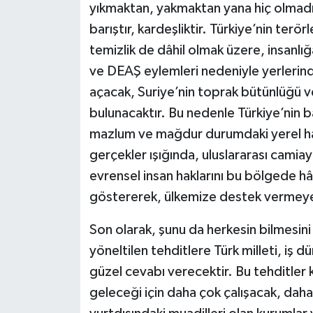
yıkmaktan, yakmaktan yana hiç olmadı
barıştır, kardeşliktir. Türkiye’nin ter
temizlik de dâhil olmak üzere, insanlı
ve DEAŞ eylemleri nedeniyle yerlerinde
açacak, Suriye’nin toprak bütünlüğü ve
bulunacaktır. Bu nedenle Türkiye’nin b
mazlum ve mağdur durumdaki yerel ha
gerçekler ışığında, uluslararası camiay
evrensel insan haklarını bu bölgede hâk
göstererek, ülkemize destek vermey
Son olarak, şunu da herkesin bilmesini
yöneltilen tehditlere Türk milleti, iş d
güzel cevabı verecektir. Bu tehditler k
geleceği için daha çok çalışacak, daha