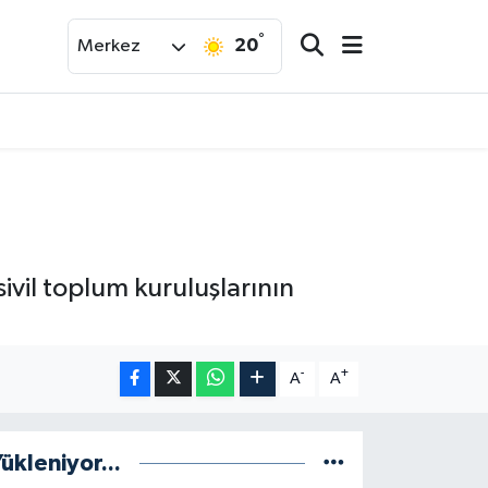
°
20
Merkez
ivil toplum kuruluşlarının
-
+
A
A
ükleniyor...