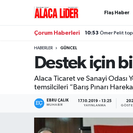
Flaş Haber
Çorum Nöbetçi Eczaneler
Çorum Haberleri
10:53
Ömer Pelit top
Çorum Hava Durumu
HABERLER
GÜNCEL
Çorum Namaz Vakitleri
Destek için bi
Çorum Trafik Yoğunluk Haritası
Alaca Ticaret ve Sanayi Odası Y
Süper Lig Puan Durumu ve Fikstür
temsilcileri “Barış Pınarı Harek
Tüm Manşetler
EBRU ÇALIK
17.10.2019 - 13:25
20
MUHABIR
YAYINLANMA
GÖSTE
Son Dakika Haberleri
Haber Arşivi