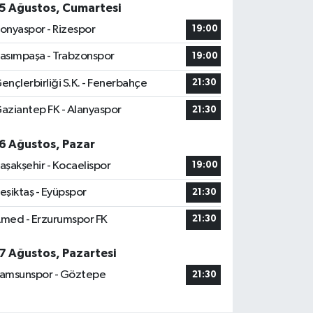
5 Ağustos, Cumartesi
onyaspor - Rizespor
19:00
asımpaşa - Trabzonspor
19:00
ençlerbirliği S.K. - Fenerbahçe
21:30
aziantep FK - Alanyaspor
21:30
6 Ağustos, Pazar
aşakşehir - Kocaelispor
19:00
eşiktaş - Eyüpspor
21:30
med - Erzurumspor FK
21:30
7 Ağustos, Pazartesi
amsunspor - Göztepe
21:30