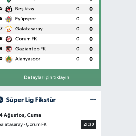
5
Beşiktaş
0
0
6
Eyüpspor
0
0
7
Galatasaray
0
0
8
Çorum FK
0
0
9
Gaziantep FK
0
0
0
Alanyaspor
0
0
Detaylar için tıklayın
Süper Lig Fikstür
4 Ağustos, Cuma
alatasaray - Çorum FK
21:30