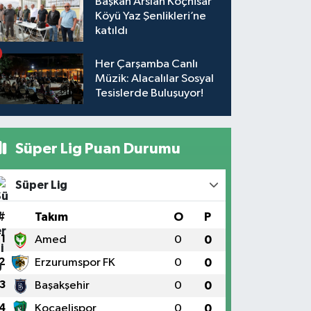
Başkan Arslan Koçhisar
Köyü Yaz Şenlikleri’ne
katıldı
Her Çarşamba Canlı
Müzik: Alacalılar Sosyal
Tesislerde Buluşuyor!
Süper Lig Puan Durumu
Süper Lig
#
Takım
O
P
1
Amed
0
0
2
Erzurumspor FK
0
0
3
Başakşehir
0
0
4
Kocaelispor
0
0