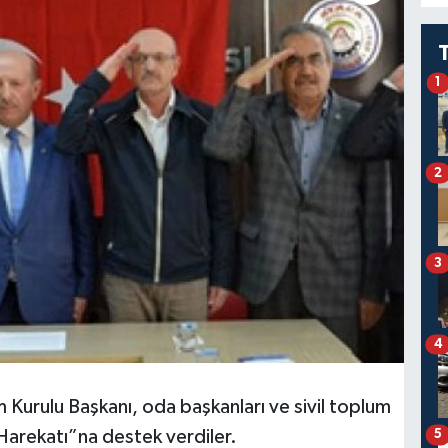
1
2
3
4
 Kurulu Başkanı, oda başkanları ve sivil toplum
ı Harekatı”na destek verdiler.
5