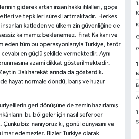
1
erinin giderek artan insan hakkı ihlalleri, göçe
K
tleri ve tepkileri sürekli artmaktadır. Herkes
K
m insanları katleden ve ülkemizin güvenliğine de
 sessiz kalmamız beklenemez. Fırat Kalkanı ve
G
m eden tüm bu operasyonlarıyla Türkiye, terör
G
 cevabı en güçlü şekilde vermektedir. Aynı
orunmasına azami dikkat gösterilmektedir.
1
eytin Dalı harekâtlarında da gösterdik.
B
e hayat normale döndü, barış ve huzur
B
A
uriyelilerin geri dönüşüne de zemin hazırlamış
1
kânlarını bu bölgeler için nasıl seferber
S
Çünkü biz inanıyoruz ki, gönül dünyasını ve
 imar edemezler. Bizler Türkiye olarak