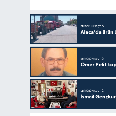
EDITÖRÜN SEÇTIĞI
Alaca’da ürün b
EDITÖRÜN SEÇTIĞI
Ömer Pelit top
EDITÖRÜN SEÇTIĞI
İsmail Gençkur