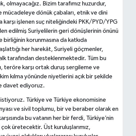
k, olmayacağız. Bizim tarafımız huzurdur,
örle mücadeleye dönük çabaları, etnik ve dini
ğa karşı işlenen suç niteliğindeki PKK/PYD/YPG
n edilmiş Suriyelilerin geri dönüşlerinin önünü
 birliğinin korunmasına da katkıda
aşlattığı her harekât, Suriyeli göçmenler,
lk tarafından desteklenmektedir. Tüm bu
ı, teröre karşı ortak duruş sergileme ve
im kılma yönünde niyetlerini açık bir şekilde
e davet ediyoruz.
 istiyoruz. Türkiye ve Türkiye ekonomisine
ünyası ve sivil toplumu, bir ve beraber olarak en
arşısında bu vatanın her bir ferdi, Türkiye’nin
 çok üretecektir. Üst kuruluşlarımız,