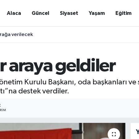
Alaca
Güncel
Siyaset
Yaşam
Eğitim
rağa verilecek
r araya geldiler
önetim Kurulu Başkanı, oda başkanları ve s
atı”na destek verdiler.
2
RIM
Y