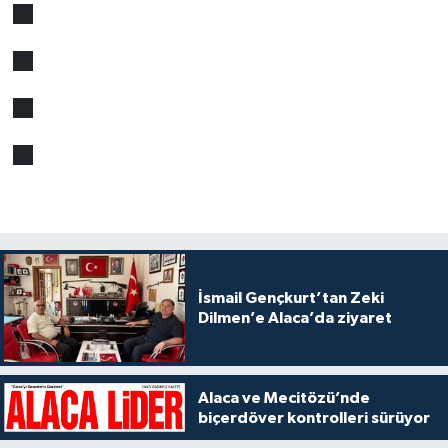
İsmail Gençkurt’tan Zeki
Dilmen’e Alaca’da ziyaret
Alaca ve Mecitözü’nde
biçerdöver kontrolleri sürüyor