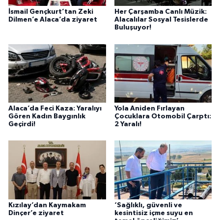
İsmail Gençkurt’tan Zeki
Her Çarşamba Canlı Müzik:
Dilmen’e Alaca’da ziyaret
Alacalılar Sosyal Tesislerde
Buluşuyor!
Alaca’da Feci Kaza: Yaralıyı
Yola Aniden Fırlayan
Gören Kadın Baygınlık
Çocuklara Otomobil Çarptı:
Geçirdi!
2 Yaralı!
Kızılay’dan Kaymakam
‘Sağlıklı, güvenli ve
Dinçer’e ziyaret
kesintisiz içme suyu en