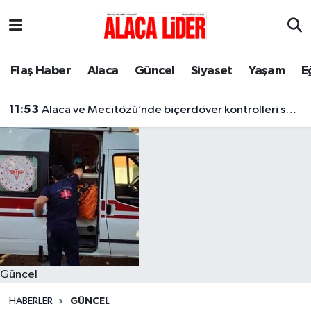
Çorum Nöbetçi Eczaneler
Flaş Haber
Alaca
Güncel
Siyaset
Yaşam
E
Çorum Hava Durumu
11:53
Alaca ve Mecitözü’nde biçerdöver kontrolleri sürüyor
Çorum Namaz Vakitleri
Çorum Trafik Yoğunluk Haritası
Süper Lig Puan Durumu ve Fikstür
Tüm Manşetler
Son Dakika Haberleri
Güncel
Haber Arşivi
HABERLER
GÜNCEL