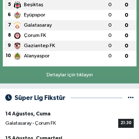
5
Beşiktaş
0
0
6
Eyüpspor
0
0
7
Galatasaray
0
0
8
Çorum FK
0
0
9
Gaziantep FK
0
0
10
Alanyaspor
0
0
Detaylar için tıklayın
Süper Lig Fikstür
14 Ağustos, Cuma
Galatasaray - Çorum FK
21:30
15 Ağustos, Cumartesi