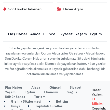
Son Dakika Haberleri
Haber Arşivi
Flaş Haber
Alaca
Güncel
Siyaset
Yaşam
Eğitim
Sitede yayınlanan içerik ve yorumlardan yazarları sorumludur.
Yayınlanan yorumlardan Çorum Alaca Lider Gazetesi - Alaca Haber,
Son Dakika Çorum Haberleri sorumlu tutulamaz. Sitedeki tüm harici
linkler ayrı bir sayfada açılır. Sitemizde yayınlanan haber, köşe yazıları
ve fotoğraflar izin alınmaksızın kaynak gösterilse dahi, herhangi bir
ortamda kullanılamaz ve yayınlanamaz
Flaş Haber
Alaca
Güncel
Siyaset
Haber
Yaşam
Eğitim
Ekonomi
Sağlık
Yazılımı:
Kültür Sanat
Turizm
TE
Gizlilik Sözleşmesi
İletişim
Bilişim
|
Künye
Topluluk Kuralları
Copyright