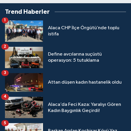
Trend Haberler
1
Alaca CHP İlçe Örgütü’nde toplu
istifa
2
Define avcılarına suçüstü
operasyon: 5 tutuklama
3
Attan düşen kadın hastanelik oldu
4
Alaca’da Feci Kaza: Yaralıyı Gören
Kadın Baygınlık Geçirdi!
5
Başkan Arslan Koçhisar Köyü Yaz