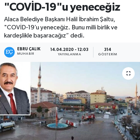
"COVİD-19"u yeneceğiz
Alaca Belediye Başkanı Halil İbrahim Şaltu,
"COVİD-19’u yeneceğiz. Bunu milli birlik ve
kardeşlikle başaracağız” dedi.
EBRU ÇALIK
14.04.2020 - 12:03
314
MUHABIR
YAYINLANMA
GÖSTERIM