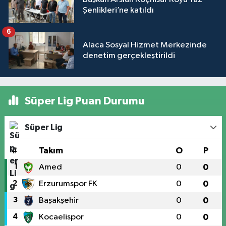
Şenlikleri’ne katıldı
6
Alaca Sosyal Hizmet Merkezinde
denetim gerçekleştirildi
Süper Lig Puan Durumu
Süper Lig
#
Takım
O
P
1
Amed
0
0
2
Erzurumspor FK
0
0
3
Başakşehir
0
0
4
Kocaelispor
0
0