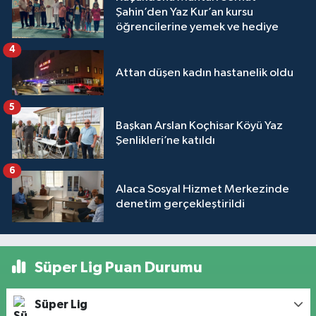
Şahin’den Yaz Kur’an kursu
öğrencilerine yemek ve hediye
4
Attan düşen kadın hastanelik oldu
5
Başkan Arslan Koçhisar Köyü Yaz
Şenlikleri’ne katıldı
6
Alaca Sosyal Hizmet Merkezinde
denetim gerçekleştirildi
Süper Lig Puan Durumu
Süper Lig