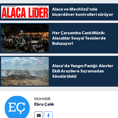
Alaca ve Mecitözü’nde
biçerdöver kontrolleri sürüyor
Her Çarşamba Canlı Müzik:
Alacalılar Sosyal Tesislerde
Buluşuyor!
Alaca’da Yangın Paniği: Alevler
Ekili Arazilere Sıçramadan
Söndürüldü!
MUHABIR
Ebru Çalık