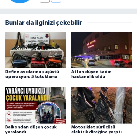
Bunlar da ilginizi çekebilir
Define avcılarına suçüstü
Attan düşen kadın
operasyon: 5 tutuklama
hastanelik oldu
Balkondan düşen çocuk
Motosiklet sürücüsü
yaralandı
elektrik direğine çarptı