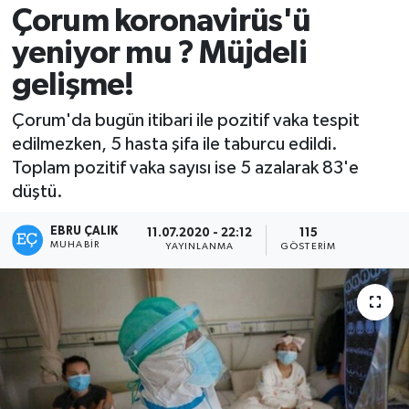
Çorum koronavirüs'ü
yeniyor mu ? Müjdeli
gelişme!
Çorum'da bugün itibari ile pozitif vaka tespit
edilmezken, 5 hasta şifa ile taburcu edildi.
Toplam pozitif vaka sayısı ise 5 azalarak 83'e
düştü.
EBRU ÇALIK
11.07.2020 - 22:12
115
MUHABIR
YAYINLANMA
GÖSTERIM