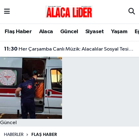
Çorum Nöbetçi Eczaneler
Flaş Haber
Alaca
Güncel
Siyaset
Yaşam
E
Çorum Hava Durumu
11:30
Her Çarşamba Canlı Müzik: Alacalılar Sosyal Tesislerde Buluşuyor!
Çorum Namaz Vakitleri
Çorum Trafik Yoğunluk Haritası
Süper Lig Puan Durumu ve Fikstür
Tüm Manşetler
Son Dakika Haberleri
Güncel
Haber Arşivi
HABERLER
FLAŞ HABER