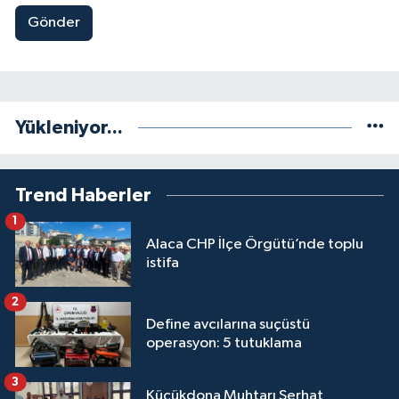
Gönder
Yükleniyor...
Trend Haberler
1
Alaca CHP İlçe Örgütü’nde toplu
istifa
2
Define avcılarına suçüstü
operasyon: 5 tutuklama
3
Küçükdona Muhtarı Serhat