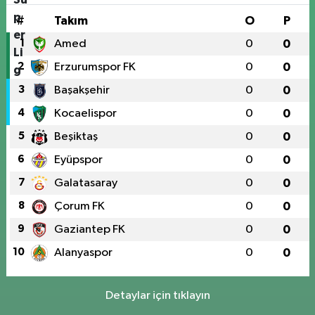
#
Takım
O
P
1
Amed
0
0
2
Erzurumspor FK
0
0
3
Başakşehir
0
0
4
Kocaelispor
0
0
5
Beşiktaş
0
0
6
Eyüpspor
0
0
7
Galatasaray
0
0
8
Çorum FK
0
0
9
Gaziantep FK
0
0
10
Alanyaspor
0
0
Detaylar için tıklayın