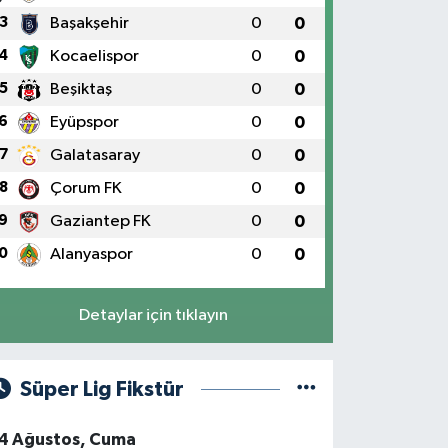
3
Başakşehir
0
0
4
Kocaelispor
0
0
5
Beşiktaş
0
0
6
Eyüpspor
0
0
7
Galatasaray
0
0
8
Çorum FK
0
0
9
Gaziantep FK
0
0
0
Alanyaspor
0
0
Detaylar için tıklayın
Süper Lig Fikstür
4 Ağustos, Cuma