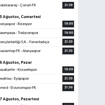
alatasaray - Çorum FK
21:30
5 Ağustos, Cumartesi
onyaspor - Rizespor
19:00
asımpaşa - Trabzonspor
19:00
ençlerbirliği S.K. - Fenerbahçe
21:30
aziantep FK - Alanyaspor
21:30
6 Ağustos, Pazar
aşakşehir - Kocaelispor
19:00
eşiktaş - Eyüpspor
21:30
med - Erzurumspor FK
21:30
7 Ağustos, Pazartesi