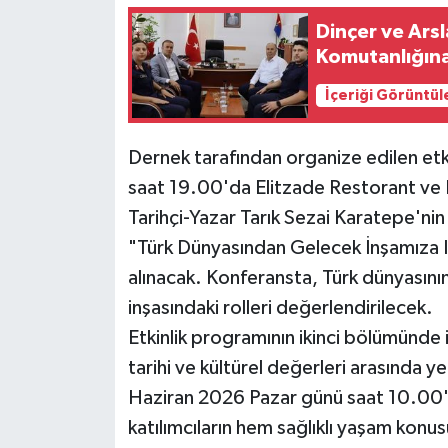
Dinçer ve Arslan’d
Komutanlığına
İçeriği Görüntül
Dernek tarafından organize edilen etk
saat 19.00'da Elitzade Restorant ve 
Tarihçi-Yazar Tarık Sezai Karatepe'nin
"Türk Dünyasından Gelecek İnşamıza I
alınacak. Konferansta, Türk dünyasının
inşasındaki rolleri değerlendirilecek.
Etkinlik programının ikinci bölümünde
tarihi ve kültürel değerleri arasında y
Haziran 2026 Pazar günü saat 10.00
katılımcıların hem sağlıklı yaşam kon