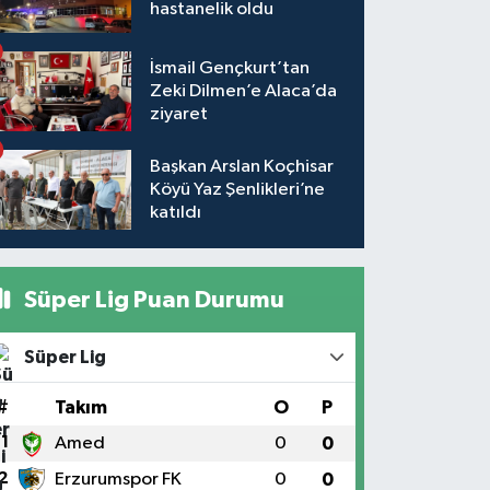
hastanelik oldu
İsmail Gençkurt’tan
Zeki Dilmen’e Alaca’da
ziyaret
Başkan Arslan Koçhisar
Köyü Yaz Şenlikleri’ne
katıldı
Süper Lig Puan Durumu
Süper Lig
#
Takım
O
P
1
Amed
0
0
2
Erzurumspor FK
0
0