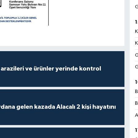
G
1
K
K
G
G
arazileri ve ürünler yerinde kontrol
1
B
B
 kazada Alacalı 2 kişi hayatını
A
1