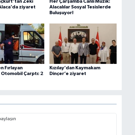
nçkurt’tan Zeki
Her Çarşamba Canlı Müzik:
Alaca’da ziyaret
Alacalılar Sosyal Tesislerde
Buluşuyor!
n Fırlayan
Kızılay’dan Kaymakam
 Otomobil Çarptı: 2
Dinçer’e ziyaret