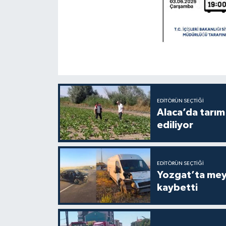
EDITÖRÜN SEÇTIĞI
Alaca’da tarım 
ediliyor
EDITÖRÜN SEÇTIĞI
Yozgat’ta meydana gelen
kaybetti