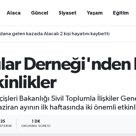
Alaca
Güncel
Siyaset
Yaşam
Eğitim
ana gelen kazada Alacalı 2 kişi hayatını kaybetti
lar Derneği'nden 
inlikler
işleri Bakanlığı Sivil Toplumla İlişkiler G
ran ayının ilk haftasında iki önemli etkin
35
1 DK
STERIM
OKUNMA SÜRESI