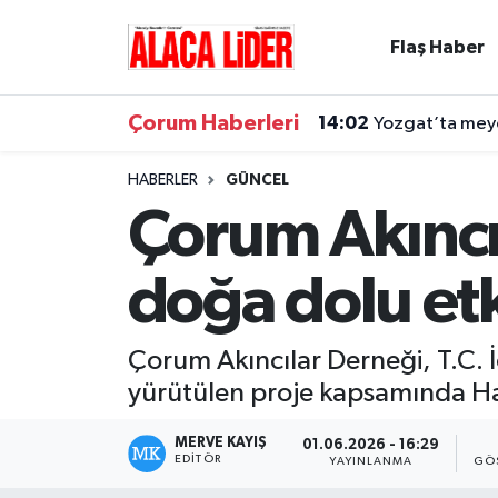
Flaş Haber
Çorum Nöbetçi Eczaneler
Çorum Haberleri
14:02
Yozgat’ta meyd
Çorum Hava Durumu
HABERLER
GÜNCEL
Çorum Namaz Vakitleri
Çorum Akıncı
Çorum Trafik Yoğunluk Haritası
doğa dolu etk
Süper Lig Puan Durumu ve Fikstür
Çorum Akıncılar Derneği, T.C. İç
Tüm Manşetler
yürütülen proje kapsamında Hazi
Son Dakika Haberleri
MERVE KAYIŞ
01.06.2026 - 16:29
EDITÖR
YAYINLANMA
GÖ
Haber Arşivi