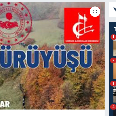
Y
1
2
3
4