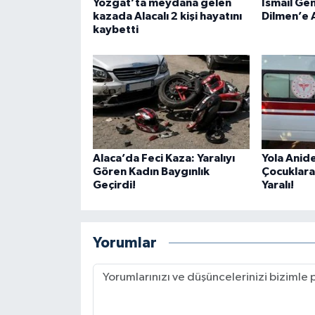
Yozgat’ta meydana gelen
İsmail Ge
kazada Alacalı 2 kişi hayatını
Dilmen’e 
kaybetti
Alaca’da Feci Kaza: Yaralıyı
Yola Anide
Gören Kadın Baygınlık
Çocuklara
Geçirdi!
Yaralı!
Yorumlar