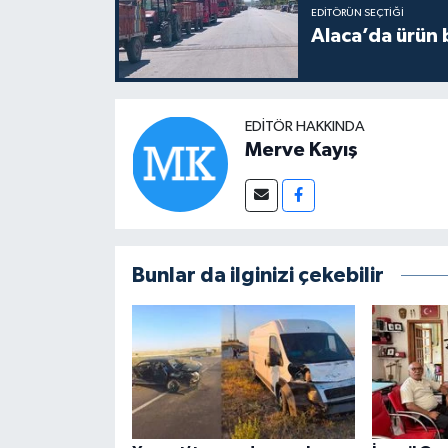
EDITÖRÜN SEÇTIĞI
Alaca’da ürün b
EDITÖR HAKKINDA
Merve Kayış
Bunlar da ilginizi çekebilir