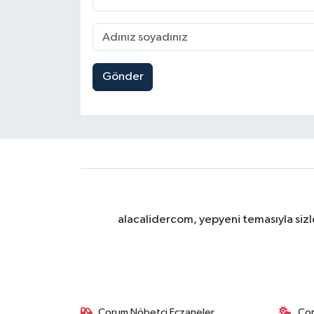
Gönder
alacalidercom, yepyeni temasıyla sizle
Çorum Nöbetçi Eczaneler
Ço