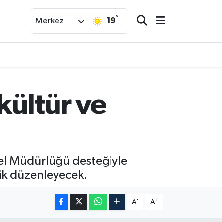
°
19
Merkez
kültür ve
enel Müdürlüğü desteğiyle
lik düzenleyecek.
-
+
A
A