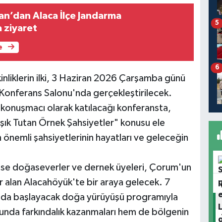
an Alaca İlçe Jandarma
5
 ziyaret
e
6
inliklerin ilki, 3 Haziran 2026 Çarşamba günü
Konferans Salonu'nda gerçekleştirilecek.
 konuşmacı olarak katılacağı konferansta,
şık Tutan Örnek Şahsiyetler" konusu ele
 önemli şahsiyetlerinin hayatları ve geleceğin
 ise doğaseverler ve dernek üyeleri, Çorum'un
er alan Alacahöyük'te bir araya gelecek. 7
'da başlayacak doğa yürüyüşü programıyla
usunda farkındalık kazanmaları hem de bölgenin