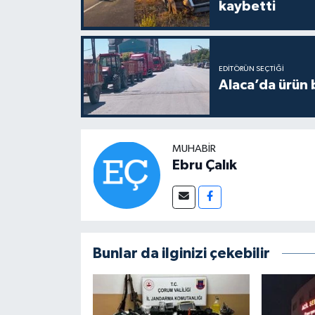
kaybetti
EDITÖRÜN SEÇTIĞI
Alaca’da ürün b
MUHABIR
Ebru Çalık
Bunlar da ilginizi çekebilir