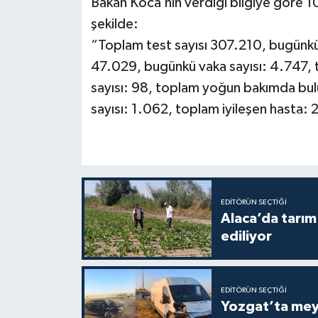
Bakan Koca’nın verdiği bilgiye göre 10
şekilde:
“Toplam test sayısı 307.210, bugünkü 
47.029, bugünkü vaka sayısı: 4.747, 
sayısı: 98, toplam yoğun bakımda bul
sayısı: 1.062, toplam iyileşen hasta: 
EDITÖRÜN SEÇTIĞI
Alaca’da tarım 
ediliyor
EDITÖRÜN SEÇTIĞI
Yozgat’ta meydana gelen