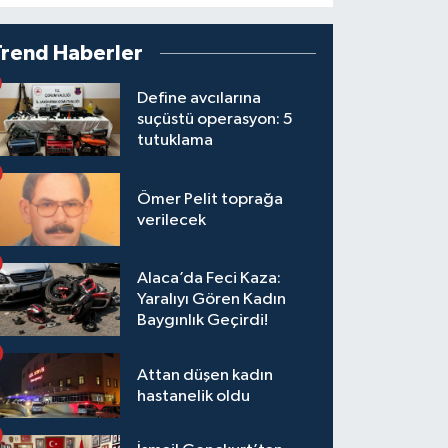
Trend Haberler
Define avcılarına
suçüstü operasyon: 5
tutuklama
Ömer Pelit toprağa
verilecek
Alaca’da Feci Kaza:
Yaralıyı Gören Kadın
Baygınlık Geçirdi!
Attan düşen kadın
hastanelik oldu