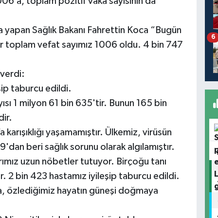
006’a, toplam pozitif vaka sayısının da
ama yapan Sağlık Bakanı Fahrettin Koca “Bugün
6
r toplam vefat sayımız 1006 oldu. 4 bin 747
 verdi:
ip taburcu edildi.
ısı 1 milyon 61 bin 635'tir. Bunun 165 bin
ir.
 karışıklığı yaşamamıştır. Ülkemiz, virüsün
dan beri sağlık sorunu olarak algılamıştır.
rımız uzun nöbetler tutuyor. Birçoğu tanı
. 2 bin 423 hastamız iyileşip taburcu edildi.
da, özlediğimiz hayatın güneşi doğmaya