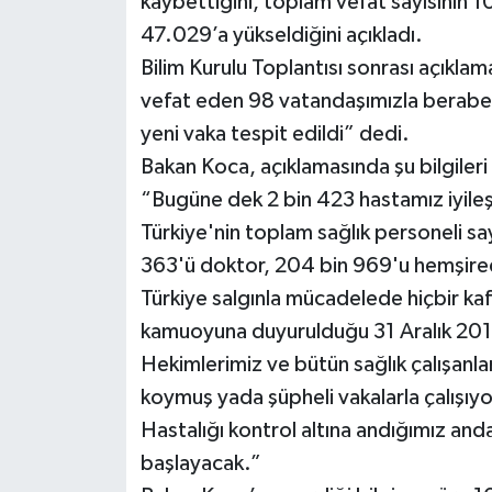
kaybettiğini, toplam vefat sayısının 1
47.029’a yükseldiğini açıkladı.
Bilim Kurulu Toplantısı sonrası açıkl
vefat eden 98 vatandaşımızla berabe
yeni vaka tespit edildi” dedi.
Bakan Koca, açıklamasında şu bilgileri
“Bugüne dek 2 bin 423 hastamız iyileş
Türkiye'nin toplam sağlık personeli say
363'ü doktor, 204 bin 969'u hemşired
Türkiye salgınla mücadelede hiçbir kafa
kamuoyuna duyurulduğu 31 Aralık 2019'
Hekimlerimiz ve bütün sağlık çalışanla
koymuş yada şüpheli vakalarla çalışıyor
Hastalığı kontrol altına andığımız an
başlayacak.”