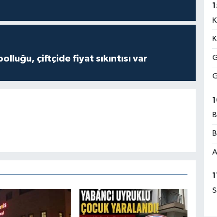
1
K
K
G
olluğu, çiftçide fiyat sıkıntısı var
G
1
B
B
A
1
S