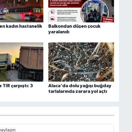
en kadın hastanelik
Balkondan düşen çocuk
yaralandı
 TIR çarpıştı: 3
Alaca'da dolu yağışı buğday
tarlalarında zarara yol açtı