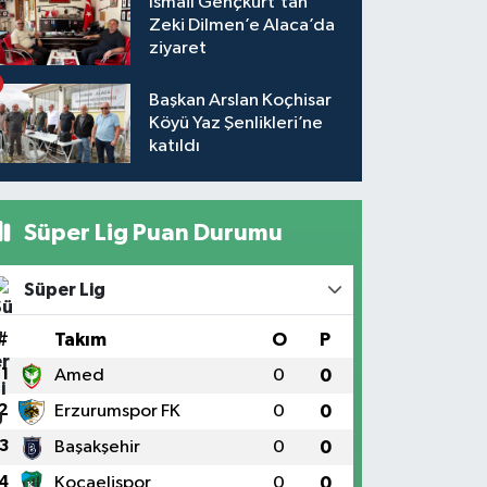
İsmail Gençkurt’tan
Zeki Dilmen’e Alaca’da
ziyaret
Başkan Arslan Koçhisar
Köyü Yaz Şenlikleri’ne
katıldı
Süper Lig Puan Durumu
Süper Lig
#
Takım
O
P
1
Amed
0
0
2
Erzurumspor FK
0
0
3
Başakşehir
0
0
4
Kocaelispor
0
0