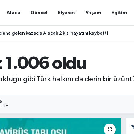
Alaca
Güncel
Siyaset
Yaşam
Eğitim
ana gelen kazada Alacalı 2 kişi hayatını kaybetti
 1.006 oldu
duğu gibi Türk halkını da derin bir üzüntü,
6
ERIM
Y