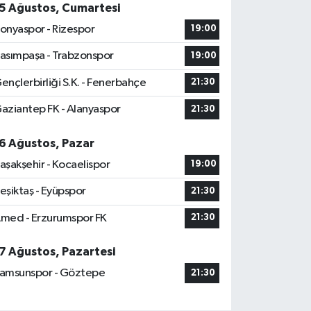
5 Ağustos, Cumartesi
onyaspor - Rizespor
19:00
asımpaşa - Trabzonspor
19:00
ençlerbirliği S.K. - Fenerbahçe
21:30
aziantep FK - Alanyaspor
21:30
6 Ağustos, Pazar
aşakşehir - Kocaelispor
19:00
eşiktaş - Eyüpspor
21:30
med - Erzurumspor FK
21:30
7 Ağustos, Pazartesi
amsunspor - Göztepe
21:30