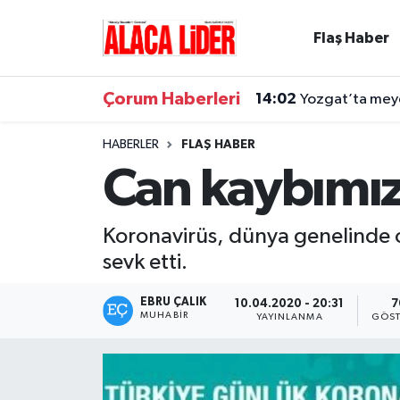
Flaş Haber
Çorum Nöbetçi Eczaneler
Çorum Haberleri
14:02
Yozgat’ta meyd
Çorum Hava Durumu
HABERLER
FLAŞ HABER
Çorum Namaz Vakitleri
Can kaybımız
Çorum Trafik Yoğunluk Haritası
Koronavirüs, dünya genelinde ol
Süper Lig Puan Durumu ve Fikstür
sevk etti.
Tüm Manşetler
EBRU ÇALIK
10.04.2020 - 20:31
7
MUHABIR
YAYINLANMA
GÖST
Son Dakika Haberleri
Haber Arşivi