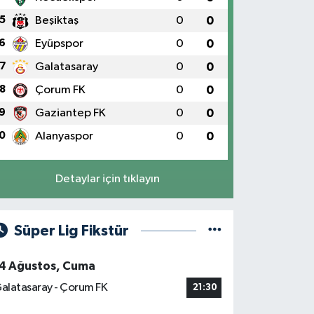
5
Beşiktaş
0
0
6
Eyüpspor
0
0
7
Galatasaray
0
0
8
Çorum FK
0
0
9
Gaziantep FK
0
0
0
Alanyaspor
0
0
Detaylar için tıklayın
Süper Lig Fikstür
4 Ağustos, Cuma
alatasaray - Çorum FK
21:30