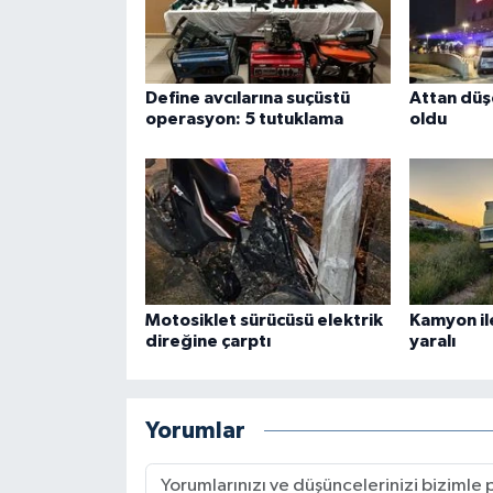
Define avcılarına suçüstü
Attan düş
operasyon: 5 tutuklama
oldu
Motosiklet sürücüsü elektrik
Kamyon ile
direğine çarptı
yaralı
Yorumlar