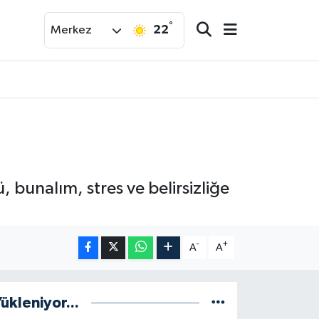
°
22
Merkez
 bunalım, stres ve belirsizliğe
-
+
A
A
ükleniyor...