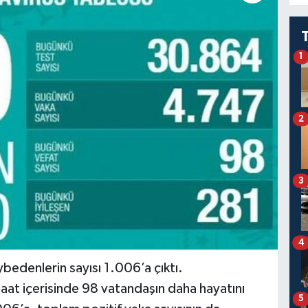
1
2
3
4
bedenlerin sayısı 1.006’a çıktı.
saat içerisinde 98 vatandaşın daha hayatını
5