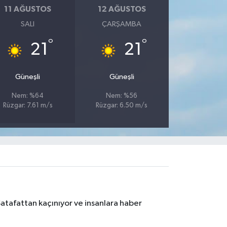
11 AĞUSTOS
12 AĞUSTOS
SALI
ÇARŞAMBA
°
°
21
21
Güneşli
Güneşli
Nem: %64
Nem: %56
Rüzgar: 7.61 m/s
Rüzgar: 6.50 m/s
Şatafattan kaçınıyor ve insanlara haber