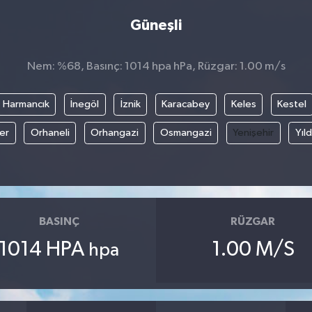
Güneşli
Nem: %68, Basınç: 1014 hpa hPa, Rüzgar: 1.00 m/s
Harmancık
İnegöl
İznik
Karacabey
Keles
Kestel
fer
Orhaneli
Orhangazi
Osmangazi
Yenişehir
Yıld
BASINÇ
RÜZGAR
1014 HPA
1.00 M/S
hpa