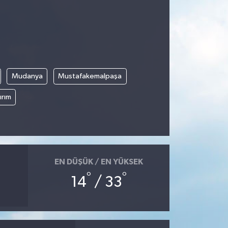
Mudanya
Mustafakemalpaşa
ırım
EN DÜŞÜK / EN YÜKSEK
°
°
14
/ 33