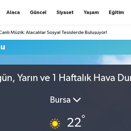
Alaca
Güncel
Siyaset
Yaşam
Eğitim
nlı Müzik: Alacalılar Sosyal Tesislerde Buluşuyor!
mu
gün, Yarın ve 1 Haftalık Hava D
Bursa
°
22