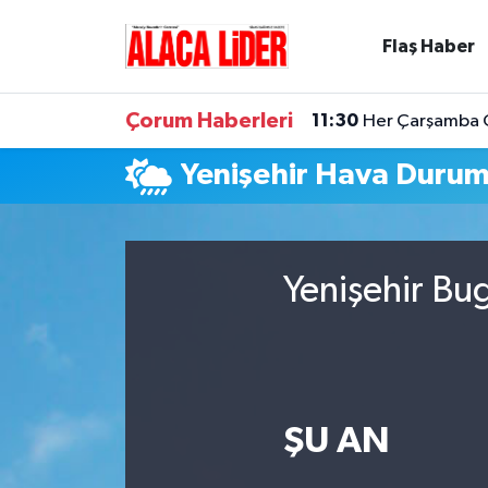
Flaş Haber
Çorum Nöbetçi Eczaneler
Çorum Haberleri
11:30
Her Çarşamba Ca
Çorum Hava Durumu
Yenişehir Hava Duru
Çorum Namaz Vakitleri
Çorum Trafik Yoğunluk Haritası
Yenişehir Bu
Süper Lig Puan Durumu ve Fikstür
Tüm Manşetler
Son Dakika Haberleri
ŞU AN
Haber Arşivi