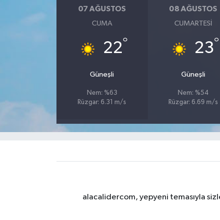
07 AĞUSTOS
08 AĞUSTOS
CUMA
CUMARTESI
°
°
22
23
Güneşli
Güneşli
Nem: %63
Nem: %54
Rüzgar: 6.31 m/s
Rüzgar: 6.69 m/s
alacalidercom, yepyeni temasıyla sizle