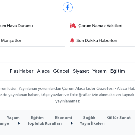
rum Hava Durumu
Çorum Namaz Vakitleri
 Manşetler
Son Dakika Haberleri
Flaş Haber
Alaca
Güncel
Siyaset
Yaşam
Eğitim
sorumludur. Yayınlanan yorumlardan Çorum Alaca Lider Gazetesi - Alaca H
temizde yayınlanan haber, köşe yazıları ve fotoğraflar izin alınmaksızın kayn
yayınlanamaz
Yaşam
Eğitim
Ekonomi
Sağlık
Kültür Sanat
ünye
Topluluk Kuralları
Yayın İlkeleri