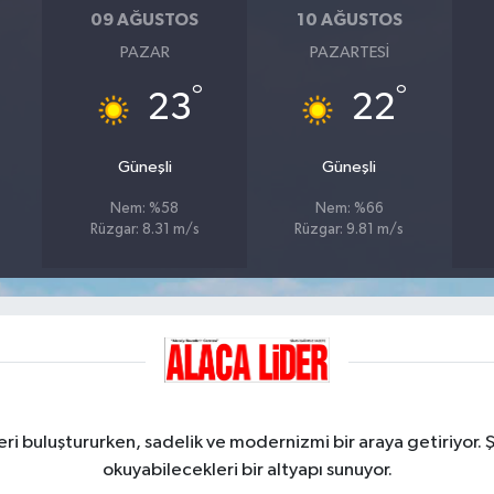
09 AĞUSTOS
10 AĞUSTOS
PAZAR
PAZARTESI
°
°
23
22
Güneşli
Güneşli
Nem: %58
Nem: %66
Rüzgar: 8.31 m/s
Rüzgar: 9.81 m/s
ri buluştururken, sadelik ve modernizmi bir araya getiriyor. 
okuyabilecekleri bir altyapı sunuyor.