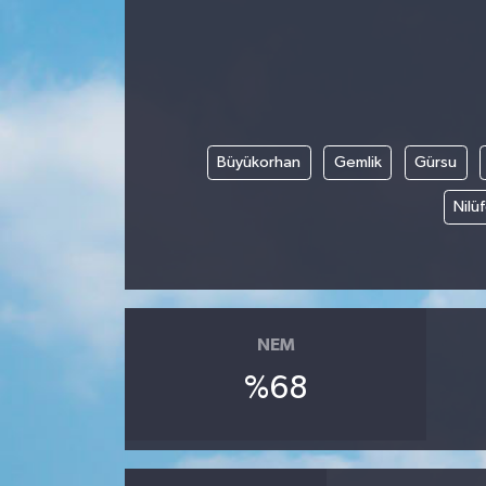
Büyükorhan
Gemlik
Gürsu
Nilü
NEM
%68