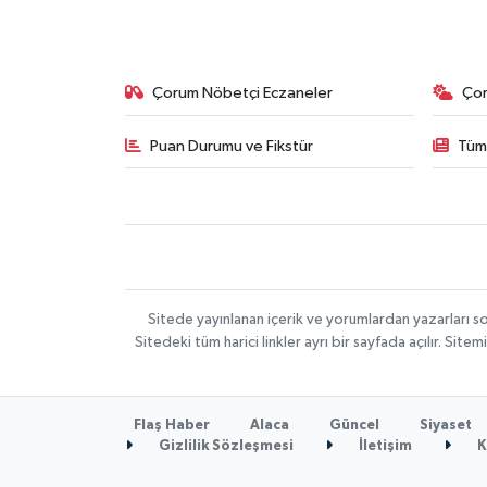
Çorum Nöbetçi Eczaneler
Ço
Puan Durumu ve Fikstür
Tüm
Sitede yayınlanan içerik ve yorumlardan yazarları 
Sitedeki tüm harici linkler ayrı bir sayfada açılır. Si
Flaş Haber
Alaca
Güncel
Siyaset
Gizlilik Sözleşmesi
İletişim
K