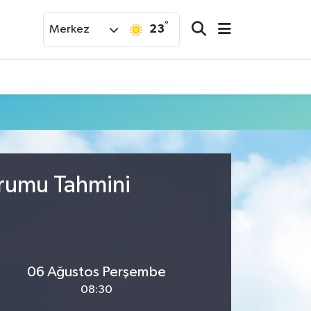
°
23
Merkez
urumu Tahmini
06 Ağustos Perşembe
08:30