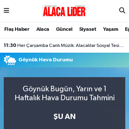
Çorum Nöbetçi Eczaneler
Flaş Haber
Alaca
Güncel
Siyaset
Yaşam
E
Çorum Hava Durumu
11:30
Her Çarşamba Canlı Müzik: Alacalılar Sosyal Tesislerde Buluşuyor!
Çorum Namaz Vakitleri
Göynük Hava Durumu
Çorum Trafik Yoğunluk Haritası
Süper Lig Puan Durumu ve Fikstür
Göynük Bugün, Yarın ve 1
Tüm Manşetler
Haftalık Hava Durumu Tahmini
Son Dakika Haberleri
ŞU AN
Haber Arşivi