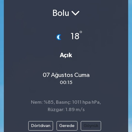
Bolu
°
18
Açık
07 Ağustos Cuma
00:15
Nem: %85, Basınç: 1011 hpa hPa,
Rüzgar: 1.89 m/s
Dörtdivan
Gerede
Göynük