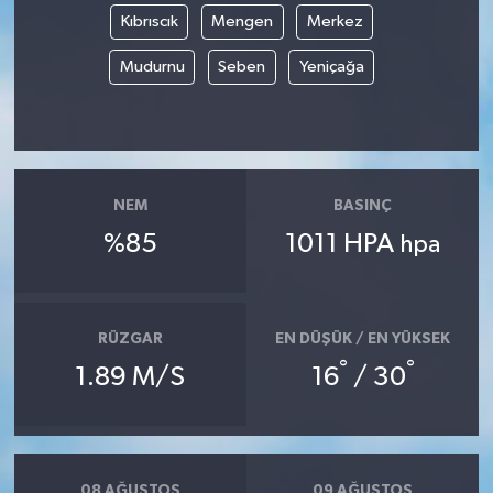
Kıbrıscık
Mengen
Merkez
Mudurnu
Seben
Yeniçağa
NEM
BASINÇ
%85
1011 HPA
hpa
RÜZGAR
EN DÜŞÜK / EN YÜKSEK
°
°
1.89 M/S
16
/ 30
08 AĞUSTOS
09 AĞUSTOS