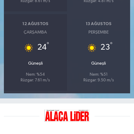
Rüzgar: 8.61 m/s
Rüzgar: 4.81 m/s
12 AĞUSTOS
13 AĞUSTOS
ÇARŞAMBA
PERŞEMBE
°
°
24
23
Güneşli
Güneşli
Nem: %54
Nem: %51
Rüzgar: 7.61 m/s
Rüzgar: 9.50 m/s