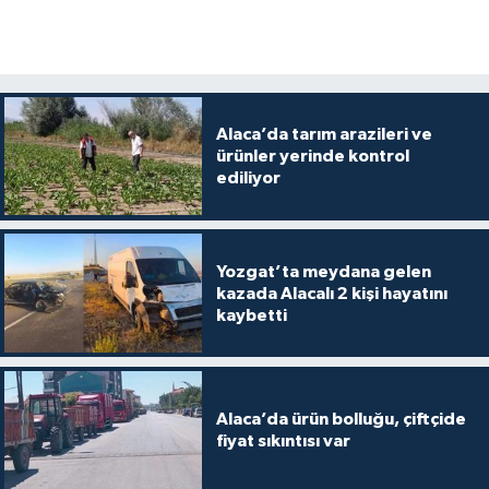
Alaca’da tarım arazileri ve
ürünler yerinde kontrol
ediliyor
Yozgat’ta meydana gelen
kazada Alacalı 2 kişi hayatını
kaybetti
Alaca’da ürün bolluğu, çiftçide
fiyat sıkıntısı var