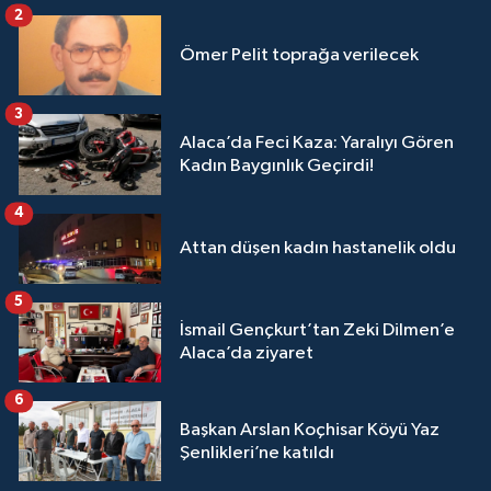
2
Ömer Pelit toprağa verilecek
3
Alaca’da Feci Kaza: Yaralıyı Gören
Kadın Baygınlık Geçirdi!
4
Attan düşen kadın hastanelik oldu
5
İsmail Gençkurt’tan Zeki Dilmen’e
Alaca’da ziyaret
6
Başkan Arslan Koçhisar Köyü Yaz
Şenlikleri’ne katıldı