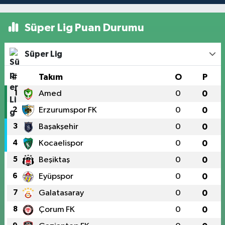
Süper Lig Puan Durumu
Süper Lig
#
Takım
O
P
1
Amed
0
0
2
Erzurumspor FK
0
0
3
Başakşehir
0
0
4
Kocaelispor
0
0
5
Beşiktaş
0
0
6
Eyüpspor
0
0
7
Galatasaray
0
0
8
Çorum FK
0
0