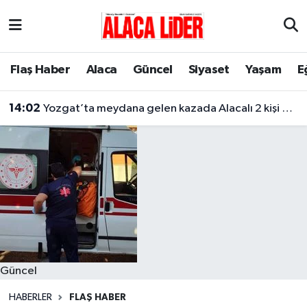
Çorum Nöbetçi Eczaneler
Flaş Haber
Alaca
Güncel
Siyaset
Yaşam
E
Çorum Hava Durumu
14:02
Yozgat’ta meydana gelen kazada Alacalı 2 kişi hayatını kaybetti
Çorum Namaz Vakitleri
Çorum Trafik Yoğunluk Haritası
Süper Lig Puan Durumu ve Fikstür
Tüm Manşetler
Son Dakika Haberleri
Güncel
Haber Arşivi
HABERLER
FLAŞ HABER