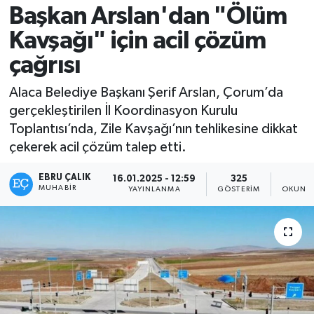
Başkan Arslan'dan "Ölüm
Kavşağı" için acil çözüm
çağrısı
Alaca Belediye Başkanı Şerif Arslan, Çorum’da
gerçekleştirilen İl Koordinasyon Kurulu
Toplantısı’nda, Zile Kavşağı’nın tehlikesine dikkat
çekerek acil çözüm talep etti.
EBRU ÇALIK
16.01.2025 - 12:59
325
1
MUHABIR
YAYINLANMA
GÖSTERIM
OKUNMA