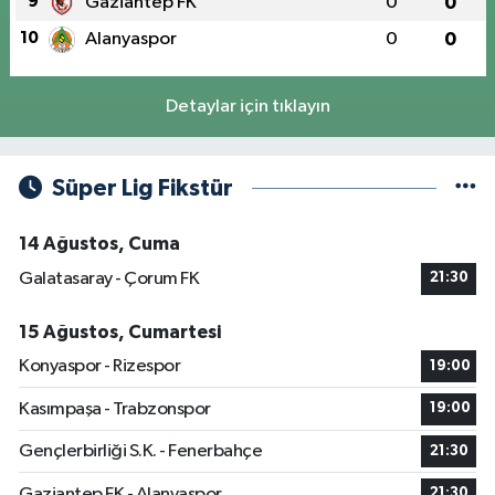
9
Gaziantep FK
0
0
10
Alanyaspor
0
0
Detaylar için tıklayın
Süper Lig Fikstür
14 Ağustos, Cuma
Galatasaray - Çorum FK
21:30
15 Ağustos, Cumartesi
Konyaspor - Rizespor
19:00
Kasımpaşa - Trabzonspor
19:00
Gençlerbirliği S.K. - Fenerbahçe
21:30
Gaziantep FK - Alanyaspor
21:30