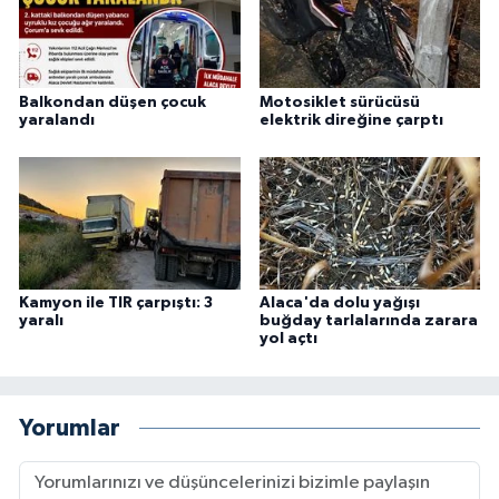
Balkondan düşen çocuk
Motosiklet sürücüsü
yaralandı
elektrik direğine çarptı
Kamyon ile TIR çarpıştı: 3
Alaca'da dolu yağışı
yaralı
buğday tarlalarında zarara
yol açtı
Yorumlar