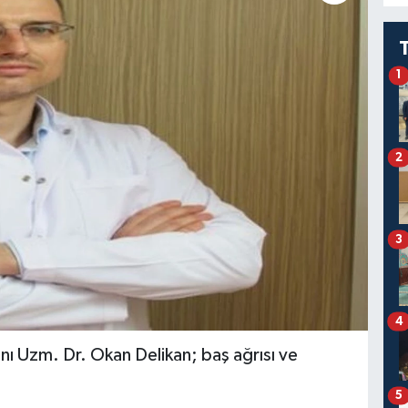
1
2
3
4
 Uzm. Dr. Okan Delikan; baş ağrısı ve
5