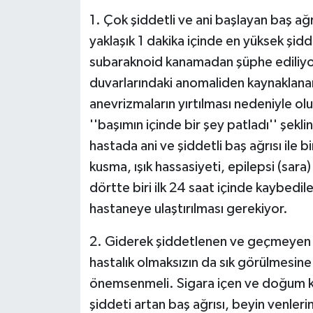
1. Çok şiddetli ve ani başlayan baş ağrı
yaklaşık 1 dakika içinde en yüksek şidd
subaraknoid kanamadan şüphe ediliyo
duvarlarındaki anomaliden kaynaklanan
anevrizmaların yırtılması nedeniyle olu
''başımın içinde bir şey patladı'' şekl
hastada ani ve şiddetli baş ağrısı ile bir
kusma, ışık hassasiyeti, epilepsi (sara
dörtte biri ilk 24 saat içinde kaybedile
hastaneye ulaştırılması gerekiyor.
2. Giderek şiddetlenen ve geçmeyen baş
hastalık olmaksızın da sık görülmesine
önemsenmeli. Sigara içen ve doğum kon
şiddeti artan baş ağrısı, beyin venler