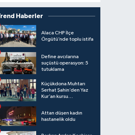
Trend Haberler
Alaca CHP İlçe
Örgütü’nde toplu istifa
Define avcılarına
suçüstü operasyon: 5
tutuklama
Küçükdona Muhtarı
Serhat Şahin’den Yaz
Kur’an kursu
öğrencilerine yemek ve
hediye
Attan düşen kadın
hastanelik oldu