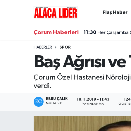
Flaş Haber
Çorum Nöbetçi Eczaneler
Çorum Haberleri
11:30
Her Çarşamba Ca
Çorum Hava Durumu
HABERLER
SPOR
Çorum Namaz Vakitleri
Baş Ağrısı ve
Çorum Trafik Yoğunluk Haritası
Çorum Özel Hastanesi Nöroloji 
Süper Lig Puan Durumu ve Fikstür
verdi.
Tüm Manşetler
EBRU ÇALIK
18.11.2019 - 11:43
124
MUHABIR
YAYINLANMA
GÖSTE
Son Dakika Haberleri
Haber Arşivi