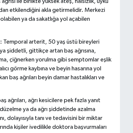
ğrısı ile birlikte yüksek ateş, halsizlik, uyku
an etkilendiğini akla getirmelidir. Merkezi
 olabilen ya da sakatlığa yol açabilen
ı: Temporal arterit, 50 yaş üstü bireyleri
eya şiddetli, gittikçe artan baş ağrısına,
alma, çiğnerken yorulma gibi semptomlar eşlik
alıcı görme kaybına ve beyin hasarına yol
ıkan baş ağrıları beyin damar hastalıkları ve
baş ağrıları, ağrı kesicilere pek fazla yanıt
 düzelme ya da ağrı şiddetinde azalma
, dolayısıyla tanı ve tedavisini bir miktar
rında kişiler ivedilikle doktora başvurmaları