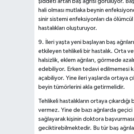
şiddeti artan baş ağrısı görülüyor. Baş a
hali olması mutlaka beynin enfeksiyond
sinir sistemi enfeksiyonları da ölümcül
hastalıkları oluşturuyor.
9. İleri yaşta yeni başlayan baş ağrılar
etkileyen tehlikeli bir hastalık. Orta v
halsizlik, eklem ağrıları, görmede az
edebiliyor. Erken tedavi edilmemesi k
açabiliyor. Yine ileri yaşlarda ortaya ç
beyin tümörlerini akla getirmelidir.
Tehlikeli hastalıkların ortaya çıkardığı 
vermez. Yine de bazı ağrılarda geçici
sağlayarak kişinin doktora başvurmasını
geciktirebilmektedir. Bu tür baş ağrıla