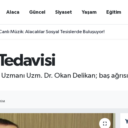
Alaca
Güncel
Siyaset
Yaşam
Eğitim
nlı Müzik: Alacalılar Sosyal Tesislerde Buluşuyor!
 Tedavisi
Uzmanı Uzm. Dr. Okan Delikan; baş ağrısı v
RIM
Y