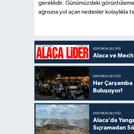
gereklidir. Günümüzdeki görüntüleme 
ağrısına yol açan nedenler kolaylıkla t
EDITÖRÜN SEÇTIĞI
Alaca ve Mecit
EDITÖRÜN SEÇTIĞI
Her Çarşamba C
Buluşuyor!
EDITÖRÜN SEÇTIĞI
Alaca’da Yangın
Sıçramadan Sö