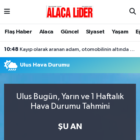
Çorum Nöbetçi Eczaneler
Flaş Haber
Alaca
Güncel
Siyaset
Yaşam
E
Çorum Hava Durumu
10:48
Kayıp olarak aranan adam, otomobilinin altında ölü bulundu
Çorum Namaz Vakitleri
Ulus Hava Durumu
Çorum Trafik Yoğunluk Haritası
Süper Lig Puan Durumu ve Fikstür
Ulus Bugün, Yarın ve 1 Haftalık
Tüm Manşetler
Hava Durumu Tahmini
Son Dakika Haberleri
ŞU AN
Haber Arşivi