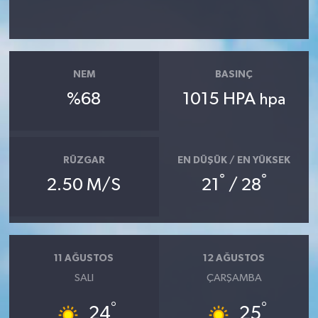
NEM
BASINÇ
%68
1015 HPA
hpa
RÜZGAR
EN DÜŞÜK / EN YÜKSEK
°
°
2.50 M/S
21
/ 28
11 AĞUSTOS
12 AĞUSTOS
SALI
ÇARŞAMBA
°
°
24
25