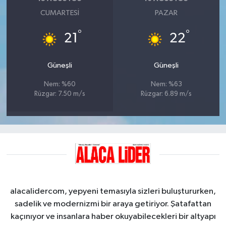
CUMARTESI
PAZAR
°
°
21
22
Güneşli
Güneşli
Nem: %60
Nem: %63
Rüzgar: 7.50 m/s
Rüzgar: 6.89 m/s
alacalidercom, yepyeni temasıyla sizleri buluştururken,
sadelik ve modernizmi bir araya getiriyor. Şatafattan
kaçınıyor ve insanlara haber okuyabilecekleri bir altyapı