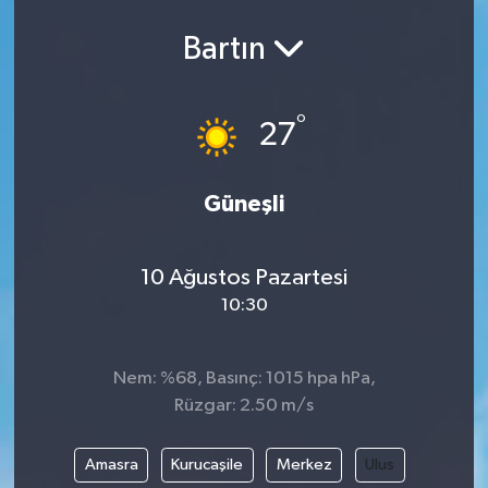
Bartın
°
27
Güneşli
10 Ağustos Pazartesi
10:30
Nem: %68, Basınç: 1015 hpa hPa,
Rüzgar: 2.50 m/s
Amasra
Kurucaşile
Merkez
Ulus