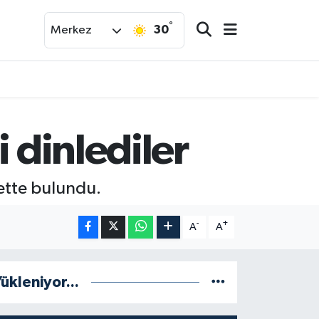
°
30
Merkez
 dinlediler
ette bulundu.
-
+
A
A
ükleniyor...