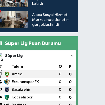
katıldı
Alaca Sosyal Hizmet
Merkezinde denetim
gerçekleştirildi
Süper Lig Puan Durumu
Süper Lig
#
Takım
O
P
1
Amed
0
0
2
Erzurumspor FK
0
0
3
Başakşehir
0
0
4
Kocaelispor
0
0
5