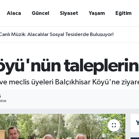
Alaca
Güncel
Siyaset
Yaşam
Eğitim
nlı Müzik: Alacalılar Sosyal Tesislerde Buluşuyor!
öyü'nün taleplerini
 meclis üyeleri Balçıkhisar Köyü'ne ziyar
5
RIM
Y