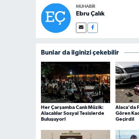
MUHABIR
Ebru Çalık
Bunlar da ilginizi çekebilir
Her Çarşamba Canlı Müzik:
Alaca’da F
Alacalılar Sosyal Tesislerde
Gören Kad
Buluşuyor!
Geçirdi!