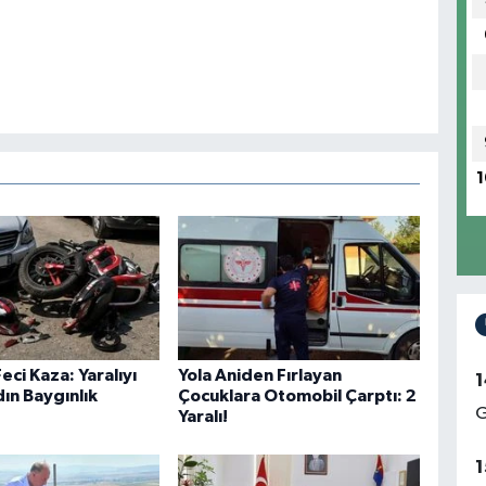
1
eci Kaza: Yaralıyı
Yola Aniden Fırlayan
1
ın Baygınlık
Çocuklara Otomobil Çarptı: 2
G
Yaralı!
1