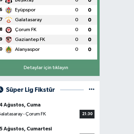
Beşiktaş
0
0
6
Eyüpspor
0
0
7
Galatasaray
0
0
8
Çorum FK
0
0
9
Gaziantep FK
0
0
0
Alanyaspor
0
0
Detaylar için tıklayın
Süper Lig Fikstür
4 Ağustos, Cuma
alatasaray - Çorum FK
21:30
5 Ağustos, Cumartesi