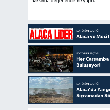
hakkında değerlendirme yaptı.
EDITÖRÜN SEÇTIĞI
Alaca ve Mecit
EDITÖRÜN SEÇTIĞI
Her Çarşamba C
Buluşuyor!
EDITÖRÜN SEÇTIĞI
Alaca’da Yangın
Sıçramadan Sö