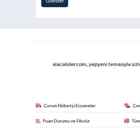
Gönder
alacalidercom, yepyeni temasıyla sizle
Çorum Nöbetçi Eczaneler
Ço
Puan Durumu ve Fikstür
Tüm