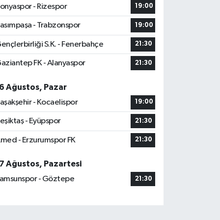
onyaspor - Rizespor
19:00
asımpaşa - Trabzonspor
19:00
ençlerbirliği S.K. - Fenerbahçe
21:30
aziantep FK - Alanyaspor
21:30
6 Ağustos, Pazar
aşakşehir - Kocaelispor
19:00
eşiktaş - Eyüpspor
21:30
med - Erzurumspor FK
21:30
7 Ağustos, Pazartesi
amsunspor - Göztepe
21:30