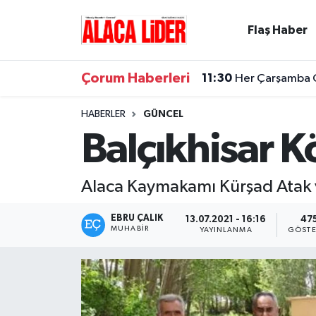
Flaş Haber
Çorum Nöbetçi Eczaneler
Çorum Haberleri
11:30
Her Çarşamba Ca
Çorum Hava Durumu
HABERLER
GÜNCEL
Çorum Namaz Vakitleri
Balçıkhisar K
Çorum Trafik Yoğunluk Haritası
Alaca Kaymakamı Kürşad Atak ve
Süper Lig Puan Durumu ve Fikstür
EBRU ÇALIK
13.07.2021 - 16:16
47
MUHABIR
YAYINLANMA
GÖSTE
Tüm Manşetler
Son Dakika Haberleri
Haber Arşivi