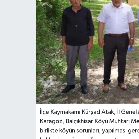
İlçe Kaymakamı Kürşad Atak, İl Genel
Karagöz, Balçıkhisar Köyü Muhtarı Me
birlikte köyün sorunları, yapılması gere