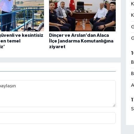
K
K
G
güvenli ve kesintisiz
Dinçer ve Arslan’dan Alaca
G
 en temel
İlçe Jandarma Komutanlığına
iz’
ziyaret
1
B
B
A
1
S