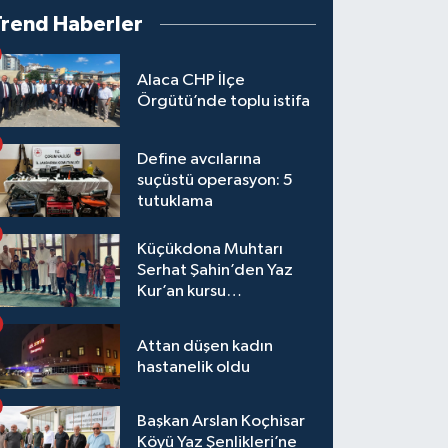
Trend Haberler
Alaca CHP İlçe
Örgütü’nde toplu istifa
Define avcılarına
suçüstü operasyon: 5
tutuklama
Küçükdona Muhtarı
Serhat Şahin’den Yaz
Kur’an kursu
öğrencilerine yemek ve
hediye
Attan düşen kadın
hastanelik oldu
Başkan Arslan Koçhisar
Köyü Yaz Şenlikleri’ne