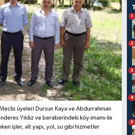
1
2
3
4
 Meclis üyeleri Dursun Kaya ve Abdurrahman
nderes Yıldız ve beraberindeki köy imamı ile
5
ken işler, alt yapı, yol, su gibi hizmetler