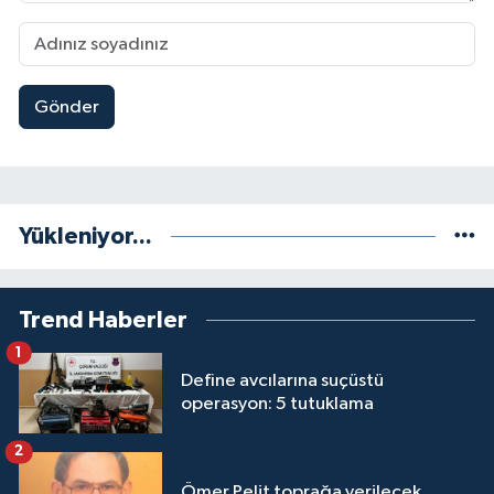
Gönder
Yükleniyor...
Trend Haberler
1
Define avcılarına suçüstü
operasyon: 5 tutuklama
2
Ömer Pelit toprağa verilecek