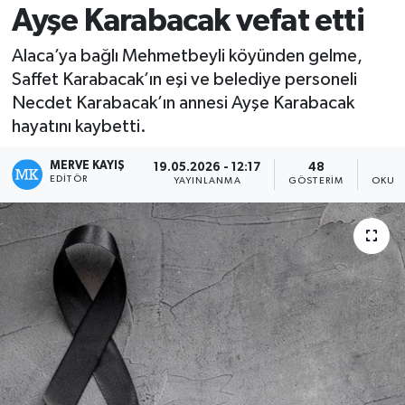
Ayşe Karabacak vefat etti
Alaca’ya bağlı Mehmetbeyli köyünden gelme,
Saffet Karabacak’ın eşi ve belediye personeli
Necdet Karabacak’ın annesi Ayşe Karabacak
hayatını kaybetti.
MERVE KAYIŞ
19.05.2026 - 12:17
48
EDITÖR
YAYINLANMA
GÖSTERIM
OKUNM