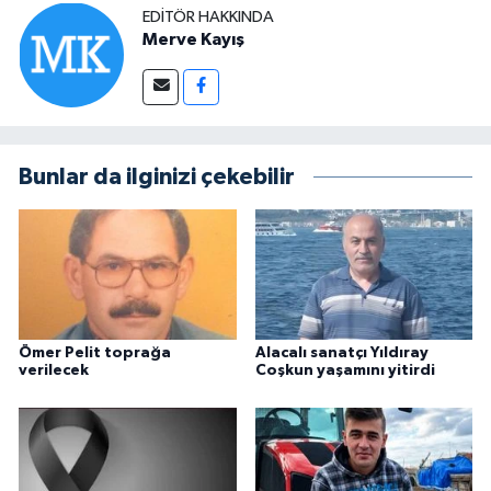
EDITÖR HAKKINDA
Merve Kayış
Bunlar da ilginizi çekebilir
Ömer Pelit toprağa
Alacalı sanatçı Yıldıray
verilecek
Coşkun yaşamını yitirdi