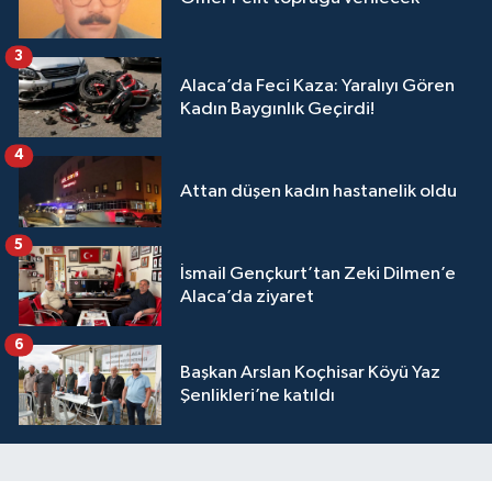
3
Alaca’da Feci Kaza: Yaralıyı Gören
Kadın Baygınlık Geçirdi!
4
Attan düşen kadın hastanelik oldu
5
İsmail Gençkurt’tan Zeki Dilmen’e
Alaca’da ziyaret
6
Başkan Arslan Koçhisar Köyü Yaz
Şenlikleri’ne katıldı