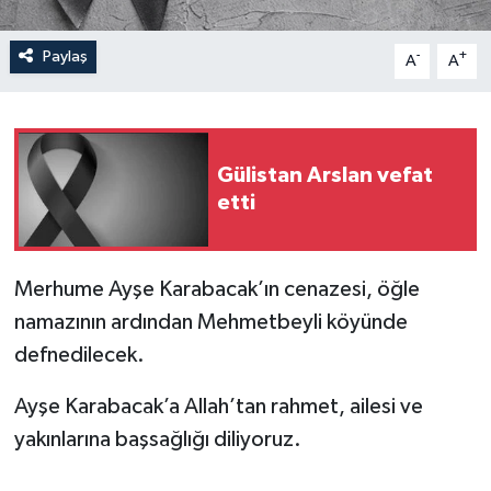
Paylaş
-
+
A
A
Gülistan Arslan vefat
etti
Merhume Ayşe Karabacak’ın cenazesi, öğle
namazının ardından Mehmetbeyli köyünde
defnedilecek.
Ayşe Karabacak’a Allah’tan rahmet, ailesi ve
yakınlarına başsağlığı diliyoruz.