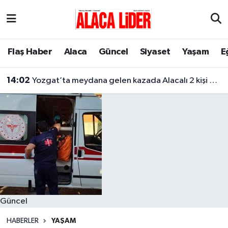
Çorum Nöbetçi Eczaneler
Flaş Haber
Alaca
Güncel
Siyaset
Yaşam
E
Çorum Hava Durumu
14:02
Yozgat’ta meydana gelen kazada Alacalı 2 kişi hayatını kaybetti
Çorum Namaz Vakitleri
Çorum Trafik Yoğunluk Haritası
Süper Lig Puan Durumu ve Fikstür
Tüm Manşetler
Son Dakika Haberleri
Güncel
Haber Arşivi
HABERLER
YAŞAM