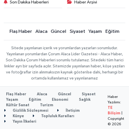
Son Dakika Haberleri
Haber Arşivi
Flaş Haber
Alaca
Güncel
Siyaset
Yaşam
Eğitim
Sitede yayınlanan içerik ve yorumlardan yazarları sorumludur.
Yayınlanan yorumlardan Çorum Alaca Lider Gazetesi - Alaca Haber,
Son Dakika Çorum Haberleri sorumlu tutulamaz. Sitedeki tüm harici
linkler ayrı bir sayfada açılır. Sitemizde yayınlanan haber, köşe yazıları
ve fotoğraflar izin alınmaksızın kaynak gösterilse dahi, herhangi bir
ortamda kullanılamaz ve yayınlanamaz
Flaş Haber
Alaca
Güncel
Siyaset
Haber
Yaşam
Eğitim
Ekonomi
Sağlık
Yazılımı:
Kültür Sanat
Turizm
TE
Gizlilik Sözleşmesi
İletişim
Bilişim
|
Künye
Topluluk Kuralları
Copyright
Yayın İlkeleri
© 2026