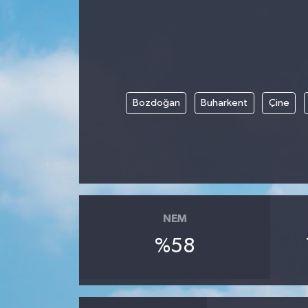
Bozdoğan
Buharkent
Çine
NEM
%58