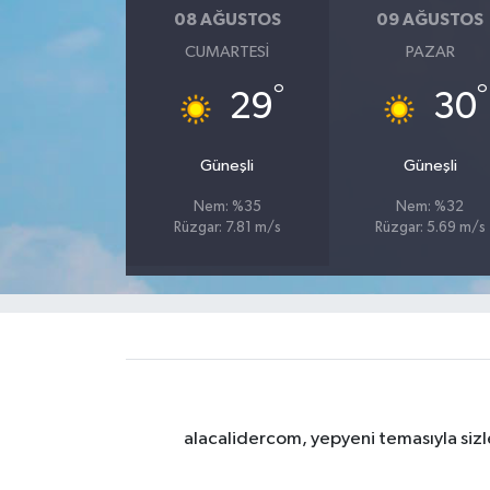
08 AĞUSTOS
09 AĞUSTOS
CUMARTESI
PAZAR
°
°
29
30
Güneşli
Güneşli
Nem: %35
Nem: %32
Rüzgar: 7.81 m/s
Rüzgar: 5.69 m/s
alacalidercom, yepyeni temasıyla sizle