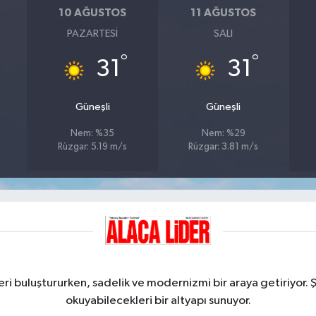
10 AĞUSTOS
11 AĞUSTOS
PAZARTESI
SALI
°
°
31
31
Güneşli
Güneşli
Nem: %35
Nem: %29
Rüzgar: 5.19 m/s
Rüzgar: 3.81 m/s
ri buluştururken, sadelik ve modernizmi bir araya getiriyor. 
okuyabilecekleri bir altyapı sunuyor.