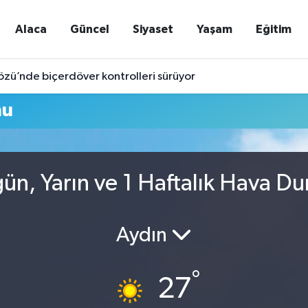
Alaca
Güncel
Siyaset
Yaşam
Eğitim
özü’nde biçerdöver kontrolleri sürüyor
mu
ün, Yarın ve 1 Haftalık Hava D
Aydın
°
27