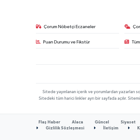
Çorum Nöbetçi Eczaneler
Ço
Puan Durumu ve Fikstür
Tüm
Sitede yayınlanan içerik ve yorumlardan yazarları 
Sitedeki tüm harici linkler ayrı bir sayfada açılır. Si
Flaş Haber
Alaca
Güncel
Siyaset
Gizlilik Sözleşmesi
İletişim
K