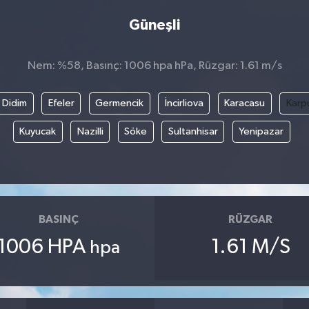
Güneşli
Nem: %58, Basınç: 1006 hpa hPa, Rüzgar: 1.61 m/s
Didim
Efeler
Germencik
İncirliova
Karacasu
Karp
Kuyucak
Nazilli
Söke
Sultanhisar
Yenipazar
BASINÇ
RÜZGAR
1006 HPA
1.61 M/S
hpa