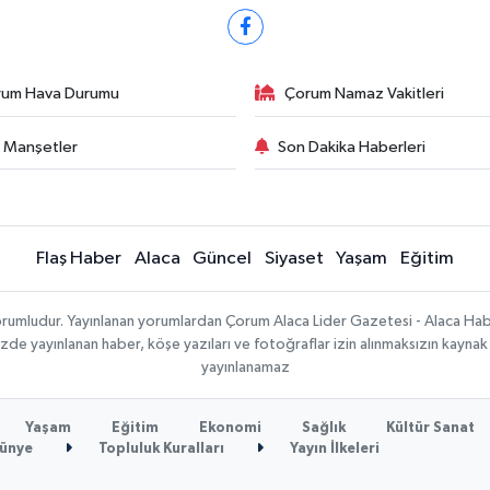
rum Hava Durumu
Çorum Namaz Vakitleri
 Manşetler
Son Dakika Haberleri
Flaş Haber
Alaca
Güncel
Siyaset
Yaşam
Eğitim
sorumludur. Yayınlanan yorumlardan Çorum Alaca Lider Gazetesi - Alaca H
temizde yayınlanan haber, köşe yazıları ve fotoğraflar izin alınmaksızın kayn
yayınlanamaz
Yaşam
Eğitim
Ekonomi
Sağlık
Kültür Sanat
ünye
Topluluk Kuralları
Yayın İlkeleri