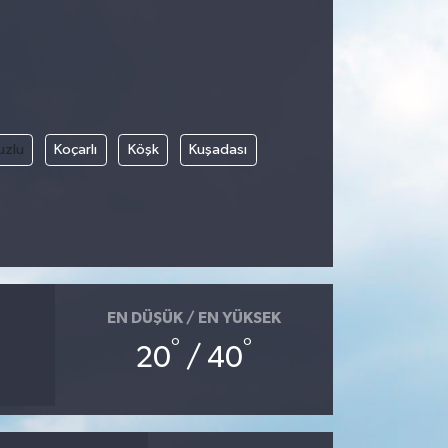
uzlu
Koçarlı
Köşk
Kuşadası
EN DÜŞÜK / EN YÜKSEK
°
°
20
/ 40