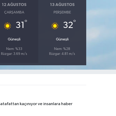
12 AĞUSTOS
13 AĞUSTOS
ÇARŞAMBA
PERŞEMBE
°
°
31
32
Güneşli
Güneşli
Nem: %33
Nem: %28
Rüzgar: 3.69 m/s
Rüzgar: 4.81 m/s
Şatafattan kaçınıyor ve insanlara haber