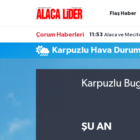
Flaş Haber
Çorum Nöbetçi Eczaneler
Çorum Haberleri
11:53
Alaca ve Mecit
Çorum Hava Durumu
Karpuzlu Hava Duru
Çorum Namaz Vakitleri
Çorum Trafik Yoğunluk Haritası
Karpuzlu Bug
Süper Lig Puan Durumu ve Fikstür
Tüm Manşetler
Son Dakika Haberleri
ŞU AN
Haber Arşivi