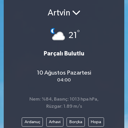
Artvin
°
21
Parçalı Bulutlu
10 Ağustos Pazartesi
04:00
Nem: %84, Basınç: 1013 hpa hPa,
Rüzgar: 1.89 m/s
Ardanuç
Arhavi
Borçka
Hopa