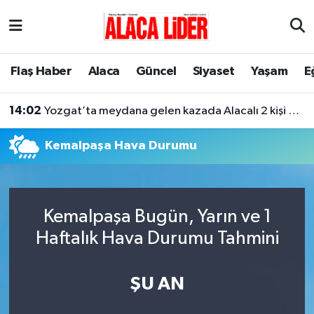
Çorum Nöbetçi Eczaneler
Flaş Haber
Alaca
Güncel
Siyaset
Yaşam
E
Çorum Hava Durumu
14:02
Yozgat’ta meydana gelen kazada Alacalı 2 kişi hayatını kaybetti
Çorum Namaz Vakitleri
Kemalpaşa Hava Durumu
Çorum Trafik Yoğunluk Haritası
Süper Lig Puan Durumu ve Fikstür
Kemalpaşa Bugün, Yarın ve 1
Tüm Manşetler
Haftalık Hava Durumu Tahmini
Son Dakika Haberleri
ŞU AN
Haber Arşivi