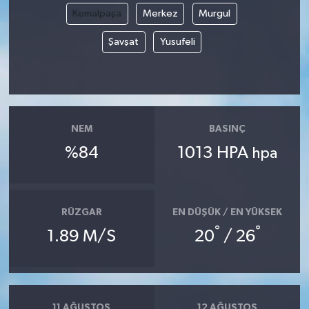
Kemalpaşa
Merkez
Murgul
Şavşat
Yusufeli
NEM
BASINÇ
%84
1013 HPA
hpa
RÜZGAR
EN DÜŞÜK / EN YÜKSEK
°
°
1.89 M/S
20
/ 26
11 AĞUSTOS
12 AĞUSTOS