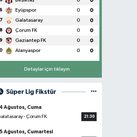
Beşiktaş
0
0
6
Eyüpspor
0
0
7
Galatasaray
0
0
8
Çorum FK
0
0
9
Gaziantep FK
0
0
0
Alanyaspor
0
0
Detaylar için tıklayın
Süper Lig Fikstür
4 Ağustos, Cuma
alatasaray - Çorum FK
21:30
5 Ağustos, Cumartesi