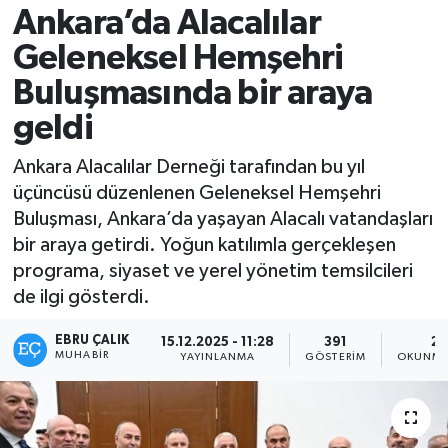
Ankara’da Alacalılar
Geleneksel Hemşehri
Buluşmasında bir araya
geldi
Ankara Alacalılar Derneği tarafından bu yıl
üçüncüsü düzenlenen Geleneksel Hemşehri
Buluşması, Ankara’da yaşayan Alacalı vatandaşları
bir araya getirdi. Yoğun katılımla gerçekleşen
programa, siyaset ve yerel yönetim temsilcileri
de ilgi gösterdi.
EBRU ÇALIK
15.12.2025 - 11:28
391
2 
MUHABIR
YAYINLANMA
GÖSTERIM
OKUNMA