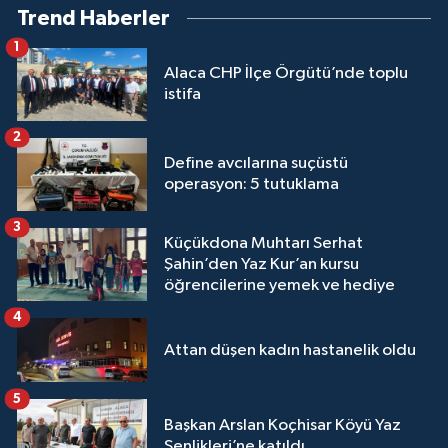
Trend Haberler
1
Alaca CHP İlçe Örgütü’nde toplu
istifa
2
Define avcılarına suçüstü
operasyon: 5 tutuklama
3
Küçükdona Muhtarı Serhat
Şahin’den Yaz Kur’an kursu
öğrencilerine yemek ve hediye
4
Attan düşen kadın hastanelik oldu
5
Başkan Arslan Koçhisar Köyü Yaz
Şenlikleri’ne katıldı