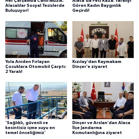
Her Çarşamba Canlı Müzik:
Alaca’da Feci Kaza: Yaralıyı
Alacalılar Sosyal Tesislerde
Gören Kadın Baygınlık
Buluşuyor!
Geçirdi!
Yola Aniden Fırlayan
Kızılay’dan Kaymakam
Çocuklara Otomobil Çarptı:
Dinçer’e ziyaret
2 Yaralı!
‘Sağlıklı, güvenli ve
Dinçer ve Arslan’dan Alaca
kesintisiz içme suyu en
İlçe Jandarma
temel önceliğimiz’
Komutanlığına ziyaret