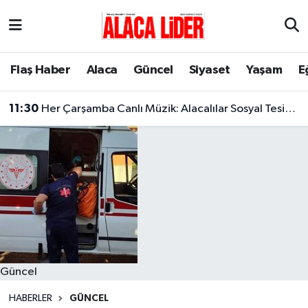
Çorum Nöbetçi Eczaneler
Flaş Haber
Alaca
Güncel
Siyaset
Yaşam
E
Çorum Hava Durumu
11:30
Her Çarşamba Canlı Müzik: Alacalılar Sosyal Tesislerde Buluşuyor!
Çorum Namaz Vakitleri
Çorum Trafik Yoğunluk Haritası
Süper Lig Puan Durumu ve Fikstür
Tüm Manşetler
Son Dakika Haberleri
Güncel
Haber Arşivi
HABERLER
GÜNCEL