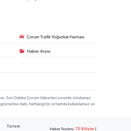
Çorum Trafik Yoğunluk Haritası
Haber Arşivi
aber, Son Dakika Çorum Haberleri sorumlu tutulamaz.
ak gösterilse dahi, herhangi bir ortamda kullanılamaz ve
Turizm
Haber Yazılımı:
TE Bilişim
|