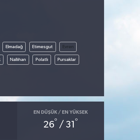
Elmadağ
Etimesgut
Evren
k
Nallıhan
Polatlı
Pursaklar
EN DÜŞÜK / EN YÜKSEK
°
°
26
/ 31