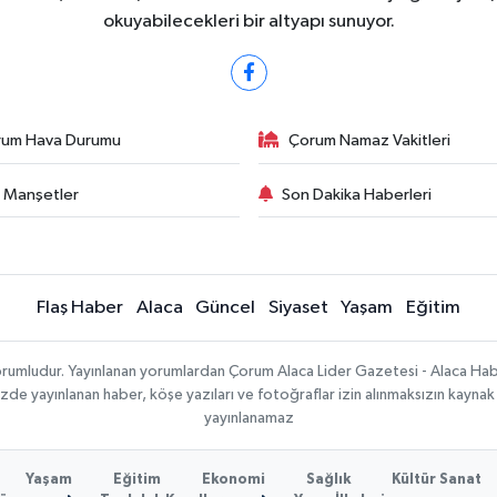
okuyabilecekleri bir altyapı sunuyor.
rum Hava Durumu
Çorum Namaz Vakitleri
 Manşetler
Son Dakika Haberleri
Flaş Haber
Alaca
Güncel
Siyaset
Yaşam
Eğitim
sorumludur. Yayınlanan yorumlardan Çorum Alaca Lider Gazetesi - Alaca H
temizde yayınlanan haber, köşe yazıları ve fotoğraflar izin alınmaksızın kayn
yayınlanamaz
Yaşam
Eğitim
Ekonomi
Sağlık
Kültür Sanat