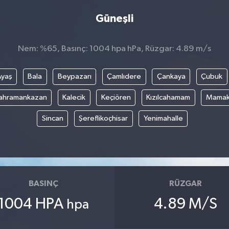
Güneşli
Nem: %65, Basınç: 1004 hpa hPa, Rüzgar: 4.89 m/s
Ayaş
Bala
Beypazarı
Çamlıdere
Çankaya
Çubuk
ahramankazan
Kalecik
Keçiören
Kızılcahamam
Mama
Sincan
Şereflikoçhisar
Yenimahalle
BASINÇ
RÜZGAR
1004 HPA
4.89 M/S
hpa