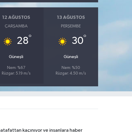
12 AĞUSTOS
13 AĞUSTOS
ÇARŞAMBA
PERŞEMBE
°
°
28
30
Güneşli
Güneşli
Nem: %67
Nem: %50
Rüzgar: 5.19 m/s
Rüzgar: 4.50 m/s
Şatafattan kaçınıyor ve insanlara haber