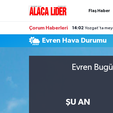
Flaş Haber
Çorum Nöbetçi Eczaneler
Çorum Haberleri
14:02
Yozgat’ta meyd
Çorum Hava Durumu
Evren Hava Durumu
Çorum Namaz Vakitleri
Çorum Trafik Yoğunluk Haritası
Evren Bugü
Süper Lig Puan Durumu ve Fikstür
Tüm Manşetler
Son Dakika Haberleri
ŞU AN
Haber Arşivi