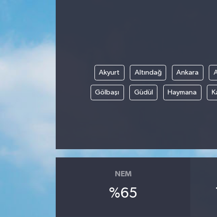
Akyurt
Altındağ
Ankara
Gölbaşı
Güdül
Haymana
K
NEM
%65