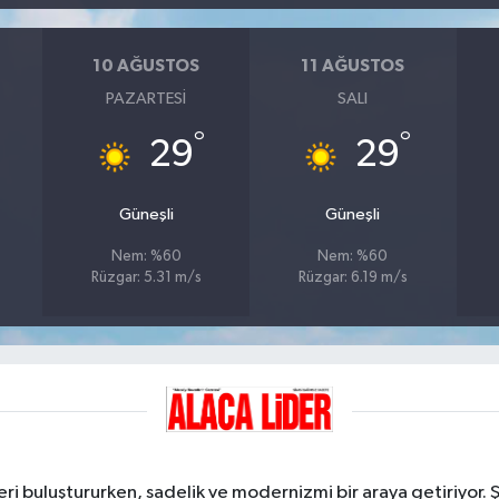
10 AĞUSTOS
11 AĞUSTOS
PAZARTESI
SALI
°
°
29
29
Güneşli
Güneşli
Nem: %60
Nem: %60
Rüzgar: 5.31 m/s
Rüzgar: 6.19 m/s
ri buluştururken, sadelik ve modernizmi bir araya getiriyor. 