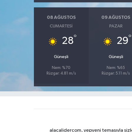
08 AĞUSTOS
09 AĞUSTOS
CUMARTESI
PAZAR
°
°
28
29
Güneşli
Güneşli
Nem: %70
Nem: %65
Rüzgar: 4.81 m/s
Rüzgar: 5.11 m/s
alacalidercom, yepyeni temasıyla sizle