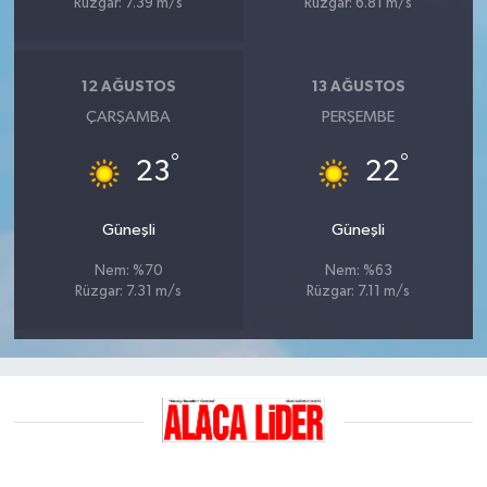
Rüzgar: 7.39 m/s
Rüzgar: 6.81 m/s
12 AĞUSTOS
13 AĞUSTOS
ÇARŞAMBA
PERŞEMBE
°
°
23
22
Güneşli
Güneşli
Nem: %70
Nem: %63
Rüzgar: 7.31 m/s
Rüzgar: 7.11 m/s