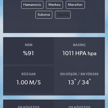
Hamamözü
Merkez
Merzifon
Suluova
Taşova
NEM
BASINÇ
%91
1011 HPA
hpa
RÜZGAR
EN DÜŞÜK / EN YÜKSEK
°
°
1.00 M/S
13
/ 34
08 AĞUSTOS
09 AĞUSTOS