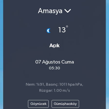
Amasya
°
13
Açık
07 Ağustos Cuma
05:30
Nem: %91, Basınç: 1011 hpa hPa,
Rüzgar: 1.00 m/s
Göynücek
Gümüşhacıköy