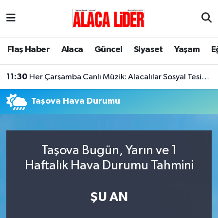
Çorum Nöbetçi Eczaneler
Flaş Haber
Alaca
Güncel
Siyaset
Yaşam
E
Çorum Hava Durumu
11:30
Her Çarşamba Canlı Müzik: Alacalılar Sosyal Tesislerde Buluşuyor!
Çorum Namaz Vakitleri
Taşova Hava Durumu
Çorum Trafik Yoğunluk Haritası
Süper Lig Puan Durumu ve Fikstür
Taşova Bugün, Yarın ve 1
Tüm Manşetler
Haftalık Hava Durumu Tahmini
Son Dakika Haberleri
ŞU AN
Haber Arşivi