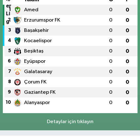
1
Amed
0
0
2
Erzurumspor FK
0
0
3
Başakşehir
0
0
4
Kocaelispor
0
0
5
Beşiktaş
0
0
6
Eyüpspor
0
0
7
Galatasaray
0
0
8
Çorum FK
0
0
9
Gaziantep FK
0
0
10
Alanyaspor
0
0
Detaylar için tıklayın