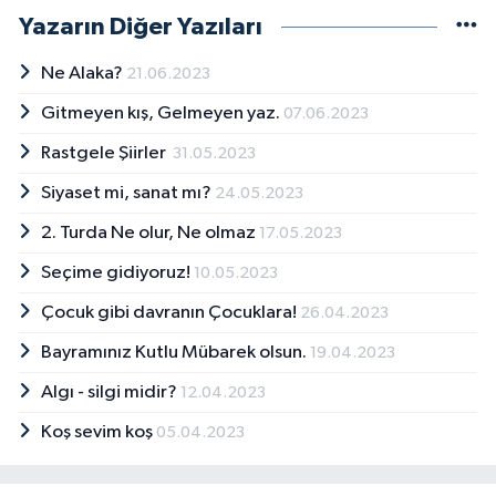
Yazarın Diğer Yazıları
Ne Alaka?
21.06.2023
Gitmeyen kış, Gelmeyen yaz.
07.06.2023
Rastgele Şiirler
31.05.2023
Siyaset mi, sanat mı?
24.05.2023
2. Turda Ne olur, Ne olmaz
17.05.2023
Seçime gidiyoruz!
10.05.2023
Çocuk gibi davranın Çocuklara!
26.04.2023
Bayramınız Kutlu Mübarek olsun.
19.04.2023
Algı - silgi midir?
12.04.2023
Koş sevim koş
05.04.2023