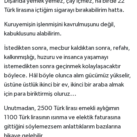
Dışarıda yemek yemez, çay içmez, ha birde 22
Türk lirasına içtiğim sigarayı bırakabilirim hatta.
Kuruyemişin işlenmişini kavrulmuşunu değil,
kabuklusunu alabilirim.
İstedikten sonra, mecbur kaldıktan sonra, refahı,
kalkınmışlığı, huzuru ve insanca yaşamayı
istemedikten sonra geçinmek kolaylaşacaktır
böylece. Hâl böyle olunca alım gücümüz yükselir,
üstüne üstlük ikinci bir ev, ikinci bir araba almak
için para biriktirmiş oluruz...
Unutmadan, 2500 Türk lirası emekli aylığımın
1100 Türk lirasının ısınma ve elektik faturasına
gittiğini söylemezsem anlattıklarım bazılarına
hikaye gelebilir,