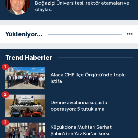
Boğaziçi Üniversitesi, rektör atamaları ve
olaylar...
Yükleniyor...
Trend Haberler
1
Alaca CHP İlçe Örgütü’nde toplu
istifa
2
Define avcılarına suçüstü
operasyon: 5 tutuklama
3
Küçükdona Muhtarı Serhat
Şahin’den Yaz Kur’an kursu