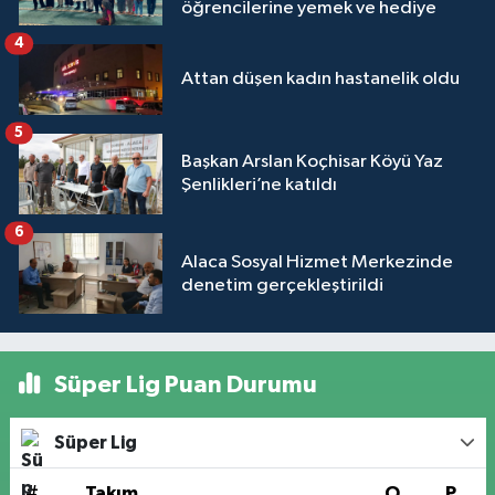
öğrencilerine yemek ve hediye
4
Attan düşen kadın hastanelik oldu
5
Başkan Arslan Koçhisar Köyü Yaz
Şenlikleri’ne katıldı
6
Alaca Sosyal Hizmet Merkezinde
denetim gerçekleştirildi
Süper Lig Puan Durumu
Süper Lig
#
Takım
O
P